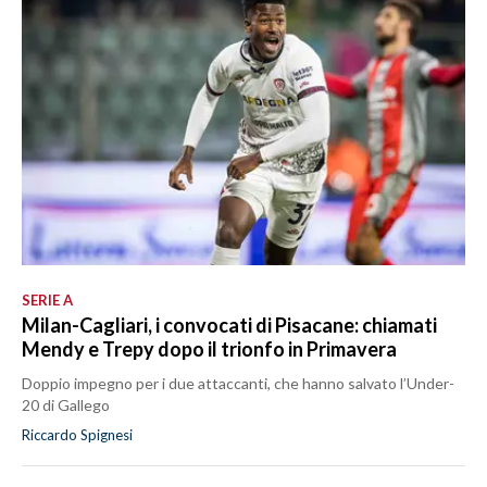
MEDIO CAMPIDANO
ORISTANO E PROVINCIA
SASSARI E PROVINCIA
GALLURA
NUORO E PROVINCIA
OGLIASTRA
AGENDA
CRONACA
ITALIA
SERIE A
Milan-Cagliari, i convocati di Pisacane: chiamati
MONDO
Mendy e Trepy dopo il trionfo in Primavera
POLITICA
Doppio impegno per i due attaccanti, che hanno salvato l’Under-
20 di Gallego
ECONOMIA
Riccardo Spignesi
SERVIZI ALLE IMPRESE