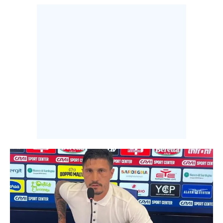
INFO AZIENDE
ABBONATI
ANNUNCI
NECROLOGI
PUBBLICITÀ
SPIAGGE
STORE