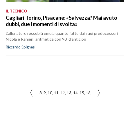
IL TECNICO
Cagliari-Torino, Pisacane: «Salvezza? Mai avuto
dubbi, due i momenti di svolta»
L’allenatore rossoblù emula quanto fatto dai suoi predecessori
Nicola e Ranieri: aritmetica con 90’ d’anticipo
Riccardo Spignesi
...
8
9
10
11
12
13
14
15
16
...