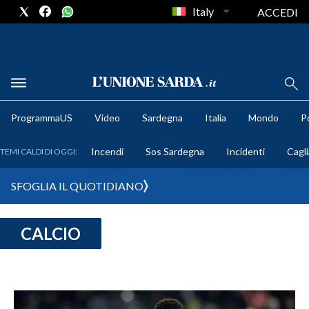
Italy
ACCEDI
METEO
ProgrammaUS
Video
Sardegna
Italia
Mondo
Po
COMUNI AL VOTO
Incendi
Sos Sardegna
Incidenti
Cagli
TEMI CALDI DI OGGI:
VIDEO
SFOGLIA IL QUOTIDIANO
FOTO
CALCIO
CRONACA SARDEGNA
CAGLIARI
PROVINCIA DI CAGLIARI
SULCIS IGLESIENTE