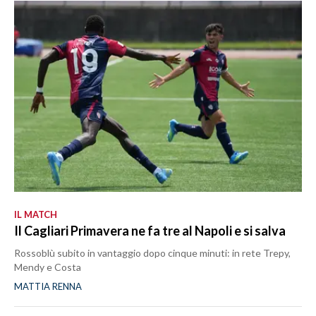
LAVORO
BANDI
SPORT IN SARDEGNA
SPORT
RISULTATI E CLASSIFICHE
CALCIO
CALCIO REGIONALE
BASKET
IL MATCH
VOLLEY
Il Cagliari Primavera ne fa tre al Napoli e si salva
MOTORI
Rossoblù subito in vantaggio dopo cinque minuti: in rete Trepy,
TENNIS
Mendy e Costa
ALTRI SPORT
MATTIA RENNA
CULTURA