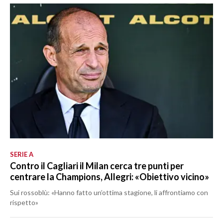
SPETTACOLI
GOSSIP
SALUTE
SARDEGNA TURISMO
SARDI NEL MONDO
NOTIZIE
EVENTI
SERIE A
Contro il Cagliari il Milan cerca tre punti per
#CARAUNIONE
centrare la Champions, Allegri: «Obiettivo vicino»
Sui rossoblù: «Hanno fatto un’ottima stagione, li affrontiamo con
3 MINUTI CON
rispetto»
INSULARITÀ