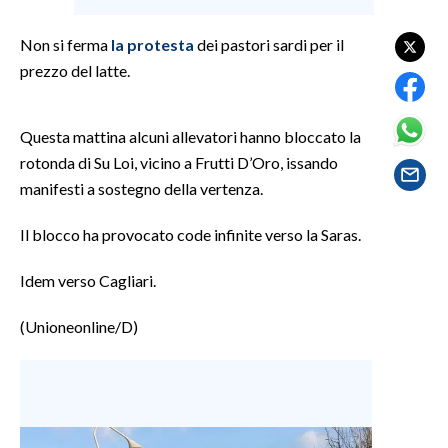
Non si ferma
la protes
ta
dei pastori sardi per il
SPETTACOLI
prezzo del latte.
GOSSIP
Questa mattina alcuni allevatori hanno bloccato la
SALUTE
rotonda di Su Loi, vicino a Frutti D’Oro, issando
manifesti a sostegno della vertenza.
SARDEGNA TURISMO
Il blocco ha provocato code infinite verso la Saras.
SARDI NEL MONDO
NOTIZIE
Idem verso Cagliari.
EVENTI
(Unioneonline/D)
#CARAUNIONE
3 MINUTI CON
INSULARITÀ