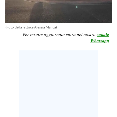
LAVORO
BANDI
(Foto della lettrice Alessia Manca)
SPORT IN SARDEGNA
Per restare aggiornato entra nel nostro
canale
Whatsapp
SPORT
RISULTATI E CLASSIFICHE
CALCIO
CALCIO REGIONALE
BASKET
VOLLEY
MOTORI
TENNIS
ALTRI SPORT
CULTURA