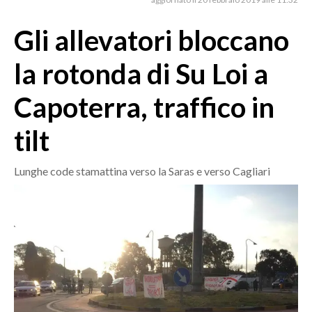
MEDIO CAMPIDANO
ORISTANO E PROVINCIA
Gli allevatori bloccano
SASSARI E PROVINCIA
la rotonda di Su Loi a
GALLURA
NUORO E PROVINCIA
Capoterra, traffico in
OGLIASTRA
tilt
AGENDA
CRONACA
Lunghe code stamattina verso la Saras e verso Cagliari
ITALIA
MONDO
POLITICA
ECONOMIA
SERVIZI ALLE IMPRESE