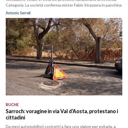
Categoria. La società conferma mister Fabio Strazzera in panchina
Antonio Serreli
BUCHE
Sarroch: voragine in via Val d'Aosta, protestano i
cittadini
Da mesi automobilisti costretti a fare uno slalom per evitarla, a