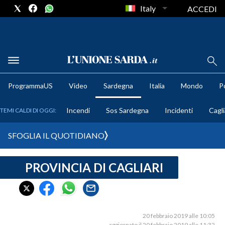
Italy
ACCEDI
METEO
ProgrammaUS
Video
Sardegna
Italia
Mondo
Po
COMUNI AL VOTO
Incendi
Sos Sardegna
Incidenti
Cagli
TEMI CALDI DI OGGI:
VIDEO
SFOGLIA IL QUOTIDIANO
FOTO
PROVINCIA DI CAGLIARI
CRONACA SARDEGNA
CAGLIARI
PROVINCIA DI CAGLIARI
SULCIS IGLESIENTE
20 febbraio 2019 alle 10:05
aggiornato il 20 febbraio 2019 alle 11:32