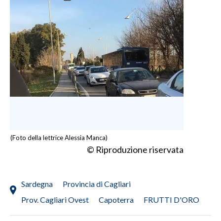
INFO AZIENDE
ABBONATI
ANNUNCI
NECROLOGI
PUBBLICITÀ
SPIAGGE
STORE
(Foto della lettrice Alessia Manca)
© Riproduzione riservata
Sardegna
Provincia di Cagliari
Prov. Cagliari Ovest
Capoterra
FRUTTI D'ORO