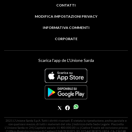
CONTATTI
MODIFICA IMPOSTAZIONI PRIVACY
INFORMATIVA COMMENTI
CORPORATE
Scarica l'app de L'Unione Sarda
2021 L'Unione Sarda S.p.A. Tutti i diritti riservati. É vietata la riproduzione, anche parziale e
con qualsiasi mezzo, di tutti i materiali del sito. | Indirizzo della Sede Legale: Piazzetta
L'Unione Sarda nr. 24 | Capitale sociale 11.400.000,00 i.v. | Codice Fiscale ed iscrizione presso
l'Ufficio Registro Imprese di Cagliari 01687830925 (P.I. 02544190925) | REA: CA-136248