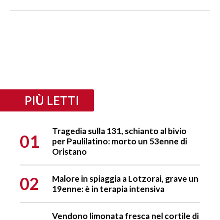
PIÙ LETTI
Tragedia sulla 131, schianto al bivio
01
per Paulilatino: morto un 53enne di
Oristano
02
Malore in spiaggia a Lotzorai, grave un
19enne: è in terapia intensiva
Vendono limonata fresca nel cortile di