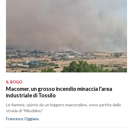
MEDIO CAMPIDANO
ORISTANO E PROVINCIA
SASSARI E PROVINCIA
GALLURA
NUORO E PROVINCIA
OGLIASTRA
AGENDA
CRONACA
ITALIA
IL ROGO
Macomer, un grosso incendio minaccia l'area
MONDO
industriale di Tossilo
POLITICA
Le fiamme, spinte da un leggero maestralino, sono partite dalla
strada di "Miuddinu"
ECONOMIA
Francesco Oggianu
SERVIZI ALLE IMPRESE