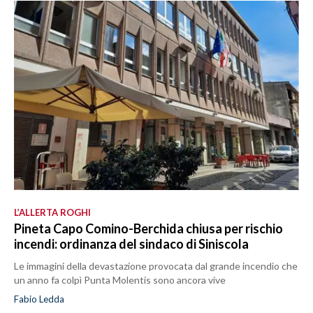
LAVORO
BANDI
SPORT IN SARDEGNA
SPORT
RISULTATI E CLASSIFICHE
CALCIO
CALCIO REGIONALE
BASKET
L’ALLERTA ROGHI
VOLLEY
Pineta Capo Comino-Berchida chiusa per rischio
MOTORI
incendi: ordinanza del sindaco di Siniscola
TENNIS
Le immagini della devastazione provocata dal grande incendio che
ALTRI SPORT
un anno fa colpì Punta Molentis sono ancora vive
Fabio Ledda
CULTURA