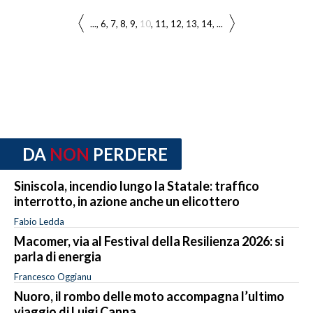
...
6
7
8
9
10
11
12
13
14
...
DA
NON
PERDERE
Siniscola, incendio lungo la Statale: traffico
interrotto, in azione anche un elicottero
Fabio Ledda
Macomer, via al Festival della Resilienza 2026: si
parla di energia
Francesco Oggianu
Nuoro, il rombo delle moto accompagna l’ultimo
viaggio di Luigi Canna