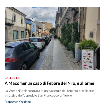
SPETTACOLI
GOSSIP
SALUTE
SARDEGNA TURISMO
SARDI NEL MONDO
NOTIZIE
EVENTI
L’ALLERTA
#CARAUNIONE
A Macomer un caso di Febbre del Nilo, è allarme
La West Nile riscontrata in un paziente del reparto di malattie
3 MINUTI CON
infettive dell’ospedale San Francesco di Nuoro
Francesco Oggianu
INSULARITÀ