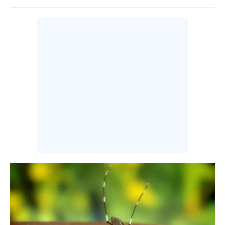
INFO AZIENDE
ABBONATI
ANNUNCI
NECROLOGI
PUBBLICITÀ
SPIAGGE
STORE