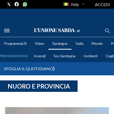
Italy
ACCEDI
METEO
ProgrammaUS
Video
Sardegna
Italia
Mondo
Po
COMUNI AL VOTO
Incendi
Sos Sardegna
Incidenti
Cagli
TEMI CALDI DI OGGI:
VIDEO
SFOGLIA IL QUOTIDIANO
FOTO
NUORO E PROVINCIA
CRONACA SARDEGNA
CAGLIARI
PROVINCIA DI CAGLIARI
SULCIS IGLESIENTE