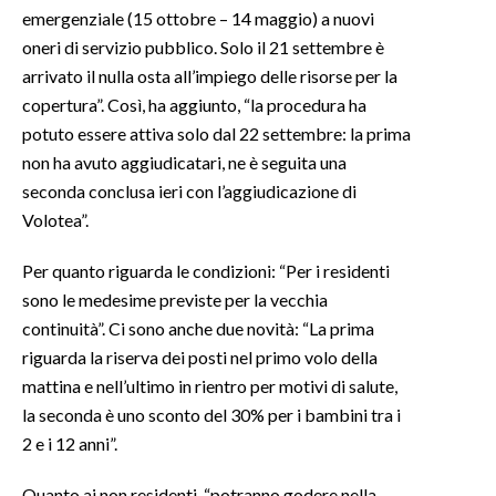
emergenziale (15 ottobre – 14 maggio) a nuovi
oneri di servizio pubblico. Solo il 21 settembre è
INFO AZIENDE
arrivato il nulla osta all’impiego delle risorse per la
ABBONATI
copertura”. Così, ha aggiunto, “la procedura ha
ANNUNCI
potuto essere attiva solo dal 22 settembre: la prima
NECROLOGI
non ha avuto aggiudicatari, ne è seguita una
PUBBLICITÀ
seconda conclusa ieri con l’aggiudicazione di
SPIAGGE
Volotea”.
STORE
Per quanto riguarda le condizioni: “Per i residenti
sono le medesime previste per la vecchia
continuità”. Ci sono anche due novità: “La prima
riguarda la riserva dei posti nel primo volo della
mattina e nell’ultimo in rientro per motivi di salute,
la seconda è uno sconto del 30% per i bambini tra i
2 e i 12 anni”.
Quanto ai non residenti, “potranno godere nella