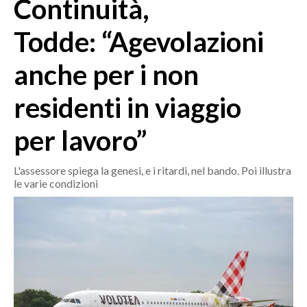
Continuità,
MEDIO CAMPIDANO
ORISTANO E PROVINCIA
Todde: “Agevolazioni
SASSARI E PROVINCIA
anche per i non
GALLURA
NUORO E PROVINCIA
residenti in viaggio
OGLIASTRA
AGENDA
per lavoro”
CRONACA
L'assessore spiega la genesi, e i ritardi, nel bando. Poi illustra
le varie condizioni
ITALIA
MONDO
POLITICA
ECONOMIA
SERVIZI ALLE IMPRESE