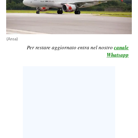
LAVORO
BANDI
SPORT IN SARDEGNA
(Ansa)
Per restare aggiornato entra nel nostro
canale
SPORT
Whatsapp
RISULTATI E CLASSIFICHE
CALCIO
CALCIO REGIONALE
BASKET
VOLLEY
MOTORI
TENNIS
ALTRI SPORT
CULTURA