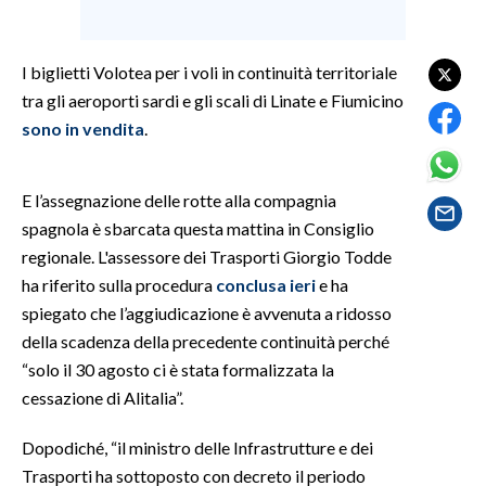
SPETTACOLI
I biglietti Volotea per i voli in continuità territoriale
tra gli aeroporti sardi e gli scali di Linate e Fiumicino
GOSSIP
sono in vendita
.
SALUTE
E l’assegnazione delle rotte alla compagnia
SARDEGNA TURISMO
spagnola è sbarcata questa mattina in Consiglio
regionale. L'assessore dei Trasporti Giorgio Todde
SARDI NEL MONDO
ha riferito sulla procedura
conclusa ieri
e ha
NOTIZIE
spiegato che l’aggiudicazione è avvenuta a ridosso
EVENTI
della scadenza della precedente continuità perché
“solo il 30 agosto ci è stata formalizzata la
#CARAUNIONE
cessazione di Alitalia”.
3 MINUTI CON
Dopodiché, “il ministro delle Infrastrutture e dei
Trasporti ha sottoposto con decreto il periodo
INSULARITÀ