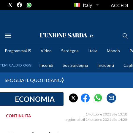
Italy
ACCEDI
METEO
ProgrammaUS
Video
Sardegna
Italia
Mondo
Po
COMUNI AL VOTO
Incendi
Sos Sardegna
Incidenti
Cagli
TEMI CALDI DI OGGI:
VIDEO
SFOGLIA IL QUOTIDIANO
FOTO
ECONOMIA
CRONACA SARDEGNA
CAGLIARI
14 ottobre 2021 alle 13:18
CONTINUITÀ
PROVINCIA DI CAGLIARI
aggiornato il 14 ottobre 2021 alle 14:28
SULCIS IGLESIENTE