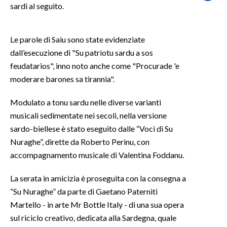
sardi al seguito.
SPETTACOLI
Le parole di Saiu sono state evidenziate
GOSSIP
dall’esecuzione di "Su patriotu sardu a sos
feudatarios", inno noto anche come "Procurade 'e
SALUTE
moderare barones sa tirannia".
SARDEGNA TURISMO
Modulato a tonu sardu nelle diverse varianti
musicali sedimentate nei secoli, nella versione
SARDI NEL MONDO
sardo-biellese è stato eseguito dalle “Voci di Su
NOTIZIE
Nuraghe”, dirette da Roberto Perinu, con
EVENTI
accompagnamento musicale di Valentina Foddanu.
#CARAUNIONE
La serata in amicizia è proseguita con la consegna a
“Su Nuraghe” da parte di Gaetano Paterniti
3 MINUTI CON
Martello - in arte Mr Bottle Italy - di una sua opera
sul riciclo creativo, dedicata alla Sardegna, quale
INSULARITÀ