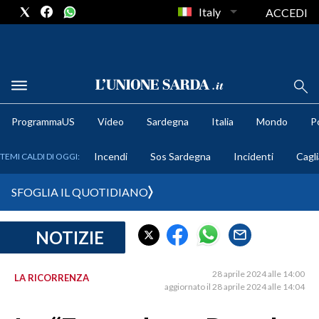
Italy
ACCEDI
METEO
ProgrammaUS
Video
Sardegna
Italia
Mondo
Po
COMUNI AL VOTO
Incendi
Sos Sardegna
Incidenti
Cagli
TEMI CALDI DI OGGI:
VIDEO
SFOGLIA IL QUOTIDIANO
FOTO
NOTIZIE
CRONACA SARDEGNA
CAGLIARI
28 aprile 2024 alle 14:00
LA RICORRENZA
PROVINCIA DI CAGLIARI
aggiornato il 28 aprile 2024 alle 14:04
SULCIS IGLESIENTE