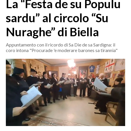
La “Festa de su Populu
MEDIO CAMPIDANO
ORISTANO E PROVINCIA
sardu” al circolo “Su
SASSARI E PROVINCIA
Nuraghe” di Biella
GALLURA
NUORO E PROVINCIA
Appuntamento con il ricordo di Sa Die de sa Sardigna: il
OGLIASTRA
coro intona "Procurade 'e moderare barones sa tirannia"
AGENDA
CRONACA
ITALIA
MONDO
POLITICA
ECONOMIA
SERVIZI ALLE IMPRESE