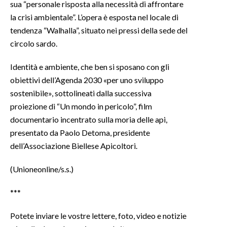
sua “personale risposta alla necessità di affrontare
la crisi ambientale”. L’opera è esposta nel locale di
INFO AZIENDE
tendenza “Walhalla”, situato nei pressi della sede del
ABBONATI
circolo sardo.
ANNUNCI
Identità e ambiente, che ben si sposano con gli
NECROLOGI
obiettivi dell’Agenda 2030 «per uno sviluppo
PUBBLICITÀ
sostenibile», sottolineati dalla successiva
SPIAGGE
proiezione di “Un mondo in pericolo”, film
STORE
documentario incentrato sulla moria delle api,
presentato da Paolo Detoma, presidente
dell’Associazione Biellese Apicoltori.
(Unioneonline/s.s.)
***
Potete inviare le vostre lettere, foto, video e notizie