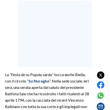
LAVORO
BANDI
SPORT IN SARDEGNA
SPORT
RISULTATI E CLASSIFICHE
CALCIO
CALCIO REGIONALE
BASKET
La “Festa de su Populu sardu” tocca anche Biella,
VOLLEY
con il circolo “
Su Nuraghe
”. Nella sede sociale, ieri
MOTORI
sera, una serata aperta dal saluto del presidente
TENNIS
Battista Saiu che ha ricostruito i fatti risalenti al 28
ALTRI SPORT
aprile 1794, con la cacciata del viceré Vincenzo
Balbiano con tutta la sua corte e gli impiegati non
CULTURA