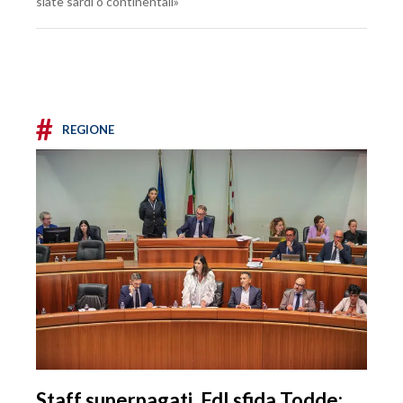
siate sardi o continentali»
#
REGIONE
Staff superpagati, FdI sfida Todde: