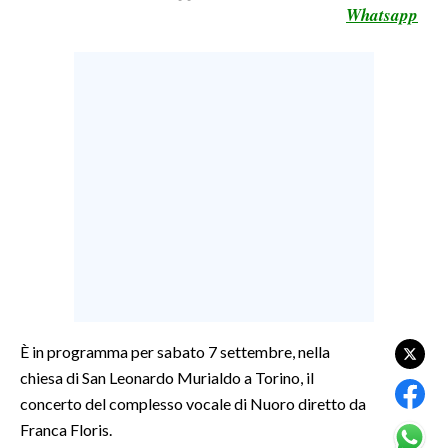
Whatsapp
LAVORO
BANDI
SPORT IN SARDEGNA
SPORT
RISULTATI E CLASSIFICHE
CALCIO
CALCIO REGIONALE
BASKET
VOLLEY
MOTORI
È in programma per sabato 7 settembre, nella
TENNIS
chiesa di San Leonardo Murialdo a Torino, il
ALTRI SPORT
concerto del complesso vocale di Nuoro diretto da
Franca Floris.
CULTURA