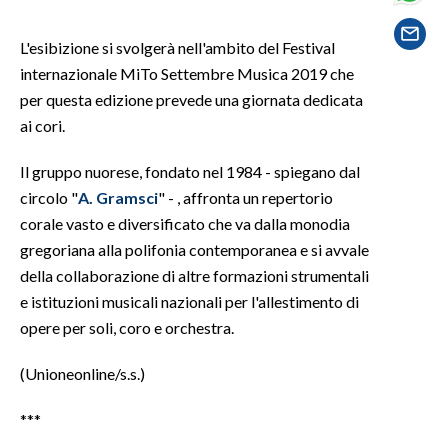
SPETTACOLI
L'esibizione si svolgerà nell'ambito del Festival
internazionale MiTo Settembre Musica 2019 che
GOSSIP
per questa edizione prevede una giornata dedicata
ai cori.
SALUTE
Il gruppo nuorese, fondato nel 1984 - spiegano dal
SARDEGNA TURISMO
circolo "
A. Gramsci
" - , affronta un repertorio
corale vasto e diversificato che va dalla monodia
SARDI NEL MONDO
gregoriana alla polifonia contemporanea e si avvale
NOTIZIE
della collaborazione di altre formazioni strumentali
EVENTI
e istituzioni musicali nazionali per l'allestimento di
opere per soli, coro e orchestra.
#CARAUNIONE
(Unioneonline/s.s.)
3 MINUTI CON
***
INSULARITÀ