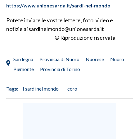
h
ttps://www.uni
onesa
rda.it/sa
rdi-nel-mon
do
INFO AZIENDE
Potete inviare le vostre lettere, foto, video e
ABBONATI
notizie a isardinelmondo@unionesarda.it
ANNUNCI
© Riproduzione riservata
NECROLOGI
PUBBLICITÀ
Sardegna
Provincia di Nuoro
Nuorese
Nuoro
SPIAGGE
Piemonte
Provincia di Torino
STORE
Tags:
I sardi nel mondo
coro