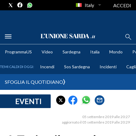
Italy
ACCEDI
METEO
ProgrammaUS
Video
Sardegna
Italia
Mondo
Po
COMUNI AL VOTO
Incendi
Sos Sardegna
Incidenti
Cagli
TEMI CALDI DI OGGI:
VIDEO
SFOGLIA IL QUOTIDIANO
FOTO
EVENTI
CRONACA SARDEGNA
CAGLIARI
05 settembre 2019 alle 20:27
PROVINCIA DI CAGLIARI
aggiornato il 05 settembre 2019 alle 20:29
SULCIS IGLESIENTE