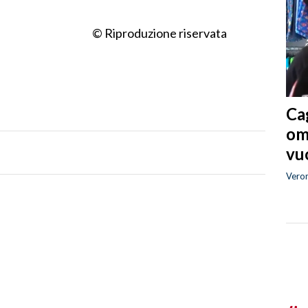
© Riproduzione riservata
Cag
om
vuo
Vero