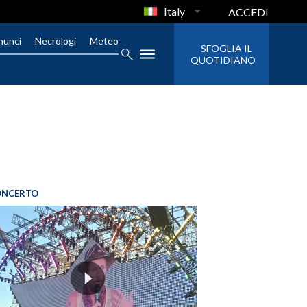
Italy
ACCEDI
nunci
Necrologi
Meteo
SFOGLIA IL
QUOTIDIANO
ONCERTO