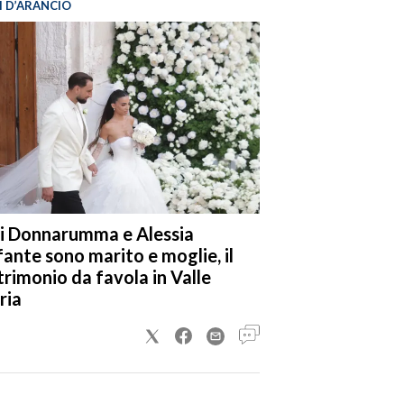
I D’ARANCIO
i Donnarumma e Alessia
fante sono marito e moglie, il
rimonio da favola in Valle
ria