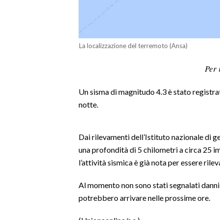
LAVORO
BANDI
La localizzazione del terremoto (Ansa)
SPORT IN SARDEGNA
Per 
SPORT
Un sisma di magnitudo 4.3 è stato registrato
RISULTATI E CLASSIFICHE
notte.
CALCIO
CALCIO REGIONALE
BASKET
Dai rilevamenti dell’Istituto nazionale di 
una profondità di 5 chilometri a circa 25 im 
VOLLEY
l’attività sismica è già nota per essere rilev
MOTORI
TENNIS
Al momento non sono stati segnalati danni 
ALTRI SPORT
potrebbero arrivare nelle prossime ore.
CULTURA