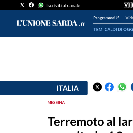
Iscriviti al canale
ProgrammaUS
Vid
TEMI CALDI DI OGG
METEO
COMUNI AL VOTO
VIDEO
FOTO
ITALIA
CRONACA SARDEGNA
MESSINA
CAGLIARI
Terremoto al lar
PROVINCIA DI CAGLIARI
SULCIS IGLESIENTE