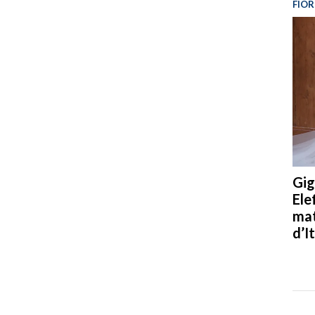
FIOR
Gig
Ele
mat
d’It