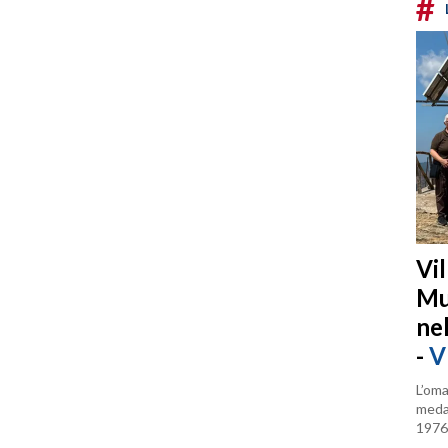
#
Vi
Mu
ne
-
V
L’oma
medag
1976