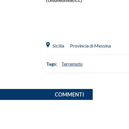
(Unioneonline/s.s.)
SPETTACOLI
GOSSIP
SALUTE
Sicilia
Provincia di Messina
SARDEGNA TURISMO
Tags:
Terremoto
SARDI NEL MONDO
NOTIZIE
EVENTI
COMMENTI
#CARAUNIONE
3 MINUTI CON
INSULARITÀ