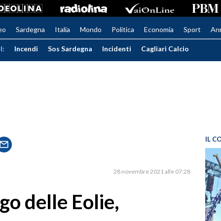
eo
Sardegna
Italia
Mondo
Politica
Economia
Sport
An
I:
Incendi
Sos Sardegna
Incidenti
Cagliari Calcio
IL C
28 novembre 2021 alle 07:28
go delle Eolie,