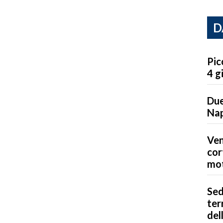
D
Pic
4 g
Due
Nap
Ven
cor
mot
Sed
ter
del