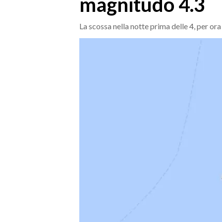
magnitudo 4.3
MEDIO CAMPIDANO
ORISTANO E PROVINCIA
La scossa nella notte prima delle 4, per ora
SASSARI E PROVINCIA
GALLURA
NUORO E PROVINCIA
OGLIASTRA
AGENDA
CRONACA
ITALIA
MONDO
POLITICA
ECONOMIA
SERVIZI ALLE IMPRESE