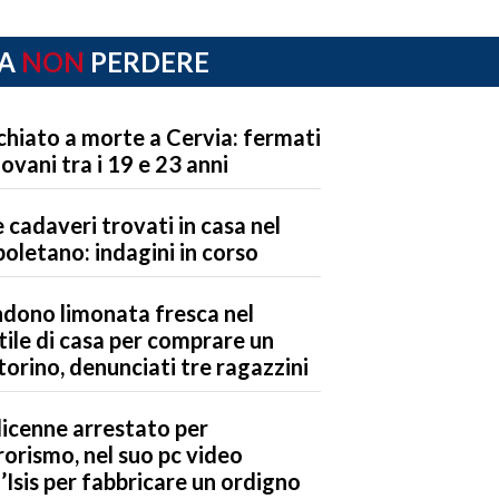
A
NON
PERDERE
chiato a morte a Cervia: fermati
iovani tra i 19 e 23 anni
 cadaveri trovati in casa nel
oletano: indagini in corso
dono limonata fresca nel
tile di casa per comprare un
orino, denunciati tre ragazzini
icenne arrestato per
rorismo, nel suo pc video
l’Isis per fabbricare un ordigno