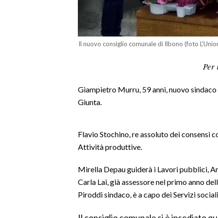
LAVORO
BANDI
Il nuovo consiglio comunale di Ilbono (foto L'Unio
SPORT IN SARDEGNA
Per 
SPORT
Giampietro Murru, 59 anni, nuovo sindaco 
RISULTATI E CLASSIFICHE
Giunta.
CALCIO
CALCIO REGIONALE
Flavio Stochino, re assoluto dei consensi c
BASKET
Attività produttive.
VOLLEY
MOTORI
Mirella Depau guiderà i Lavori pubblici, Ar
TENNIS
Carla Lai, già assessore nel primo anno d
ALTRI SPORT
Piroddi sindaco, è a capo dei Servizi sociali
CULTURA
Il consiglio comunale si è insediato q