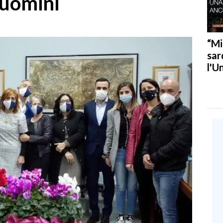
 uomini
“Mi
sar
l'U