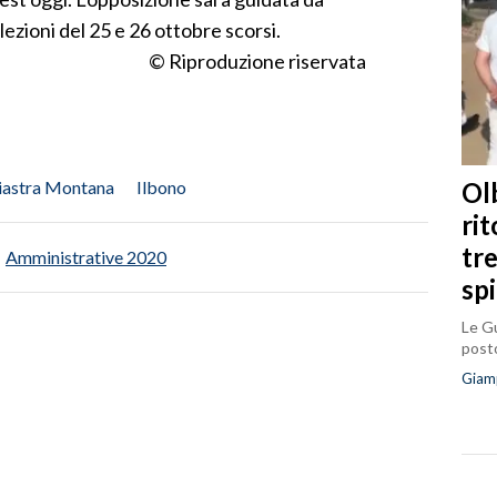
lezioni del 25 e 26 ottobre scorsi.
© Riproduzione riservata
Olb
iastra Montana
Ilbono
ri
tr
Amministrative 2020
sp
Le Gu
posto
Giam