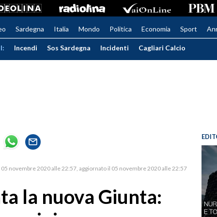
eo
Sardegna
Italia
Mondo
Politica
Economia
Sport
An
I:
Incendi
Sos Sardegna
Incidenti
Cagliari Calcio
EDIT
05 novembre 2020 alle 22:57
aggiornato il 05 novembre 2020 alle 22:57
ta la nuova Giunta: