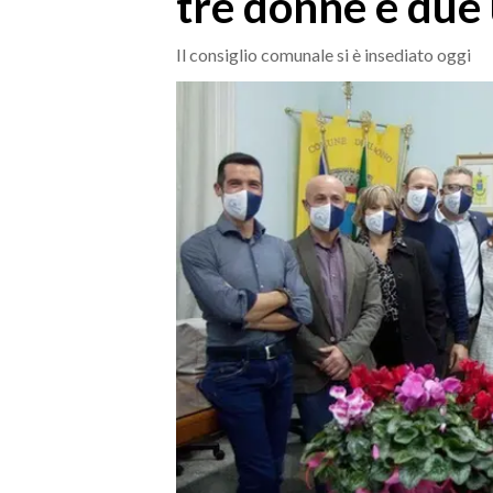
tre donne e due
MEDIO CAMPIDANO
ORISTANO E PROVINCIA
Il consiglio comunale si è insediato oggi
SASSARI E PROVINCIA
GALLURA
NUORO E PROVINCIA
OGLIASTRA
AGENDA
CRONACA
ITALIA
MONDO
POLITICA
ECONOMIA
SERVIZI ALLE IMPRESE