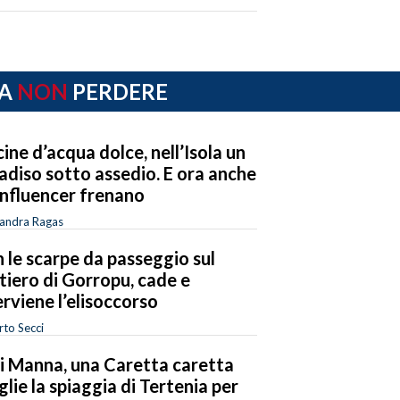
A
NON
PERDERE
cine d’acqua dolce, nell’Isola un
adiso sotto assedio. E ora anche
 influencer frenano
sandra Ragas
 le scarpe da passeggio sul
tiero di Gorropu, cade e
erviene l’elisoccorso
to Secci
i Manna, una Caretta caretta
glie la spiaggia di Tertenia per