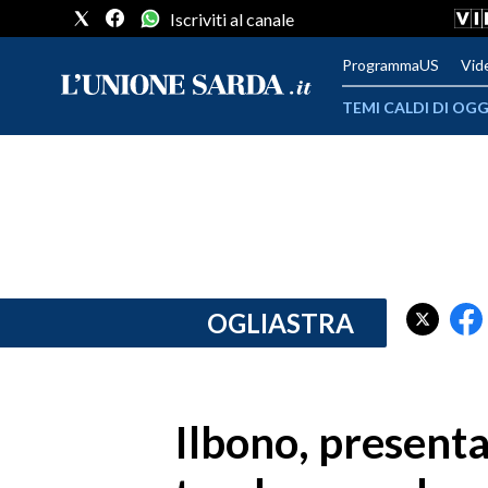
Iscriviti al canale
ProgrammaUS
Vid
TEMI CALDI DI OGG
METEO
COMUNI AL VOTO
VIDEO
FOTO
OGLIASTRA
CRONACA SARDEGNA
CAGLIARI
Ilbono, presenta
PROVINCIA DI CAGLIARI
SULCIS IGLESIENTE