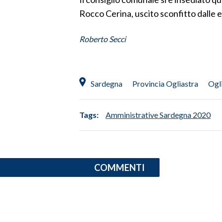
Rocco Cerina, uscito sconfitto dalle e
SPETTACOLI
Roberto Secci
GOSSIP
SALUTE
Sardegna
Provincia Ogliastra
Ogl
SARDEGNA TURISMO
Tags:
Amministrative Sardegna 2020
SARDI NEL MONDO
NOTIZIE
EVENTI
COMMENTI
#CARAUNIONE
3 MINUTI CON
INSULARITÀ