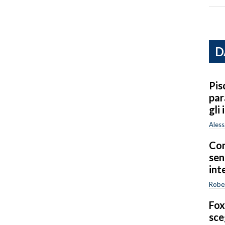
D
Pis
par
gli
Ales
Con
sen
int
Rober
Fox
sce