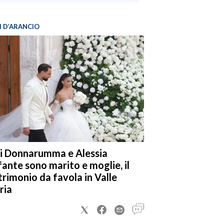
I D’ARANCIO
i Donnarumma e Alessia
fante sono marito e moglie, il
rimonio da favola in Valle
ria