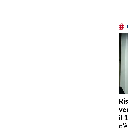
#
Ris
ven
il 
c'