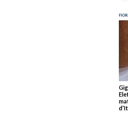
FIOR
Gig
Ele
mat
d’It