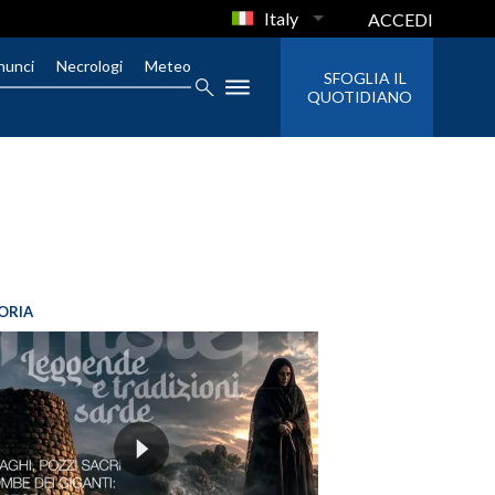
Italy
ACCEDI
nunci
Necrologi
Meteo
SFOGLIA IL
QUOTIDIANO
ORIA