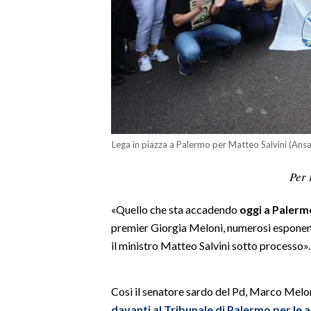
LAVORO
BANDI
SPORT IN SARDEGNA
SPORT
RISULTATI E CLASSIFICHE
Lega in piazza a Palermo per Matteo Salvini (Ansa
CALCIO
CALCIO REGIONALE
Per 
BASKET
«Quello che sta accadendo
oggi a Palerm
VOLLEY
premier Giorgia Meloni, numerosi esponent
MOTORI
il ministro Matteo Salvini sotto processo»
TENNIS
ALTRI SPORT
Così il senatore sardo del Pd, Marco Mel
CULTURA
davanti al Tribunale di Palermo per le a