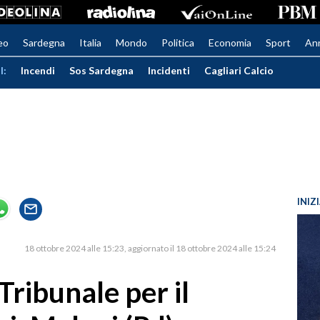
eo
Sardegna
Italia
Mondo
Politica
Economia
Sport
An
I:
Incendi
Sos Sardegna
Incidenti
Cagliari Calcio
INIZ
18 ottobre 2024 alle 15:23
aggiornato il 18 ottobre 2024 alle 15:24
Tribunale per il