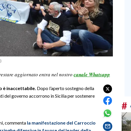
)
restare aggiornato entra nel nostro
canale Whatsapp
o è inaccettabile.
Dopo l’aperto sostegno della
i del governo accorrono in Sicilia per sostenere
#
.
oni, commenta
la manifestazione del Carroccio
rringhe difensive in favore del leader della