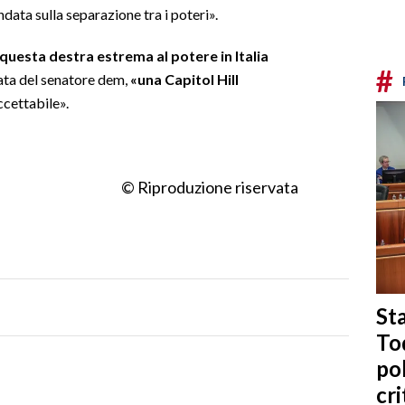
data sulla separazione tra i poteri».
 questa destra estrema al potere in Italia
#
tata del senatore dem,
«una Capitol Hill
ccettabile».
© Riproduzione riservata
Sta
To
po
cri