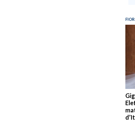
FIOR
Gig
Ele
mat
d’It