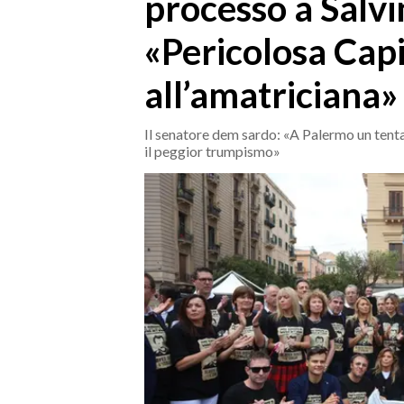
processo a Salvin
MEDIO CAMPIDANO
ORISTANO E PROVINCIA
«Pericolosa Capi
SASSARI E PROVINCIA
all’amatriciana»
GALLURA
NUORO E PROVINCIA
Il senatore dem sardo: «A Palermo un tentat
OGLIASTRA
il peggior trumpismo»
AGENDA
CRONACA
ITALIA
MONDO
POLITICA
ECONOMIA
SERVIZI ALLE IMPRESE