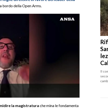
i a bordo della Open Arms.
Rif
Sa
lez
Ca
Il co
seco
cambi
imidire la magistratura
che mina le fondamenta