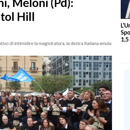
i, Meloni (Pd):
tol Hill
L’U
Spo
1,5
ivo di intimidire la magistratura, la destra italiana emula