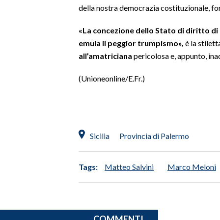
della nostra democrazia costituzionale, fon
INFO AZIENDE
«La concezione dello Stato di diritto di
ABBONATI
emula il peggior trumpismo»,
è la stilet
ANNUNCI
all’amatriciana
pericolosa e, appunto, ina
NECROLOGI
(Unioneonline/E.Fr.)
PUBBLICITÀ
SPIAGGE
STORE
Sicilia
Provincia di Palermo
Tags:
Matteo Salvini
Marco Meloni
COMMENTI