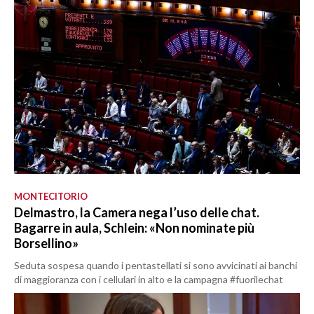
MONTECITORIO
Delmastro, la Camera nega l’uso delle chat.
Bagarre in aula, Schlein: «Non nominate più
Borsellino»
Seduta sospesa quando i pentastellati si sono avvicinati ai banchi
di maggioranza con i cellulari in alto e la campagna #fuorilechat