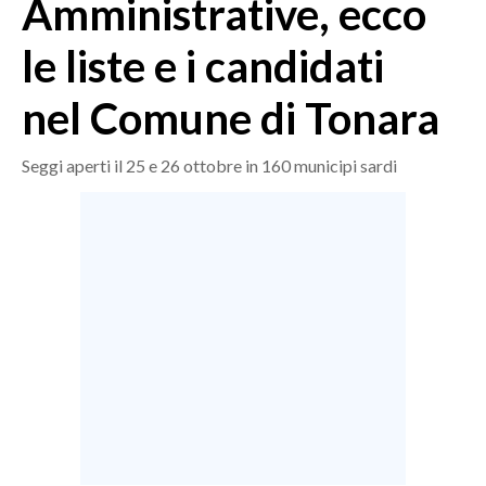
Amministrative, ecco
MEDIO CAMPIDANO
ORISTANO E PROVINCIA
le liste e i candidati
SASSARI E PROVINCIA
nel Comune di Tonara
GALLURA
NUORO E PROVINCIA
Seggi aperti il 25 e 26 ottobre in 160 municipi sardi
OGLIASTRA
AGENDA
CRONACA
ITALIA
MONDO
POLITICA
ECONOMIA
SERVIZI ALLE IMPRESE