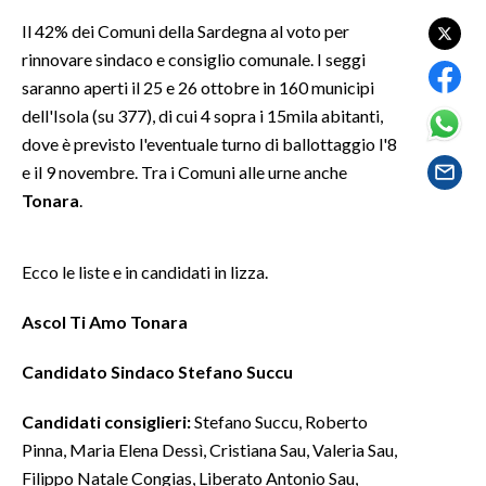
LAVORO
Il 42% dei Comuni della Sardegna al voto per
rinnovare sindaco e consiglio comunale. I seggi
BANDI
saranno aperti il 25 e 26 ottobre in 160 municipi
SPORT IN SARDEGNA
dell'Isola (su 377), di cui 4 sopra i 15mila abitanti,
dove è previsto l'eventuale turno di ballottaggio l'8
SPORT
e il 9 novembre. Tra i Comuni alle urne anche
Tonara
.
RISULTATI E CLASSIFICHE
CALCIO
CALCIO REGIONALE
Ecco le liste e in candidati in lizza.
BASKET
Ascol Ti Amo Tonara
VOLLEY
MOTORI
Candidato Sindaco Stefano Succu
TENNIS
Candidati consiglieri:
Stefano Succu, Roberto
ALTRI SPORT
Pinna, Maria Elena Dessì, Cristiana Sau, Valeria Sau,
Filippo Natale Congias, Liberato Antonio Sau,
CULTURA