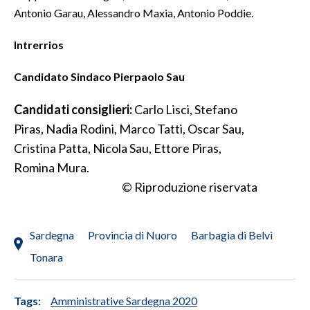
Antonio Garau, Alessandro Maxia, Antonio Poddie.
SPETTACOLI
Intrerrios
GOSSIP
Candidato Sindaco Pierpaolo Sau
SALUTE
Candidati consiglieri:
Carlo Lisci, Stefano
Piras, Nadia Rodini, Marco Tatti, Oscar Sau,
SARDEGNA TURISMO
Cristina Patta, Nicola Sau, Ettore Piras,
SARDI NEL MONDO
Romina Mura.
NOTIZIE
© Riproduzione riservata
EVENTI
Sardegna
Provincia di Nuoro
Barbagia di Belvì
#CARAUNIONE
Tonara
3 MINUTI CON
Tags:
Amministrative Sardegna 2020
INSULARITÀ