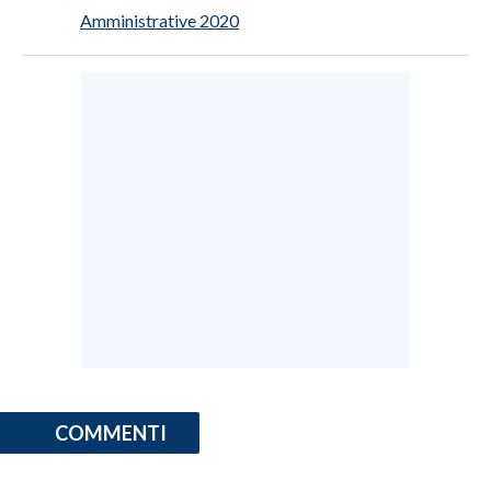
Amministrative 2020
INFO AZIENDE
ABBONATI
ANNUNCI
NECROLOGI
PUBBLICITÀ
SPIAGGE
STORE
COMMENTI