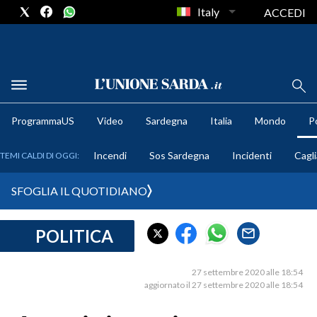
Italy
ACCEDI
METEO
ProgrammaUS
Video
Sardegna
Italia
Mondo
Po
COMUNI AL VOTO
Incendi
Sos Sardegna
Incidenti
Cagli
TEMI CALDI DI OGGI:
VIDEO
SFOGLIA IL QUOTIDIANO
FOTO
POLITICA
CRONACA SARDEGNA
CAGLIARI
27 settembre 2020 alle 18:54
PROVINCIA DI CAGLIARI
aggiornato il 27 settembre 2020 alle 18:54
SULCIS IGLESIENTE