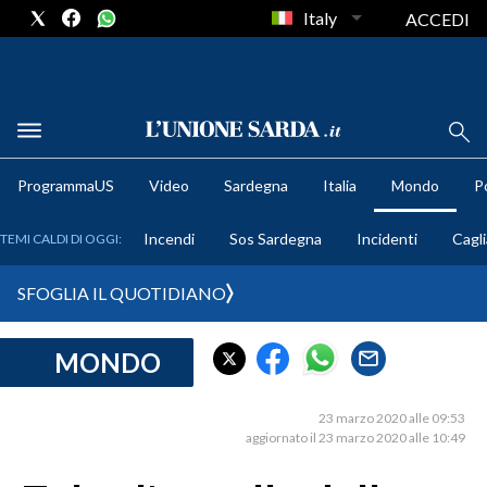
Italy
ACCEDI
METEO
ProgrammaUS
Video
Sardegna
Italia
Mondo
Po
COMUNI AL VOTO
Incendi
Sos Sardegna
Incidenti
Cagli
TEMI CALDI DI OGGI:
VIDEO
SFOGLIA IL QUOTIDIANO
FOTO
MONDO
CRONACA SARDEGNA
CAGLIARI
23 marzo 2020 alle 09:53
PROVINCIA DI CAGLIARI
aggiornato il 23 marzo 2020 alle 10:49
SULCIS IGLESIENTE