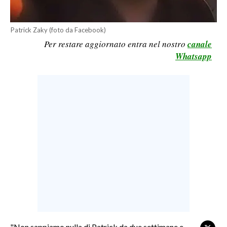
LAVORO
BANDI
Patrick Zaky (foto da Facebook)
Per restare aggiornato entra nel nostro
canale
SPORT IN SARDEGNA
Whatsapp
SPORT
RISULTATI E CLASSIFICHE
CALCIO
CALCIO REGIONALE
BASKET
VOLLEY
MOTORI
TENNIS
ALTRI SPORT
CULTURA
"Non sappiamo nulla di Patrick da due settimane e