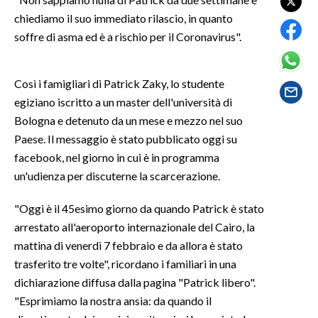
chiediamo il suo immediato rilascio, in quanto
SPETTACOLI
soffre di asma ed è a rischio per il Coronavirus".
GOSSIP
Così i famigliari di Patrick Zaky, lo studente
SALUTE
egiziano iscritto a un master dell'università di
Bologna e detenuto da un mese e mezzo nel suo
SARDEGNA TURISMO
Paese. Il messaggio è stato pubblicato oggi su
facebook, nel giorno in cui è in programma
SARDI NEL MONDO
un'udienza per discuterne la scarcerazione.
NOTIZIE
"Oggi è il 45esimo giorno da quando Patrick è stato
EVENTI
arrestato all'aeroporto internazionale del Cairo, la
mattina di venerdì 7 febbraio e da allora è stato
#CARAUNIONE
trasferito tre volte", ricordano i familiari in una
3 MINUTI CON
dichiarazione diffusa dalla pagina "Patrick libero".
"Esprimiamo la nostra ansia: da quando il
INSULARITÀ