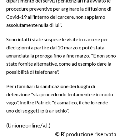
dipartimento dei servizi penitenziari ha avviato le
procedure preventive per arginare la diffusione di
INFO AZIENDE
Covid-19 all'interno del carcere, non sappiamo
ABBONATI
assolutamente nulla di lui".
ANNUNCI
Sono infatti state sospese le visite in carcere per
NECROLOGI
dieci giorni a partire dal 10 marzo e poi è stata
PUBBLICITÀ
annunciata la proroga fino a fine marzo. "E non sono
SPIAGGE
state fornite alternative, come ad esempio dare la
STORE
possibilità di telefonare".
Per i familiari la sanificazione dei luoghi di
detenzione "sta procedendo lentamente e in modo
vago", inoltre Patrick "è asmatico, il che lo rende
uno dei soggetti più a rischio".
(Unioneonline/v.l.)
© Riproduzione riservata