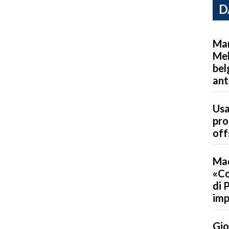
D
Mar
Mel
bel
ant
Usa
pro
off
Mad
«Co
di 
imp
Gio