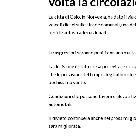
volta la circolaz
MEDIO CAMPIDANO
ORISTANO E PROVINCIA
La città di Oslo, in Norvegia, ha dato il via
SASSARI E PROVINCIA
veicoli diesel sulle strade comunali, una del
GALLURA
però le autostrade nazionali.
NUORO E PROVINCIA
OGLIASTRA
I trasgressori saranno puniti con una multa
AGENDA
La decisione è stata presa per evitare di ra
CRONACA
che le previsioni del tempo degli ultimi d
ITALIA
pochissimo vento.
MONDO
Condizioni che possono favorire elevati liv
automobili.
POLITICA
Il divieto continuerà anche nei prossimi gio
ECONOMIA
sarà migliorata.
SERVIZI ALLE IMPRESE