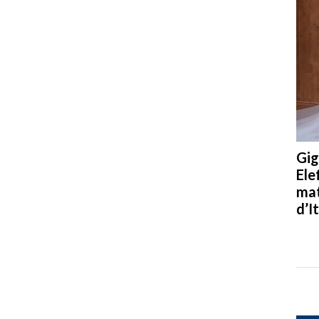
Gig
Ele
mat
d’It