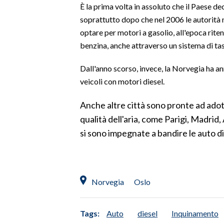
È la prima volta in assoluto che il Paese de
LAVORO
soprattutto dopo che nel 2006 le autorità 
BANDI
optare per motori a gasolio, all'epoca riten
benzina, anche attraverso un sistema di ta
SPORT IN SARDEGNA
Dall'anno scorso, invece, la Norvegia ha an
SPORT
veicoli con motori diesel.
RISULTATI E CLASSIFICHE
Anche altre città sono pronte ad adott
CALCIO
qualità dell'aria, come Parigi, Madrid
CALCIO REGIONALE
si sono impegnate a bandire le auto die
BASKET
VOLLEY
MOTORI
Norvegia
Oslo
TENNIS
ALTRI SPORT
Tags:
Auto
diesel
Inquinamento
CULTURA