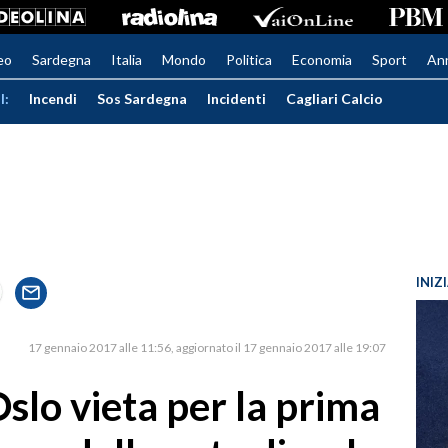
eo
Sardegna
Italia
Mondo
Politica
Economia
Sport
An
I:
Incendi
Sos Sardegna
Incidenti
Cagliari Calcio
INIZ
17 gennaio 2017 alle 11:56
aggiornato il 17 gennaio 2017 alle 19:07
slo vieta per la prima