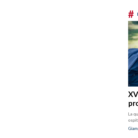
#
XVI
pr
La qu
ospit
Giam