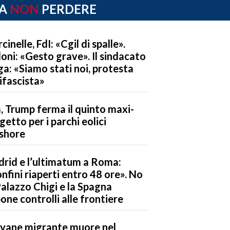
A
NON
PERDERE
cinelle, FdI: «Cgil di spalle».
oni: «Gesto grave». Il sindacato
ga: «Siamo stati noi, protesta
ifascista»
, Trump ferma il quinto maxi-
getto per i parchi eolici
shore
rid e l’ultimatum a Roma:
nfini riaperti entro 48 ore». No
Palazzo Chigi e la Spagna
one controlli alle frontiere
vane migrante muore nel