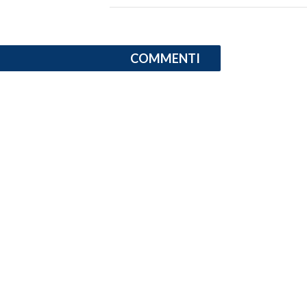
SPETTACOLI
COMMENTI
GOSSIP
SALUTE
SARDEGNA TURISMO
SARDI NEL MONDO
NOTIZIE
EVENTI
#CARAUNIONE
3 MINUTI CON
INSULARITÀ