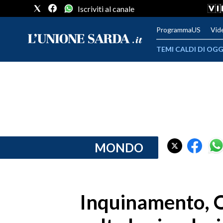
Iscriviti al canale
ProgrammaUS
Vid
TEMI CALDI DI OGG
METEO
COMUNI AL VOTO
VIDEO
FOTO
MONDO
CRONACA SARDEGNA
CAGLIARI
Inquinamento, O
PROVINCIA DI CAGLIARI
SULCIS IGLESIENTE