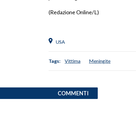
LAVORO
(Redazione Online/L)
BANDI
SPORT IN SARDEGNA
USA
SPORT
RISULTATI E CLASSIFICHE
Tags:
Vittima
Meningite
CALCIO
CALCIO REGIONALE
BASKET
COMMENTI
VOLLEY
MOTORI
TENNIS
ALTRI SPORT
CULTURA