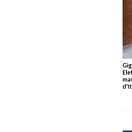
Gig
Ele
mat
d’It