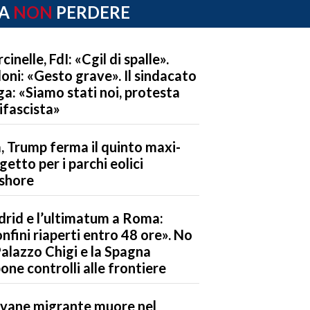
A
NON
PERDERE
cinelle, FdI: «Cgil di spalle».
oni: «Gesto grave». Il sindacato
ga: «Siamo stati noi, protesta
ifascista»
, Trump ferma il quinto maxi-
getto per i parchi eolici
shore
rid e l’ultimatum a Roma:
nfini riaperti entro 48 ore». No
Palazzo Chigi e la Spagna
one controlli alle frontiere
vane migrante muore nel