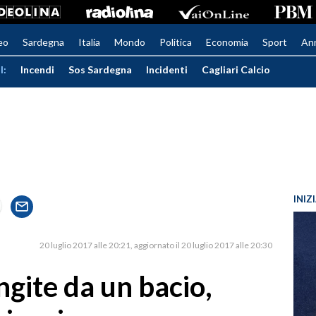
eo
Sardegna
Italia
Mondo
Politica
Economia
Sport
An
I:
Incendi
Sos Sardegna
Incidenti
Cagliari Calcio
INIZ
20 luglio 2017 alle 20:21
aggiornato il 20 luglio 2017 alle 20:30
gite da un bacio,