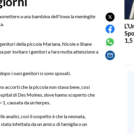
giorni
rasmettere a una bambina dell'Iowa la meningite
a.
L’U
Spo
1,5
 genitori della piccola Mariana, Nicole e Shane
pa per invitare i genitori a fare molta attenzione a
dopo i suoi genitori si sono sposati.
no accorti che la piccola non stava bene, così
Hospital di Des Moines, dove hanno scoperto che
v-1, causata da un herpes.
le analisi, così il sospetto è che la neonata,
 stata infettata da un amico di famiglia o un