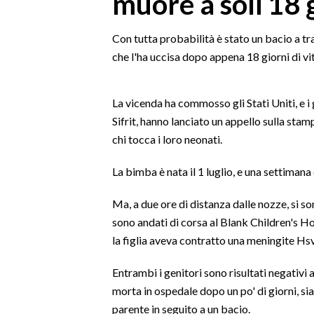
muore a soli 18 
MEDIO CAMPIDANO
ORISTANO E PROVINCIA
Con tutta probabilità è stato un bacio a t
SASSARI E PROVINCIA
che l'ha uccisa dopo appena 18 giorni di vit
GALLURA
NUORO E PROVINCIA
La vicenda ha commosso gli Stati Uniti, e i
OGLIASTRA
Sifrit, hanno lanciato un appello sulla stam
AGENDA
chi tocca i loro neonati.
CRONACA
La bimba è nata il 1 luglio, e una settimana 
ITALIA
Ma, a due ore di distanza dalle nozze, si so
MONDO
sono andati di corsa al Blank Children's 
la figlia aveva contratto una meningite Hs
POLITICA
Entrambi i genitori sono risultati negativi al
ECONOMIA
morta in ospedale dopo un po' di giorni, sia
parente in seguito a un bacio.
SERVIZI ALLE IMPRESE