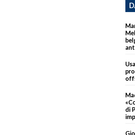
D
Mar
Mel
bel
ant
Usa
pro
off
Mad
«Co
di 
imp
Gio