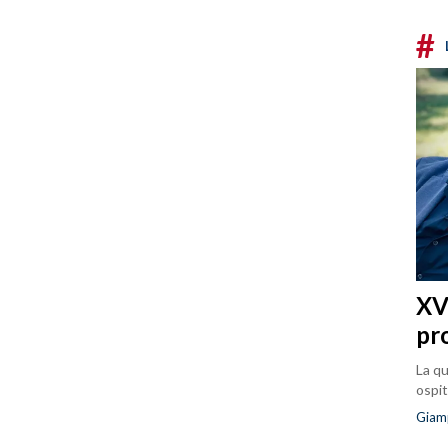
#
XVI
pr
La qu
ospit
Giam