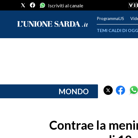
Iscriviti al canale
ProgrammaUS
Vid
TEMI CALDI DI OGG
METEO
COMUNI AL VOTO
VIDEO
FOTO
MONDO
CRONACA SARDEGNA
CAGLIARI
Contrae la menin
PROVINCIA DI CAGLIARI
SULCIS IGLESIENTE