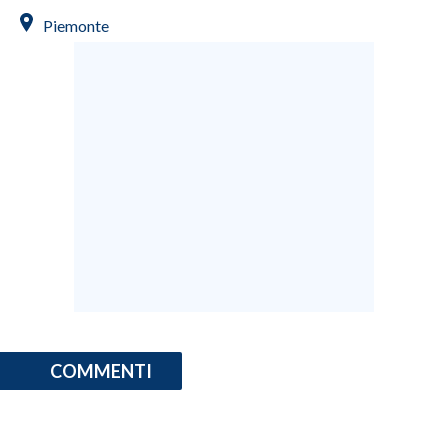
Piemonte
INFO AZIENDE
ABBONATI
ANNUNCI
NECROLOGI
PUBBLICITÀ
SPIAGGE
STORE
COMMENTI