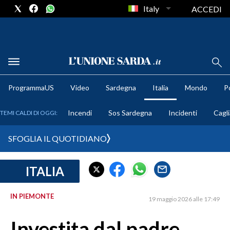
Italy
ACCEDI
METEO
ProgrammaUS
Video
Sardegna
Italia
Mondo
Po
COMUNI AL VOTO
Incendi
Sos Sardegna
Incidenti
Cagli
TEMI CALDI DI OGGI:
VIDEO
SFOGLIA IL QUOTIDIANO
FOTO
ITALIA
CRONACA SARDEGNA
CAGLIARI
IN PIEMONTE
19 maggio 2026 alle 17:49
PROVINCIA DI CAGLIARI
SULCIS IGLESIENTE
Investita dal padre