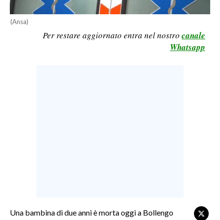
LAVORO
(Ansa)
BANDI
Per restare aggiornato entra nel nostro
canale
Whatsapp
SPORT IN SARDEGNA
SPORT
RISULTATI E CLASSIFICHE
CALCIO
CALCIO REGIONALE
BASKET
VOLLEY
MOTORI
TENNIS
ALTRI SPORT
Una bambina di due anni è morta oggi a Bollengo
CULTURA