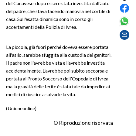
del Canavese, dopo essere stata investita dall'auto
del padre, che stava facendo manovra nel cortile di
SPETTACOLI
casa. Sull'esatta dinamica sono in corso gli
accertamenti della Polizia di Ivrea.
GOSSIP
SALUTE
La piccola, già fuori perché doveva essere portata
all'asilo, sarebbe sfuggita alla custodia dei genitori.
SARDEGNA TURISMO
Il padre non l'avrebbe vista e l'avrebbe investita
accidentalmente. L'avrebbe poi subito soccorsa e
SARDI NEL MONDO
portata al Pronto Soccorso dell'Ospedale di Ivrea,
NOTIZIE
ma la gravità delle ferite è stata tale da impedire ai
EVENTI
medici di riuscire a salvarle la vita.
#CARAUNIONE
(Unioneonline)
3 MINUTI CON
© Riproduzione riservata
INSULARITÀ