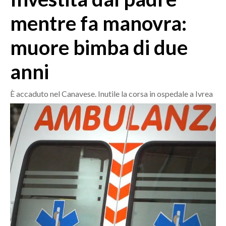
MEDIO CAMPIDANO
mentre fa manovra:
ORISTANO E PROVINCIA
SASSARI E PROVINCIA
muore bimba di due
GALLURA
anni
NUORO E PROVINCIA
OGLIASTRA
È accaduto nel Canavese. Inutile la corsa in ospedale a Ivrea
AGENDA
CRONACA
ITALIA
MONDO
POLITICA
ECONOMIA
SERVIZI ALLE IMPRESE