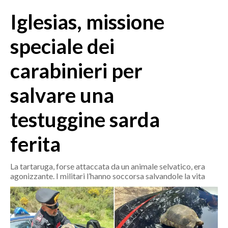
MEDIO CAMPIDANO
Iglesias, missione
ORISTANO E PROVINCIA
SASSARI E PROVINCIA
speciale dei
GALLURA
carabinieri per
NUORO E PROVINCIA
OGLIASTRA
salvare una
AGENDA
testuggine sarda
CRONACA
ferita
ITALIA
MONDO
La tartaruga, forse attaccata da un animale selvatico, era
agonizzante. I militari l’hanno soccorsa salvandole la vita
POLITICA
ECONOMIA
SERVIZI ALLE IMPRESE