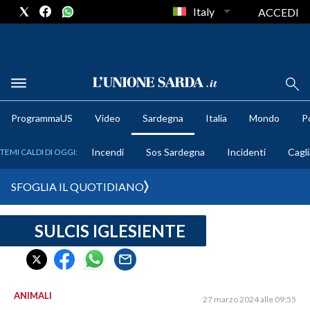
Italy
ACCEDI
METEO
ProgrammaUS
Video
Sardegna
Italia
Mondo
Po
COMUNI AL VOTO
Incendi
Sos Sardegna
Incidenti
Cagli
TEMI CALDI DI OGGI:
VIDEO
SFOGLIA IL QUOTIDIANO
FOTO
SULCIS IGLESIENTE
CRONACA SARDEGNA
CAGLIARI
PROVINCIA DI CAGLIARI
SULCIS IGLESIENTE
ANIMALI
27 marzo 2024 alle 09:55