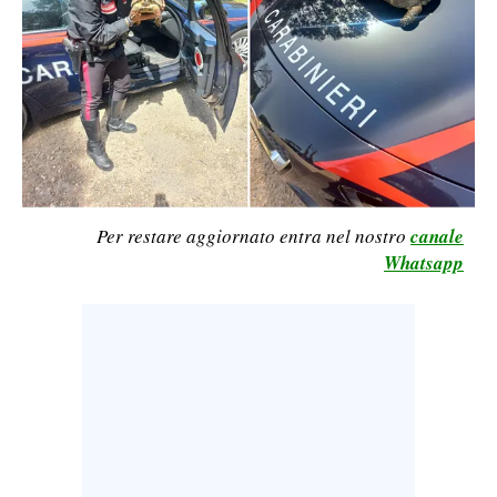
LAVORO
BANDI
SPORT IN SARDEGNA
SPORT
RISULTATI E CLASSIFICHE
Per restare aggiornato entra nel nostro
canale
CALCIO
Whatsapp
CALCIO REGIONALE
BASKET
VOLLEY
MOTORI
TENNIS
ALTRI SPORT
CULTURA