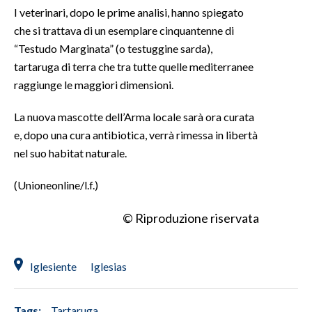
I veterinari, dopo le prime analisi, hanno spiegato
INFO AZIENDE
che si trattava di un esemplare cinquantenne di
“Testudo Marginata” (o testuggine sarda),
ABBONATI
tartaruga di terra che tra tutte quelle mediterranee
ANNUNCI
raggiunge le maggiori dimensioni.
NECROLOGI
PUBBLICITÀ
La nuova mascotte dell’Arma locale sarà ora curata
e, dopo una cura antibiotica, verrà rimessa in libertà
SPIAGGE
nel suo habitat naturale.
STORE
(Unioneonline/l.f.)
© Riproduzione riservata
Iglesiente
Iglesias
Tags:
Tartaruga