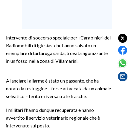
SPETTACOLI
GOSSIP
Intervento di soccorso speciale per i Carabinieri del
SALUTE
Radiomobili di Iglesias, che hanno salvato un
esemplare di tartaruga sarda, trovata agonizzante
SARDEGNA TURISMO
in un fosso nella zona di Villamarini.
SARDI NEL MONDO
NOTIZIE
A lanciare l’allarme è stato un passante, che ha
notato la testuggine – forse attaccata da un animale
EVENTI
selvatico – ferita e riversa tra le frasche.
#CARAUNIONE
I militari l’hanno dunque recuperata e hanno
avvertito il servizio veterinario regionale che è
3 MINUTI CON
intervenuto sul posto.
INSULARITÀ