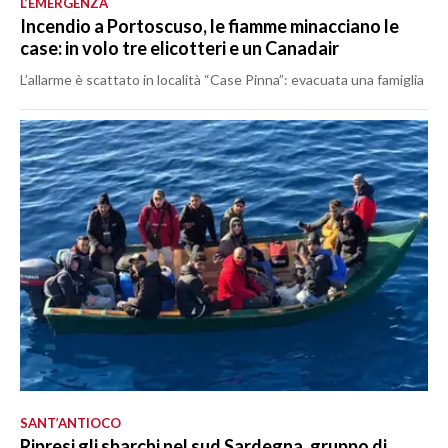
L’EMERGENZA
Incendio a Portoscuso, le fiamme minacciano le
case: in volo tre elicotteri e un Canadair
L’allarme è scattato in località “Case Pinna”: evacuata una famiglia
SANT’ANTIOCO
Ripresi gli sbarchi nel sud Sardegna, gruppo di