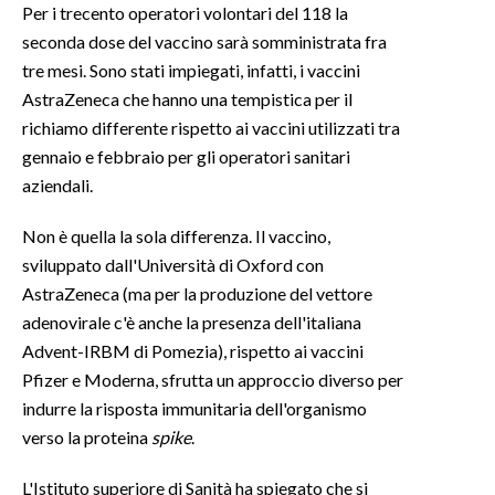
Per i trecento operatori volontari del 118 la
seconda dose del vaccino sarà somministrata fra
INFO AZIENDE
tre mesi. Sono stati impiegati, infatti, i vaccini
ABBONATI
AstraZeneca che hanno una tempistica per il
ANNUNCI
richiamo differente rispetto ai vaccini utilizzati tra
NECROLOGI
gennaio e febbraio per gli operatori sanitari
PUBBLICITÀ
aziendali.
SPIAGGE
Non è quella la sola differenza. Il vaccino,
STORE
sviluppato dall'Università di Oxford con
AstraZeneca (ma per la produzione del vettore
adenovirale c'è anche la presenza dell'italiana
Advent-IRBM di Pomezia), rispetto ai vaccini
Pfizer e Moderna, sfrutta un approccio diverso per
indurre la risposta immunitaria dell'organismo
verso la proteina
spike
.
L'Istituto superiore di Sanità ha spiegato che si