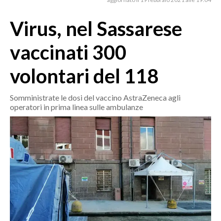
MEDIO CAMPIDANO
ORISTANO E PROVINCIA
Virus, nel Sassarese
SASSARI E PROVINCIA
vaccinati 300
GALLURA
NUORO E PROVINCIA
volontari del 118
OGLIASTRA
AGENDA
Somministrate le dosi del vaccino AstraZeneca agli
operatori in prima linea sulle ambulanze
CRONACA
ITALIA
MONDO
POLITICA
ECONOMIA
SERVIZI ALLE IMPRESE