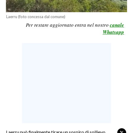
LAVORO
Laerru (foto concessa dal comune)
BANDI
Per restare aggiornato entra nel nostro
canale
Whatsapp
SPORT IN SARDEGNA
SPORT
RISULTATI E CLASSIFICHE
CALCIO
CALCIO REGIONALE
BASKET
VOLLEY
MOTORI
TENNIS
ALTRI SPORT
Laerru può finalmente tirare un sospiro di sollievo.
CULTURA