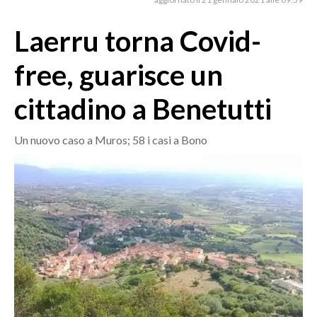
MEDIO CAMPIDANO
ORISTANO E PROVINCIA
Laerru torna Covid-
SASSARI E PROVINCIA
free, guarisce un
GALLURA
NUORO E PROVINCIA
cittadino a Benetutti
OGLIASTRA
AGENDA
Un nuovo caso a Muros; 58 i casi a Bono
CRONACA
ITALIA
MONDO
POLITICA
ECONOMIA
SERVIZI ALLE IMPRESE