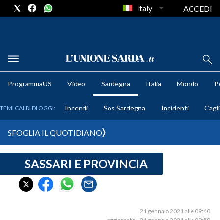
Italy
ACCEDI
METEO
ProgrammaUS
Video
Sardegna
Italia
Mondo
Po
COMUNI AL VOTO
Incendi
Sos Sardegna
Incidenti
Cagli
TEMI CALDI DI OGGI:
VIDEO
SFOGLIA IL QUOTIDIANO
FOTO
SASSARI E PROVINCIA
CRONACA SARDEGNA
CAGLIARI
PROVINCIA DI CAGLIARI
SULCIS IGLESIENTE
21 gennaio 2021 alle 09:40
aggiornato il 21 gennaio 2021 alle 09:59