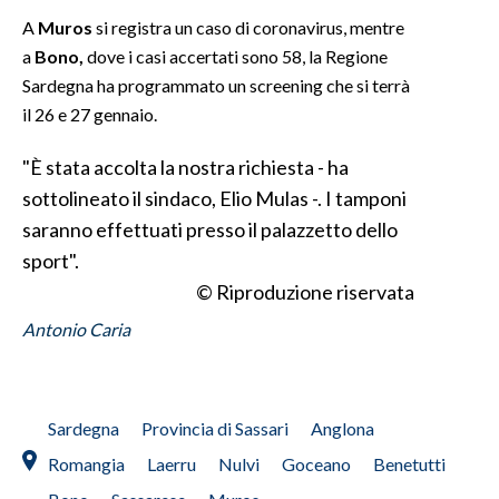
A
Muros
si registra un caso di coronavirus, mentre
INFO AZIENDE
a
Bono,
dove i casi accertati sono 58, la Regione
ABBONATI
Sardegna ha programmato un screening che si terrà
il 26 e 27 gennaio.
ANNUNCI
NECROLOGI
"È stata accolta la nostra richiesta - ha
PUBBLICITÀ
sottolineato il sindaco, Elio Mulas -. I tamponi
SPIAGGE
saranno effettuati presso il palazzetto dello
STORE
sport".
© Riproduzione riservata
Antonio Caria
Sardegna
Provincia di Sassari
Anglona
Romangia
Laerru
Nulvi
Goceano
Benetutti