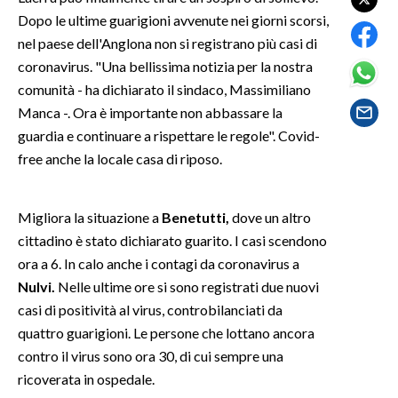
Dopo le ultime guarigioni avvenute nei giorni scorsi,
SPETTACOLI
nel paese dell'Anglona non si registrano più casi di
coronavirus. "Una bellissima notizia per la nostra
GOSSIP
comunità - ha dichiarato il sindaco, Massimiliano
Manca -. Ora è importante non abbassare la
SALUTE
guardia e continuare a rispettare le regole". Covid-
free anche la locale casa di riposo.
SARDEGNA TURISMO
SARDI NEL MONDO
Migliora la situazione a
Benetutti,
dove un altro
NOTIZIE
cittadino è stato dichiarato guarito. I casi scendono
ora a 6. In calo anche i contagi da coronavirus a
EVENTI
Nulvi.
Nelle ultime ore si sono registrati due nuovi
#CARAUNIONE
casi di positività al virus, controbilanciati da
quattro guarigioni. Le persone che lottano ancora
3 MINUTI CON
contro il virus sono ora 30, di cui sempre una
ricoverata in ospedale.
INSULARITÀ