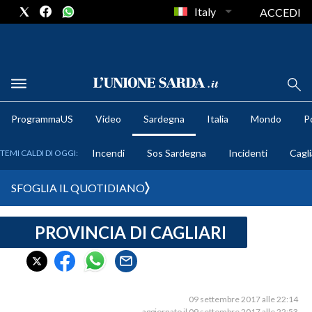
Italy
ACCEDI
METEO
ProgrammaUS
Video
Sardegna
Italia
Mondo
Po
COMUNI AL VOTO
Incendi
Sos Sardegna
Incidenti
Cagli
TEMI CALDI DI OGGI:
VIDEO
SFOGLIA IL QUOTIDIANO
FOTO
PROVINCIA DI CAGLIARI
CRONACA SARDEGNA
CAGLIARI
PROVINCIA DI CAGLIARI
SULCIS IGLESIENTE
09 settembre 2017 alle 22:14
aggiornato il 09 settembre 2017 alle 22:53