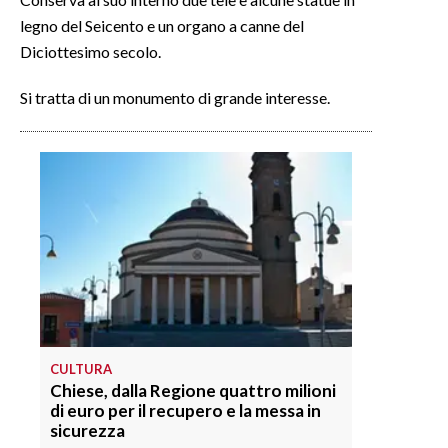
legno del Seicento e un organo a canne del
INFO AZIENDE
Diciottesimo secolo.
ABBONATI
Si tratta di un monumento di grande interesse.
ANNUNCI
NECROLOGI
PUBBLICITÀ
SPIAGGE
STORE
CULTURA
Chiese, dalla Regione quattro milioni
di euro per il recupero e la messa in
sicurezza