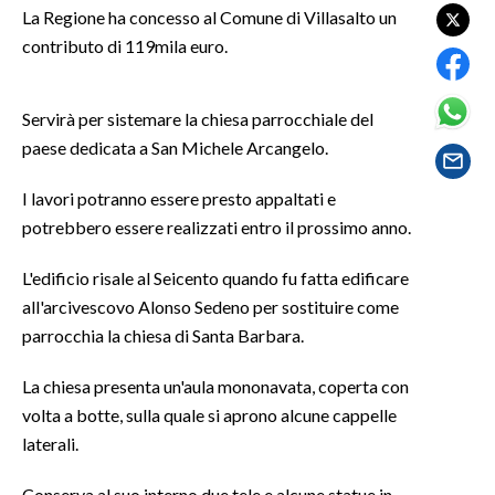
La Regione ha concesso al Comune di Villasalto un
contributo di 119mila euro.
SPETTACOLI
GOSSIP
Servirà per sistemare la chiesa parrocchiale del
paese dedicata a San Michele Arcangelo.
SALUTE
I lavori potranno essere presto appaltati e
SARDEGNA TURISMO
potrebbero essere realizzati entro il prossimo anno.
SARDI NEL MONDO
L'edificio risale al Seicento quando fu fatta edificare
NOTIZIE
all'arcivescovo Alonso Sedeno per sostituire come
EVENTI
parrocchia la chiesa di Santa Barbara.
#CARAUNIONE
La chiesa presenta un'aula mononavata, coperta con
volta a botte, sulla quale si aprono alcune cappelle
3 MINUTI CON
laterali.
INSULARITÀ
Conserva al suo interno due tele e alcune statue in