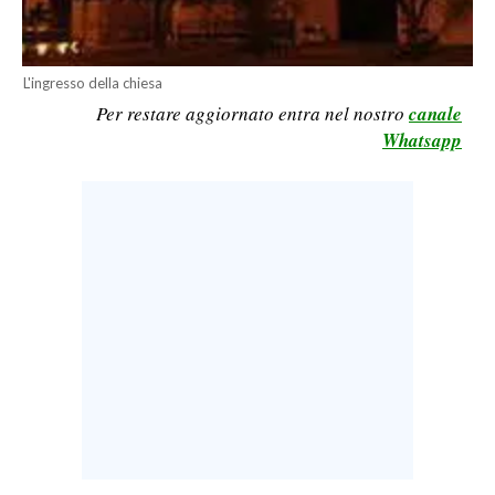
LAVORO
BANDI
L'ingresso della chiesa
Per restare aggiornato entra nel nostro
canale
SPORT IN SARDEGNA
Whatsapp
SPORT
RISULTATI E CLASSIFICHE
CALCIO
CALCIO REGIONALE
BASKET
VOLLEY
MOTORI
TENNIS
ALTRI SPORT
CULTURA