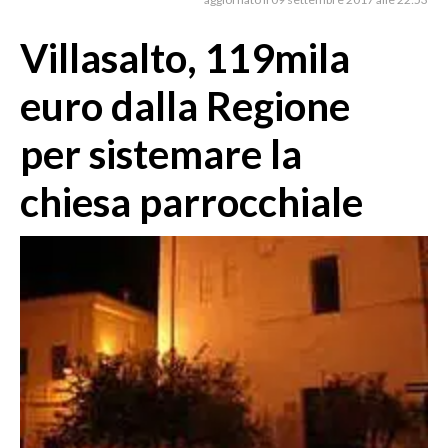
MEDIO CAMPIDANO
ORISTANO E PROVINCIA
Villasalto, 119mila
SASSARI E PROVINCIA
euro dalla Regione
GALLURA
NUORO E PROVINCIA
per sistemare la
OGLIASTRA
chiesa parrocchiale
AGENDA
CRONACA
ITALIA
MONDO
POLITICA
ECONOMIA
SERVIZI ALLE IMPRESE