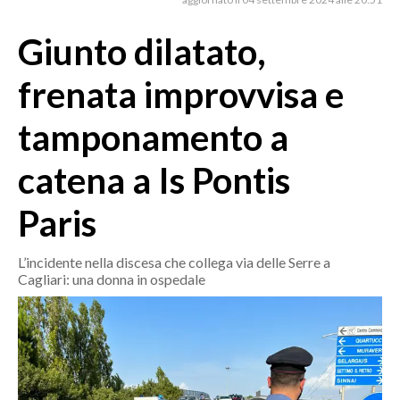
MEDIO CAMPIDANO
ORISTANO E PROVINCIA
Giunto dilatato,
SASSARI E PROVINCIA
frenata improvvisa e
GALLURA
NUORO E PROVINCIA
tamponamento a
OGLIASTRA
catena a Is Pontis
AGENDA
Paris
CRONACA
ITALIA
L’incidente nella discesa che collega via delle Serre a
MONDO
Cagliari: una donna in ospedale
POLITICA
ECONOMIA
SERVIZI ALLE IMPRESE