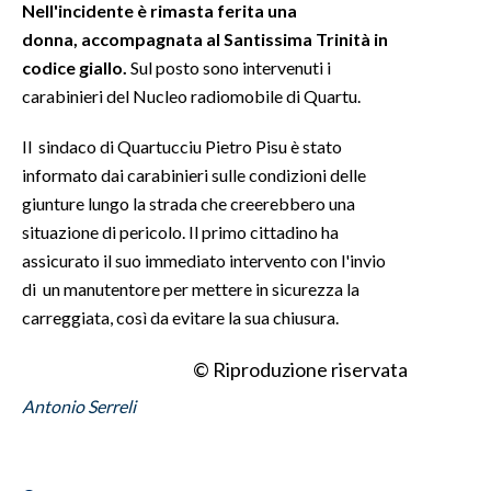
Nell'incidente è rimasta ferita una
donna, accompagnata al Santissima Trinità in
INFO AZIENDE
codice giallo.
Sul posto sono intervenuti i
ABBONATI
carabinieri del Nucleo radiomobile di Quartu.
ANNUNCI
Il sindaco di Quartucciu Pietro Pisu è stato
NECROLOGI
informato dai carabinieri sulle condizioni delle
PUBBLICITÀ
giunture lungo la strada che creerebbero una
SPIAGGE
situazione di pericolo. Il primo cittadino ha
STORE
assicurato il suo immediato intervento con l'invio
di un manutentore per mettere in sicurezza la
carreggiata, così da evitare la sua chiusura.
© Riproduzione riservata
Antonio Serreli