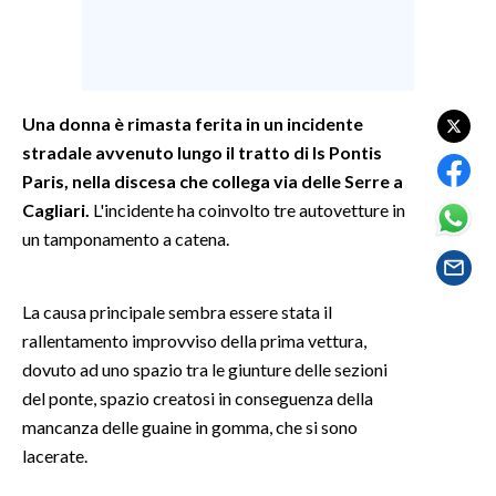
SPETTACOLI
GOSSIP
Una donna è rimasta ferita in un incidente
stradale avvenuto lungo il tratto di Is Pontis
SALUTE
Paris, nella discesa che collega via delle Serre a
SARDEGNA TURISMO
Cagliari.
L'incidente ha coinvolto tre autovetture in
un tamponamento a catena.
SARDI NEL MONDO
NOTIZIE
La causa principale sembra essere stata il
EVENTI
rallentamento improvviso della prima vettura,
dovuto ad uno spazio tra le giunture delle sezioni
#CARAUNIONE
del ponte, spazio creatosi in conseguenza della
mancanza delle guaine in gomma, che si sono
3 MINUTI CON
lacerate.
INSULARITÀ