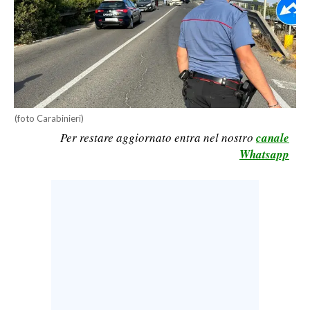
LAVORO
BANDI
SPORT IN SARDEGNA
SPORT
(foto Carabinieri)
RISULTATI E CLASSIFICHE
Per restare aggiornato entra nel nostro
canale
CALCIO
Whatsapp
CALCIO REGIONALE
BASKET
VOLLEY
MOTORI
TENNIS
ALTRI SPORT
CULTURA