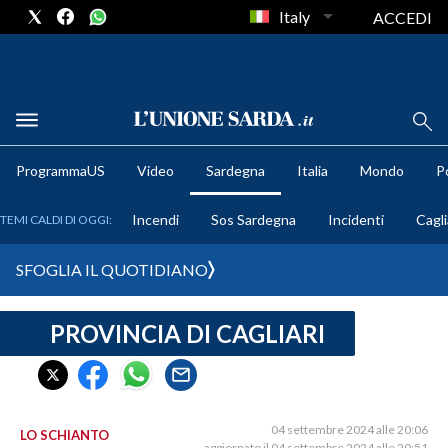
Italy
ACCEDI
METEO
ProgrammaUS
Video
Sardegna
Italia
Mondo
Po
COMUNI AL VOTO
Incendi
Sos Sardegna
Incidenti
Cagli
TEMI CALDI DI OGGI:
VIDEO
SFOGLIA IL QUOTIDIANO
FOTO
PROVINCIA DI CAGLIARI
CRONACA SARDEGNA
CAGLIARI
PROVINCIA DI CAGLIARI
SULCIS IGLESIENTE
04 settembre 2024 alle 20:06
LO SCHIANTO
aggiornato il 04 settembre 2024 alle 20:51