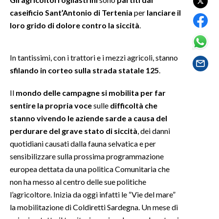
caseificio Sant’Antonio di Tertenia
per
lanciare il
SPETTACOLI
loro grido di dolore contro la siccità
.
GOSSIP
In tantissimi, con i trattori e i mezzi agricoli, stanno
SALUTE
sfilando in corteo sulla strada statale 125
.
SARDEGNA TURISMO
Il
mondo delle campagne si mobilita per far
sentire la propria voce
sulle
difficoltà che
SARDI NEL MONDO
stanno vivendo le aziende sarde a causa del
perdurare del grave stato di siccità
, dei danni
NOTIZIE
quotidiani causati dalla fauna selvatica e per
EVENTI
sensibilizzare sulla prossima programmazione
europea dettata da una politica Comunitaria che
#CARAUNIONE
non ha messo al centro delle sue politiche
3 MINUTI CON
l’agricoltore. Inizia da oggi infatti le “Vie del mare”
la mobilitazione di Coldiretti Sardegna. Un mese di
INSULARITÀ