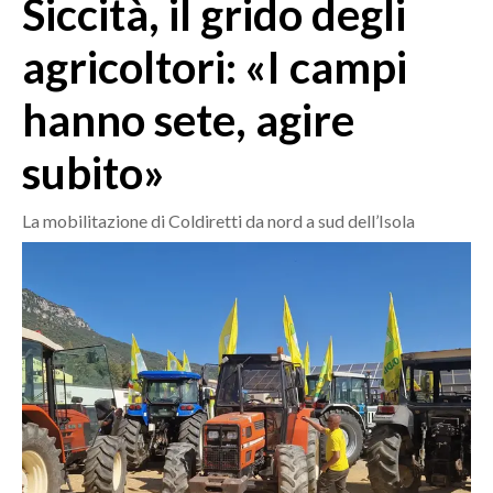
Siccità, il grido degli
MEDIO CAMPIDANO
ORISTANO E PROVINCIA
agricoltori: «I campi
SASSARI E PROVINCIA
hanno sete, agire
GALLURA
NUORO E PROVINCIA
subito»
OGLIASTRA
AGENDA
La mobilitazione di Coldiretti da nord a sud dell’Isola
CRONACA
ITALIA
MONDO
POLITICA
ECONOMIA
SERVIZI ALLE IMPRESE