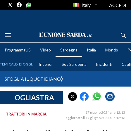
Italy
ACCEDI
METEO
ProgrammaUS
Video
Sardegna
Italia
Mondo
Po
COMUNI AL VOTO
Incendi
Sos Sardegna
Incidenti
Cagli
TEMI CALDI DI OGGI:
VIDEO
SFOGLIA IL QUOTIDIANO
FOTO
OGLIASTRA
CRONACA SARDEGNA
CAGLIARI
17 giugno 2024 alle 12:13
TRATTORI IN MARCIA
PROVINCIA DI CAGLIARI
aggiornato il 17 giugno 2024 alle 12:16
SULCIS IGLESIENTE