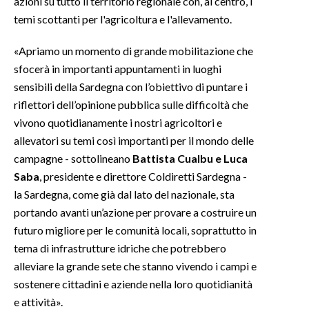
azioni su tutto il territorio regionale con, al centro, i
temi scottanti per l'agricoltura e l'allevamento.
INFO AZIENDE
«Apriamo un momento di grande mobilitazione che
ABBONATI
sfocerà in importanti appuntamenti in luoghi
ANNUNCI
sensibili della Sardegna con l’obiettivo di puntare i
NECROLOGI
riflettori dell’opinione pubblica sulle difficoltà che
PUBBLICITÀ
vivono quotidianamente i nostri agricoltori e
SPIAGGE
allevatori su temi così importanti per il mondo delle
STORE
campagne - sottolineano
Battista Cualbu e Luca
Saba
, presidente e direttore Coldiretti Sardegna -
la Sardegna, come già dal lato del nazionale, sta
portando avanti un’azione per provare a costruire un
futuro migliore per le comunità locali, soprattutto in
tema di infrastrutture idriche che potrebbero
alleviare la grande sete che stanno vivendo i campi e
sostenere cittadini e aziende nella loro quotidianità
e attività».