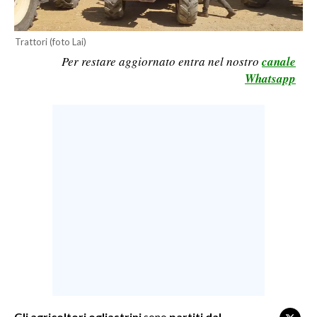
LAVORO
BANDI
Trattori (foto Lai)
Per restare aggiornato entra nel nostro
canale
SPORT IN SARDEGNA
Whatsapp
SPORT
RISULTATI E CLASSIFICHE
CALCIO
CALCIO REGIONALE
BASKET
VOLLEY
MOTORI
TENNIS
ALTRI SPORT
CULTURA
Gli agricoltori ogliastrini
sono
partiti dal