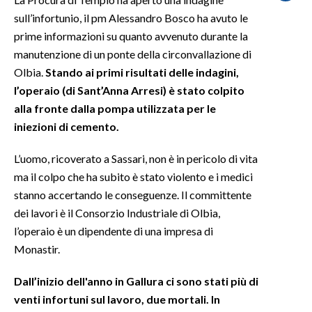
sull’infortunio, il pm Alessandro Bosco ha avuto le
SPETTACOLI
prime informazioni su quanto avvenuto durante la
manutenzione di un ponte della circonvallazione di
GOSSIP
Olbia.
Stando ai primi risultati delle indagini,
l’operaio (di Sant’Anna Arresi) è stato colpito
SALUTE
alla fronte dalla pompa utilizzata per le
iniezioni di cemento.
SARDEGNA TURISMO
L’uomo, ricoverato a Sassari, non è in pericolo di vita
SARDI NEL MONDO
ma il colpo che ha subito è stato violento e i medici
NOTIZIE
stanno accertando le conseguenze. Il committente
EVENTI
dei lavori è il Consorzio Industriale di Olbia,
l’operaio è un dipendente di una impresa di
#CARAUNIONE
Monastir.
3 MINUTI CON
Dall’inizio dell'anno in Gallura ci sono stati più di
venti infortuni sul lavoro, due mortali. In
INSULARITÀ