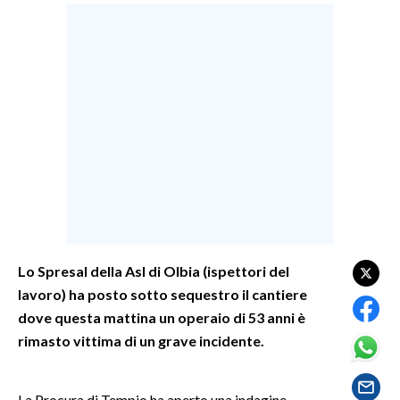
LAVORO
BANDI
SPORT IN SARDEGNA
SPORT
RISULTATI E CLASSIFICHE
CALCIO
CALCIO REGIONALE
BASKET
Lo Spresal della Asl di Olbia (ispettori del
VOLLEY
lavoro) ha posto sotto sequestro il cantiere
MOTORI
dove questa mattina un operaio di 53 anni è
TENNIS
rimasto vittima di un grave incidente.
ALTRI SPORT
CULTURA
La Procura di Tempio ha aperto una indagine