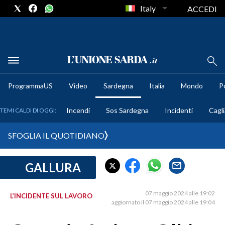
Italy
ACCEDI
METEO
ProgrammaUS
Video
Sardegna
Italia
Mondo
Po
COMUNI AL VOTO
Incendi
Sos Sardegna
Incidenti
Cagli
TEMI CALDI DI OGGI:
VIDEO
SFOGLIA IL QUOTIDIANO
FOTO
GALLURA
CRONACA SARDEGNA
CAGLIARI
07 maggio 2024 alle 19:02
L’INCIDENTE SUL LAVORO
PROVINCIA DI CAGLIARI
aggiornato il 07 maggio 2024 alle 19:04
SULCIS IGLESIENTE