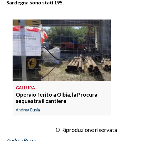
Sardegna sono stati 195.
INFO AZIENDE
ABBONATI
ANNUNCI
NECROLOGI
PUBBLICITÀ
SPIAGGE
STORE
GALLURA
Operaio ferito a Olbia, la Procura
sequestra il cantiere
Andrea Busia
© Riproduzione riservata
Andrea Busia