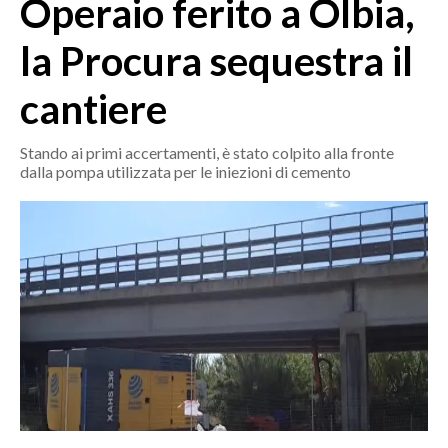
Operaio ferito a Olbia,
MEDIO CAMPIDANO
ORISTANO E PROVINCIA
la Procura sequestra il
SASSARI E PROVINCIA
cantiere
GALLURA
NUORO E PROVINCIA
Stando ai primi accertamenti, è stato colpito alla fronte
OGLIASTRA
dalla pompa utilizzata per le iniezioni di cemento
AGENDA
CRONACA
ITALIA
MONDO
POLITICA
ECONOMIA
SERVIZI ALLE IMPRESE