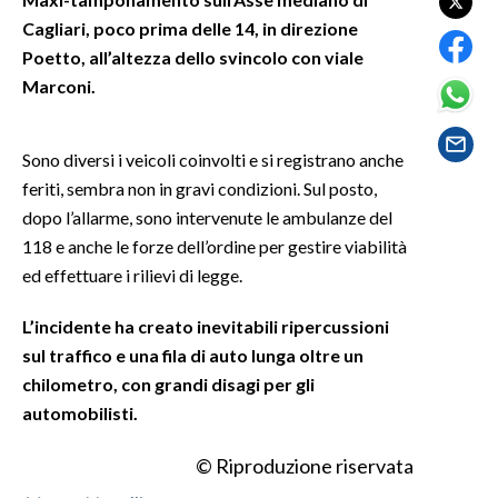
Cagliari, poco prima delle 14, in direzione
SPETTACOLI
Poetto, all’altezza dello svincolo con viale
Marconi.
GOSSIP
SALUTE
Sono diversi i veicoli coinvolti e si registrano anche
feriti, sembra non in gravi condizioni. Sul posto,
SARDEGNA TURISMO
dopo l’allarme, sono intervenute le ambulanze del
118 e anche le forze dell’ordine per gestire viabilità
SARDI NEL MONDO
ed effettuare i rilievi di legge.
NOTIZIE
L’incidente ha creato inevitabili ripercussioni
EVENTI
sul traffico e una fila di auto lunga oltre un
chilometro, con grandi disagi per gli
#CARAUNIONE
automobilisti.
3 MINUTI CON
© Riproduzione riservata
INSULARITÀ