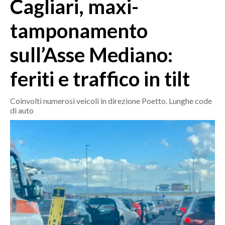
Cagliari, maxi-
MEDIO CAMPIDANO
ORISTANO E PROVINCIA
tamponamento
SASSARI E PROVINCIA
sull’Asse Mediano:
GALLURA
NUORO E PROVINCIA
feriti e traffico in tilt
OGLIASTRA
AGENDA
Coinvolti numerosi veicoli in direzione Poetto. Lunghe code
di auto
CRONACA
ITALIA
MONDO
POLITICA
ECONOMIA
SERVIZI ALLE IMPRESE