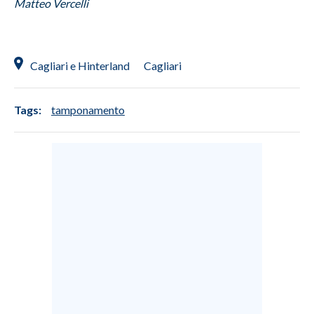
Matteo Vercelli
INFO AZIENDE
ABBONATI
Cagliari e Hinterland
Cagliari
ANNUNCI
NECROLOGI
Tags:
tamponamento
PUBBLICITÀ
SPIAGGE
STORE