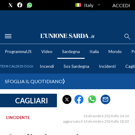
Italy
ACCEDI
METEO
ProgrammaUS
Video
Sardegna
Italia
Mondo
Po
COMUNI AL VOTO
Incendi
Sos Sardegna
Incidenti
Cagli
TEMI CALDI DI OGGI:
VIDEO
SFOGLIA IL QUOTIDIANO
FOTO
CAGLIARI
CRONACA SARDEGNA
CAGLIARI
14 dicembre 2024 alle 14:16
L’INCIDENTE
PROVINCIA DI CAGLIARI
aggiornato il 14 dicembre 2024 alle 18:03
SULCIS IGLESIENTE