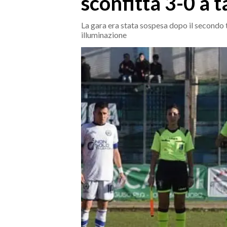
sconfitta 3-0 a t
MEDIO CAMPIDANO
ORISTANO E PROVINCIA
La gara era stata sospesa dopo il secondo
illuminazione
SASSARI E PROVINCIA
GALLURA
NUORO E PROVINCIA
OGLIASTRA
AGENDA
CRONACA
ITALIA
MONDO
POLITICA
ECONOMIA
SERVIZI ALLE IMPRESE