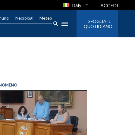
Italy
ACCEDI
nunci
Necrologi
Meteo
SFOGLIA IL
QUOTIDIANO
FENOMENO