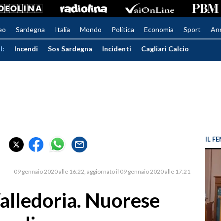
eo
Sardegna
Italia
Mondo
Politica
Economia
Sport
An
I:
Incendi
Sos Sardegna
Incidenti
Cagliari Calcio
IL 
09 gennaio 2020 alle 16:22
aggiornato il 09 gennaio 2020 alle 17:21
alledoria. Nuorese