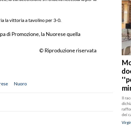
a la vittoria a tavolino per 3-0.
ppa di Promozione, la Nuorese quella
© Riproduzione riservata
Mo
do
''
rese
Nuoro
mi
Il ra
dichi
raffo
dei 
Virgi