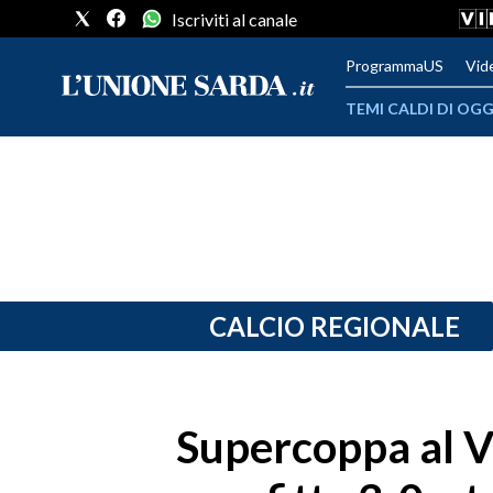
Iscriviti al canale
ProgrammaUS
Vid
TEMI CALDI DI OGG
METEO
COMUNI AL VOTO
VIDEO
FOTO
CALCIO REGIONALE
CRONACA SARDEGNA
CAGLIARI
Supercoppa al V
PROVINCIA DI CAGLIARI
SULCIS IGLESIENTE