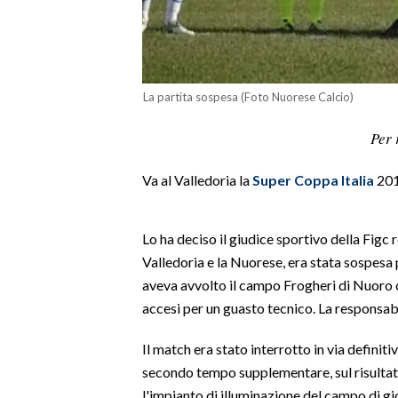
LAVORO
BANDI
SPORT IN SARDEGNA
La partita sospesa (Foto Nuorese Calcio)
Per 
SPORT
RISULTATI E CLASSIFICHE
Va al Valledoria la
Super
Coppa
Italia
201
CALCIO
CALCIO REGIONALE
Lo ha deciso il giudice sportivo della Figc 
BASKET
Valledoria e la Nuorese, era stata sospesa p
VOLLEY
aveva avvolto il campo Frogheri di Nuoro co
MOTORI
accesi per un guasto tecnico. La responsabi
TENNIS
Il match era stato interrotto in via definiti
ALTRI SPORT
secondo tempo supplementare, sul risultato 
l'impianto di illuminazione del campo di gi
CULTURA