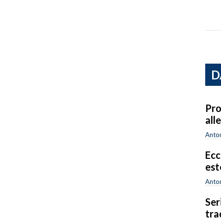
D
Pro
all
Anton
Ecc
est
Anton
Ser
tra