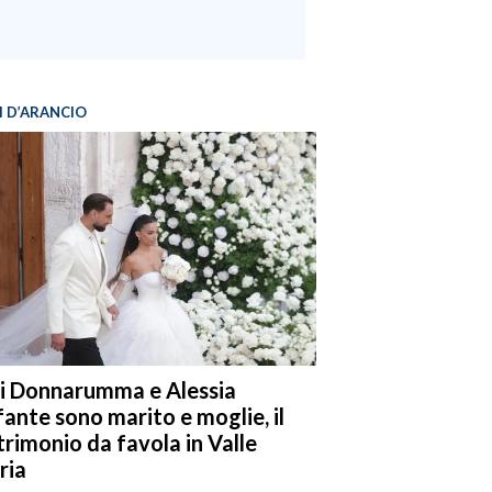
I D’ARANCIO
i Donnarumma e Alessia
fante sono marito e moglie, il
rimonio da favola in Valle
ria