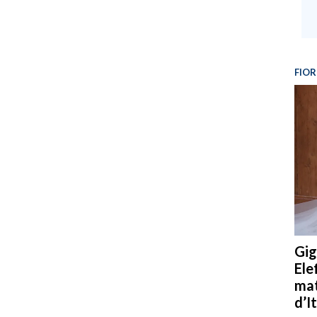
FIOR
Gig
Ele
mat
d’It