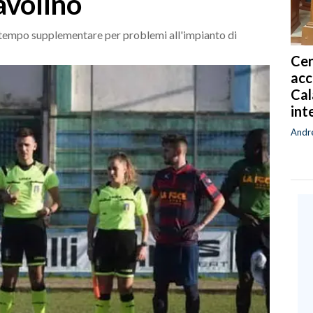
avolino
 tempo supplementare per problemi all'impianto di
Cen
acc
Cal
int
Andr