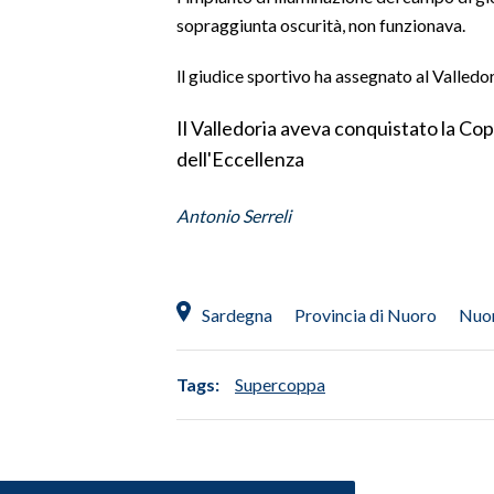
sopraggiunta oscurità, non funzionava.
SPETTACOLI
ll giudice sportivo ha assegnato al Valledori
GOSSIP
Il Valledoria aveva conquistato la Co
SALUTE
dell'Eccellenza
SARDEGNA TURISMO
Antonio Serreli
SARDI NEL MONDO
NOTIZIE
Sardegna
Provincia di Nuoro
Nuo
EVENTI
#CARAUNIONE
Tags:
Supercoppa
3 MINUTI CON
INSULARITÀ