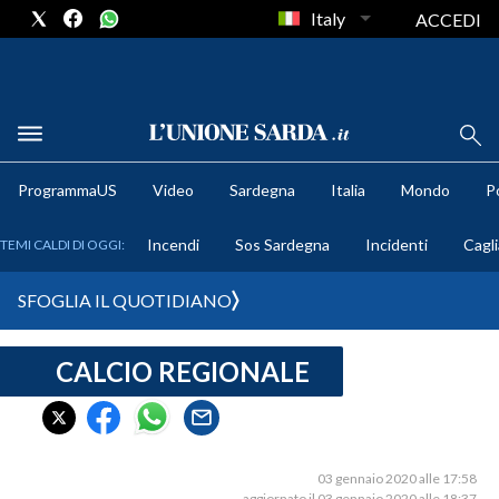
Italy
ACCEDI
METEO
ProgrammaUS
Video
Sardegna
Italia
Mondo
Po
COMUNI AL VOTO
Incendi
Sos Sardegna
Incidenti
Cagli
TEMI CALDI DI OGGI:
VIDEO
SFOGLIA IL QUOTIDIANO
FOTO
CALCIO REGIONALE
CRONACA SARDEGNA
CAGLIARI
PROVINCIA DI CAGLIARI
SULCIS IGLESIENTE
03 gennaio 2020 alle 17:58
aggiornato il 03 gennaio 2020 alle 18:37