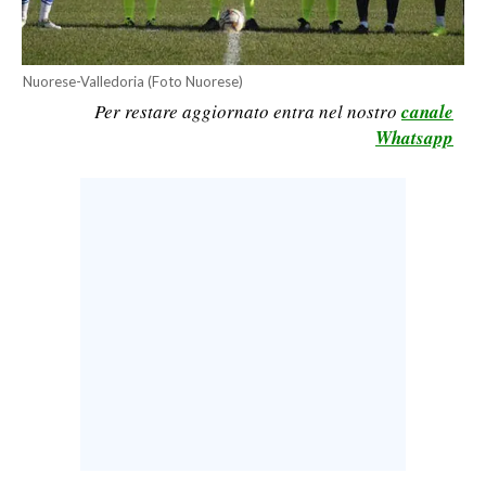
LAVORO
BANDI
Nuorese-Valledoria (Foto Nuorese)
Per restare aggiornato entra nel nostro
canale
SPORT IN SARDEGNA
Whatsapp
SPORT
RISULTATI E CLASSIFICHE
CALCIO
CALCIO REGIONALE
BASKET
VOLLEY
MOTORI
TENNIS
ALTRI SPORT
CULTURA