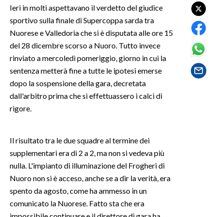
Ieri in molti aspettavano il verdetto del giudice
sportivo sulla finale di Supercoppa sarda tra
SPETTACOLI
Nuorese e Valledoria che si è disputata alle ore 15
GOSSIP
del 28 dicembre scorso a Nuoro. Tutto invece
rinviato a mercoledì pomeriggio, giorno in cui la
SALUTE
sentenza metterà fine a tutte le ipotesi emerse
dopo la sospensione della gara, decretata
SARDEGNA TURISMO
dall'arbitro prima che si effettuassero i calci di
rigore.
SARDI NEL MONDO
NOTIZIE
Il risultato tra le due squadre al termine dei
EVENTI
supplementari era di 2 a 2, ma non si vedeva più
nulla. L'impianto di illuminazione del Frogheri di
#CARAUNIONE
Nuoro non si è acceso, anche se a dir la verità, era
spento da agosto, come ha ammesso in un
3 MINUTI CON
comunicato la Nuorese. Fatto sta che era
INSULARITÀ
impossibile continuare e il direttore di gara ha