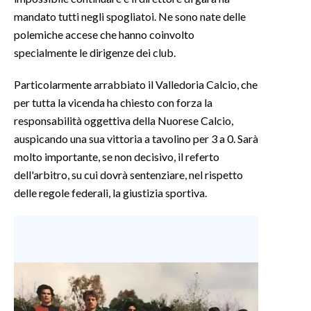
mandato tutti negli spogliatoi. Ne sono nate delle
INFO AZIENDE
polemiche accese che hanno coinvolto
ABBONATI
specialmente le dirigenze dei club.
ANNUNCI
Particolarmente arrabbiato il Valledoria Calcio, che
NECROLOGI
per tutta la vicenda ha chiesto con forza la
PUBBLICITÀ
responsabilità oggettiva della Nuorese Calcio,
SPIAGGE
auspicando una sua vittoria a tavolino per 3 a 0. Sarà
molto importante, se non decisivo, il referto
STORE
dell'arbitro, su cui dovrà sentenziare, nel rispetto
delle regole federali, la giustizia sportiva.