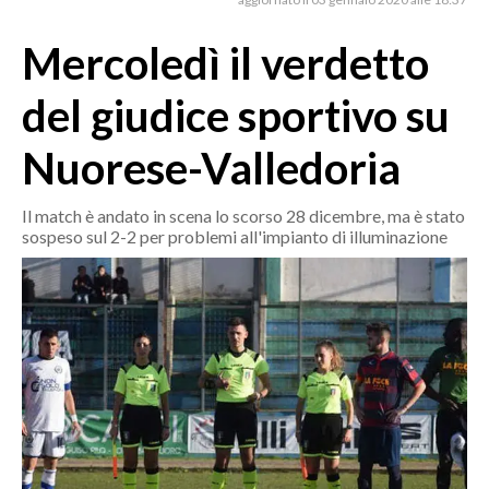
MEDIO CAMPIDANO
ORISTANO E PROVINCIA
Mercoledì il verdetto
SASSARI E PROVINCIA
del giudice sportivo su
GALLURA
NUORO E PROVINCIA
Nuorese-Valledoria
OGLIASTRA
AGENDA
Il match è andato in scena lo scorso 28 dicembre, ma è stato
sospeso sul 2-2 per problemi all'impianto di illuminazione
CRONACA
ITALIA
MONDO
POLITICA
ECONOMIA
SERVIZI ALLE IMPRESE