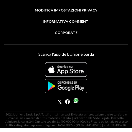
MODIFICA IMPOSTAZIONI PRIVACY
INFORMATIVA COMMENTI
CORPORATE
Scarica l'app de L'Unione Sarda
2021 L'Unione Sarda S.p.A. Tutti i diritti riservati. É vietata la riproduzione, anche parziale e
con qualsiasi mezzo, di tutti i materiali del sito. | Indirizzo della Sede Legale: Piazzetta
L'Unione Sarda nr. 24 | Capitale sociale 11.400.000,00 i.v. | Codice Fiscale ed iscrizione presso
l'Ufficio Registro Imprese di Cagliari 01687830925 (P.I. 02544190925) | REA: CA-136248