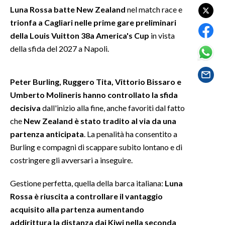
Luna Rossa batte New Zealand
nel match race e
trionfa a Cagliari nelle prime gare preliminari
SPETTACOLI
della Louis Vuitton 38a America's Cup
in vista
GOSSIP
della sfida del 2027 a Napoli.
SALUTE
Peter Burling, Ruggero Tita, Vittorio Bissaro e
Umberto Molineris hanno controllato la sfida
SARDEGNA TURISMO
decisiva
dall'inizio alla fine, anche favoriti dal fatto
SARDI NEL MONDO
che
New Zealand è stato tradito al via da una
partenza anticipata
. La penalità ha consentito a
NOTIZIE
Burling e compagni di scappare subito lontano e di
EVENTI
costringere gli avversari a inseguire.
#CARAUNIONE
Gestione perfetta, quella della barca italiana:
Luna
Rossa è riuscita a controllare il vantaggio
3 MINUTI CON
acquisito alla partenza aumentando
addirittura la distanza dai Kiwi nella seconda
INSULARITÀ