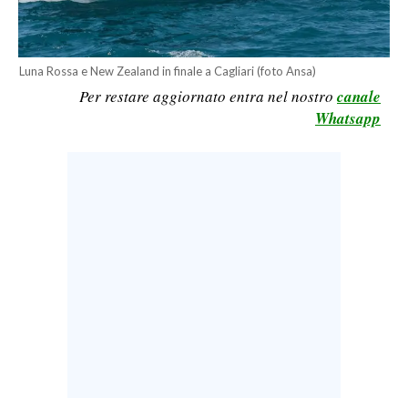
LAVORO
BANDI
Luna Rossa e New Zealand in finale a Cagliari (foto Ansa)
Per restare aggiornato entra nel nostro
canale
SPORT IN SARDEGNA
Whatsapp
SPORT
RISULTATI E CLASSIFICHE
CALCIO
CALCIO REGIONALE
BASKET
VOLLEY
MOTORI
TENNIS
ALTRI SPORT
CULTURA