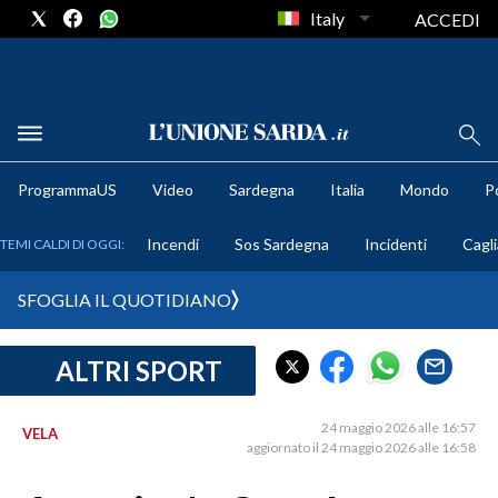
Italy
ACCEDI
METEO
ProgrammaUS
Video
Sardegna
Italia
Mondo
Po
COMUNI AL VOTO
Incendi
Sos Sardegna
Incidenti
Cagli
TEMI CALDI DI OGGI:
VIDEO
SFOGLIA IL QUOTIDIANO
FOTO
ALTRI SPORT
CRONACA SARDEGNA
CAGLIARI
24 maggio 2026 alle 16:57
VELA
PROVINCIA DI CAGLIARI
aggiornato il 24 maggio 2026 alle 16:58
SULCIS IGLESIENTE