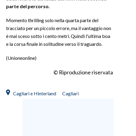
parte del percorso.
INFO AZIENDE
Momento thrilling solo nella quarta parte del
ABBONATI
tracciato per un piccolo errore, ma il vantaggio non
ANNUNCI
è mai sceso sotto i cento metri. Quindi l'ultima boa
NECROLOGI
e la corsa finale in solitudine verso il traguardo.
PUBBLICITÀ
(Unioneonline)
SPIAGGE
STORE
© Riproduzione riservata
Cagliari e Hinterland
Cagliari