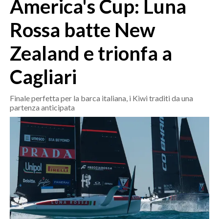
America's Cup: Luna
MEDIO CAMPIDANO
ORISTANO E PROVINCIA
Rossa batte New
SASSARI E PROVINCIA
Zealand e trionfa a
GALLURA
NUORO E PROVINCIA
Cagliari
OGLIASTRA
AGENDA
Finale perfetta per la barca italiana, i Kiwi traditi da una
partenza anticipata
CRONACA
ITALIA
MONDO
POLITICA
ECONOMIA
SERVIZI ALLE IMPRESE