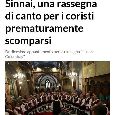
Sinnai, una rassegna
MEDIO CAMPIDANO
ORISTANO E PROVINCIA
di canto per i coristi
SASSARI E PROVINCIA
prematuramente
GALLURA
NUORO E PROVINCIA
scomparsi
OGLIASTRA
AGENDA
Dodicesimo appuntamento per la rassegna "Is duas
Columbas"
CRONACA
ITALIA
MONDO
POLITICA
ECONOMIA
SERVIZI ALLE IMPRESE