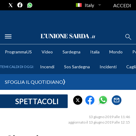
Italy
ACCEDI
METEO
ProgrammaUS
Video
Sardegna
Italia
Mondo
Po
COMUNI AL VOTO
Incendi
Sos Sardegna
Incidenti
Cagli
TEMI CALDI DI OGGI:
VIDEO
SFOGLIA IL QUOTIDIANO
FOTO
SPETTACOLI
CRONACA SARDEGNA
CAGLIARI
13 giugno 2019 alle 11:46
PROVINCIA DI CAGLIARI
aggiornato il 13 giugno 2019 alle 12:15
SULCIS IGLESIENTE