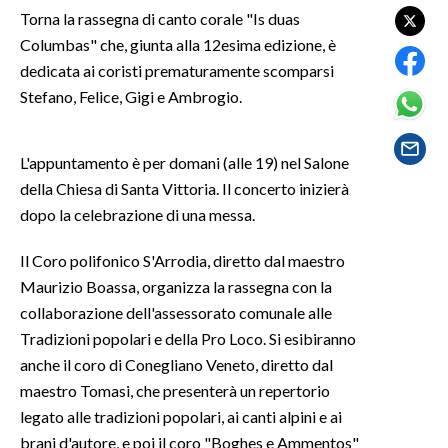
Torna la rassegna di canto corale "Is duas
Columbas" che, giunta alla 12esima edizione, è
SPETTACOLI
dedicata ai coristi prematuramente scomparsi
GOSSIP
Stefano, Felice, Gigi e Ambrogio.
SALUTE
L'appuntamento è per domani (alle 19) nel Salone
della Chiesa di Santa Vittoria. Il concerto inizierà
SARDEGNA TURISMO
dopo la celebrazione di una messa.
SARDI NEL MONDO
Il Coro polifonico S'Arrodia, diretto dal maestro
NOTIZIE
Maurizio Boassa, organizza la rassegna con la
EVENTI
collaborazione dell'assessorato comunale alle
Tradizioni popolari e della Pro Loco. Si esibiranno
#CARAUNIONE
anche il coro di Conegliano Veneto, diretto dal
maestro Tomasi, che presenterà un repertorio
3 MINUTI CON
legato alle tradizioni popolari, ai canti alpini e ai
brani d'autore, e poi il coro "Boghes e Ammentos"
INSULARITÀ