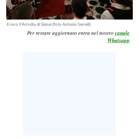
LAVORO
BANDI
Il coro S'Arrodia di Sinnai (foto Antonio Serreli)
Per restare aggiornato entra nel nostro
canale
SPORT IN SARDEGNA
Whatsapp
SPORT
RISULTATI E CLASSIFICHE
CALCIO
CALCIO REGIONALE
BASKET
VOLLEY
MOTORI
TENNIS
ALTRI SPORT
CULTURA