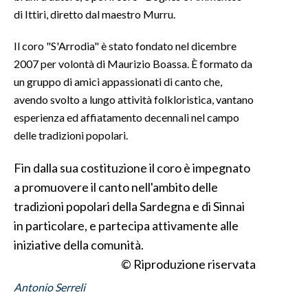
di Ittiri, diretto dal maestro Murru.
INFO AZIENDE
Il coro "S'Arrodia" è stato fondato nel dicembre
ABBONATI
2007 per volontà di Maurizio Boassa. È formato da
ANNUNCI
un gruppo di amici appassionati di canto che,
NECROLOGI
avendo svolto a lungo attività folkloristica, vantano
PUBBLICITÀ
esperienza ed affiatamento decennali nel campo
delle tradizioni popolari.
SPIAGGE
STORE
Fin dalla sua costituzione il coro è impegnato
a promuovere il canto nell'ambito delle
tradizioni popolari della Sardegna e di Sinnai
in particolare, e partecipa attivamente alle
iniziative della comunità.
© Riproduzione riservata
Antonio Serreli