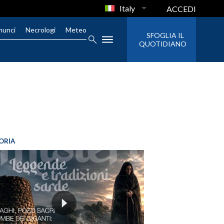
Italy
ACCEDI
nunci
Necrologi
Meteo
SFOGLIA IL
QUOTIDIANO
ORIA