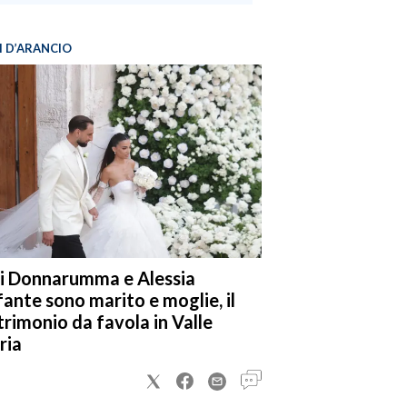
I D’ARANCIO
i Donnarumma e Alessia
fante sono marito e moglie, il
rimonio da favola in Valle
ria