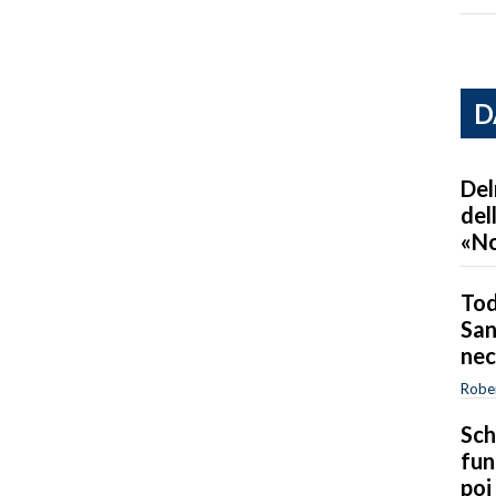
D
Del
del
«No
Tod
San
nec
Robe
Sch
fun
poi