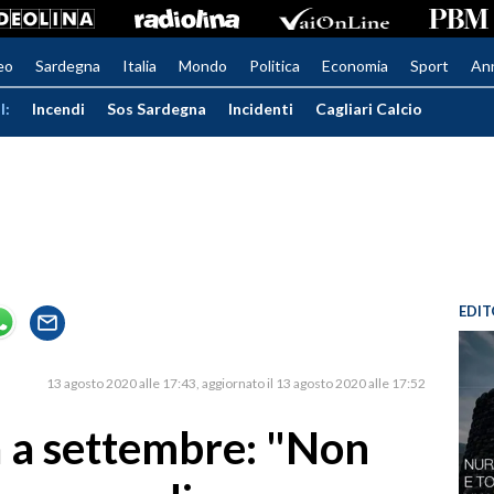
eo
Sardegna
Italia
Mondo
Politica
Economia
Sport
An
I:
Incendi
Sos Sardegna
Incidenti
Cagliari Calcio
EDIT
13 agosto 2020 alle 17:43
aggiornato il 13 agosto 2020 alle 17:52
ta a settembre: "Non