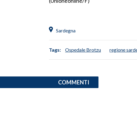
(Unioneonline/F)
SPETTACOLI
GOSSIP
Sardegna
SALUTE
Tags:
Ospedale Brotzu
regione sard
SARDEGNA TURISMO
SARDI NEL MONDO
COMMENTI
NOTIZIE
EVENTI
#CARAUNIONE
3 MINUTI CON
INSULARITÀ