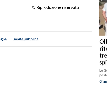
© Riproduzione riservata
egna
sanità pubblica
Olb
ri
tr
sp
Le Gu
posto
Giam