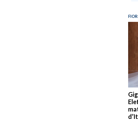
FIOR
Gig
Ele
mat
d’It