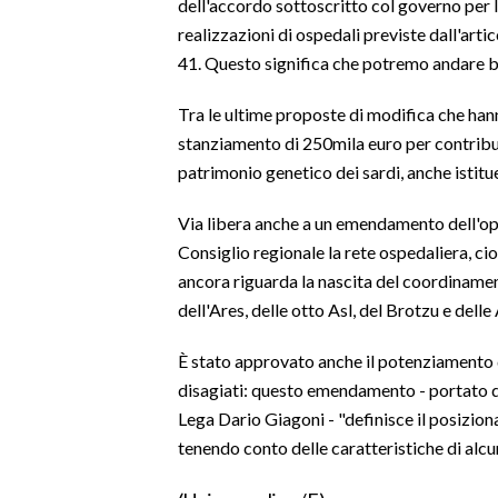
dell'accordo sottoscritto col governo per l
LAVORO
realizzazioni di ospedali previste dall'artic
41. Questo significa che potremo andare ben 
BANDI
Tra le ultime proposte di modifica che hanno
SPORT IN SARDEGNA
stanziamento di 250mila euro per contribui
SPORT
patrimonio genetico dei sardi, anche istit
RISULTATI E CLASSIFICHE
Via libera anche a un emendamento dell'opp
CALCIO
Consiglio regionale la rete ospedaliera, cio
CALCIO REGIONALE
ancora riguarda la nascita del coordinament
BASKET
dell'Ares, delle otto Asl, del Brotzu e delle
VOLLEY
È stato approvato anche il potenziamento 
MOTORI
disagiati: questo emendamento - portato d
TENNIS
Lega Dario Giagoni - "definisce il posizio
ALTRI SPORT
tenendo conto delle caratteristiche di alc
CULTURA