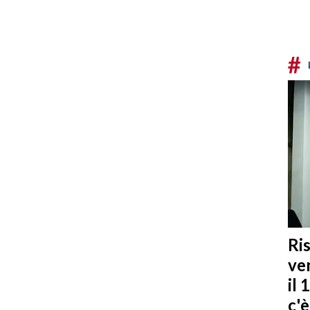
#
Ris
ven
il 
c'