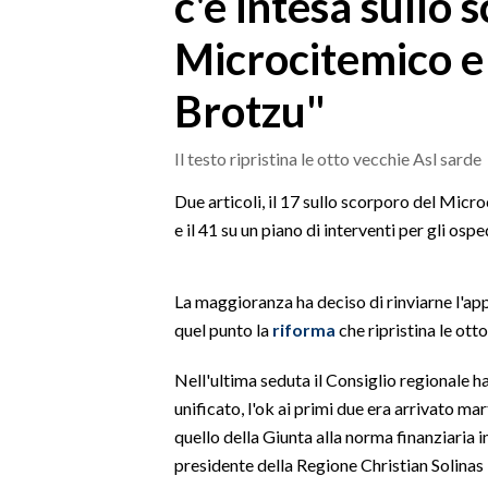
c'è intesa sullo 
MEDIO CAMPIDANO
Microcitemico e
ORISTANO E PROVINCIA
SASSARI E PROVINCIA
Brotzu"
GALLURA
NUORO E PROVINCIA
Il testo ripristina le otto vecchie Asl sarde
OGLIASTRA
Due articoli, il 17 sullo scorporo del Micr
AGENDA
e il 41 su un piano di interventi per gli ospe
CRONACA
ITALIA
La maggioranza ha deciso di rinviarne l'ap
MONDO
quel punto la
riforma
che ripristina le ott
POLITICA
Nell'ultima seduta il Consiglio regionale ha
unificato, l'ok ai primi due era arrivato ma
ECONOMIA
quello della Giunta alla norma finanziaria in
presidente della Regione Christian Solinas - 
SERVIZI ALLE IMPRESE