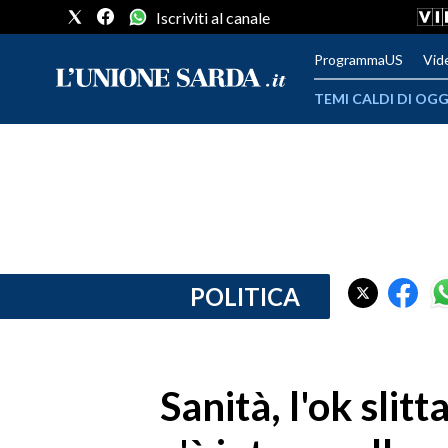
Iscriviti al canale
ProgrammaUS
Vid
TEMI CALDI DI OGG
METEO
COMUNI AL VOTO
VIDEO
FOTO
POLITICA
CRONACA SARDEGNA
CAGLIARI
Sanità, l'ok slit
PROVINCIA DI CAGLIARI
SULCIS IGLESIENTE