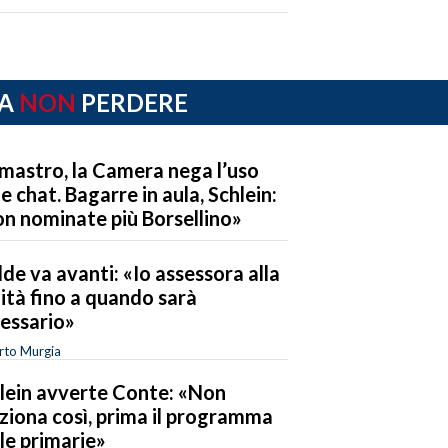
A
NON
PERDERE
mastro, la Camera nega l’uso
le chat. Bagarre in aula, Schlein:
n nominate più Borsellino»
de va avanti: «Io assessora alla
ità fino a quando sarà
essario»
rto Murgia
lein avverte Conte: «Non
ziona così, prima il programma
 le primarie»