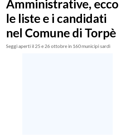
Amministrative, ecco
MEDIO CAMPIDANO
ORISTANO E PROVINCIA
le liste e i candidati
SASSARI E PROVINCIA
nel Comune di Torpè
GALLURA
NUORO E PROVINCIA
Seggi aperti il 25 e 26 ottobre in 160 municipi sardi
OGLIASTRA
AGENDA
CRONACA
ITALIA
MONDO
POLITICA
ECONOMIA
SERVIZI ALLE IMPRESE