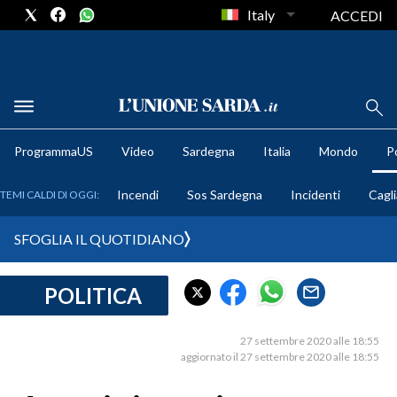
Italy
ACCEDI
METEO
ProgrammaUS
Video
Sardegna
Italia
Mondo
Po
COMUNI AL VOTO
Incendi
Sos Sardegna
Incidenti
Cagli
TEMI CALDI DI OGGI:
VIDEO
SFOGLIA IL QUOTIDIANO
FOTO
POLITICA
CRONACA SARDEGNA
CAGLIARI
27 settembre 2020 alle 18:55
PROVINCIA DI CAGLIARI
aggiornato il 27 settembre 2020 alle 18:55
SULCIS IGLESIENTE