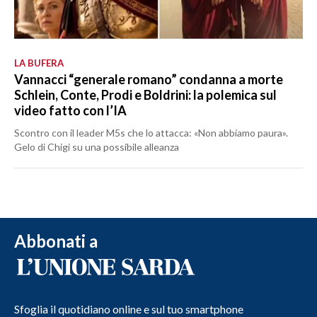
LA BUFERA
Vannacci “generale romano” condanna a morte
Schlein, Conte, Prodi e Boldrini: la polemica sul
video fatto con l’IA
Scontro con il leader M5s che lo attacca: «Non abbiamo paura».
Gelo di Chigi su una possibile alleanza
Abbonati a
Sfoglia il quotidiano online e sul tuo smartphone