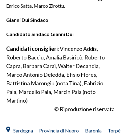
Enrico Satta, Marco Zirottu.
SPETTACOLI
Gianni Dui Sindaco
GOSSIP
Candidato Sindaco Gianni Dui
SALUTE
Candidati consiglieri:
Vincenzo Addis,
Roberto Bacciu, Amalia Basiricò, Roberto
SARDEGNA TURISMO
Capra, Barbara Carai, Walter Decandia,
SARDI NEL MONDO
Marco Antonio Deledda, Efisio Flores,
NOTIZIE
Battistina Marongiu (nota Tina), Fabrizio
Pala, Marcello Pala, Marcin Pala (noto
EVENTI
Martino)
#CARAUNIONE
© Riproduzione riservata
3 MINUTI CON
Sardegna
Provincia di Nuoro
Baronia
Torpè
INSULARITÀ