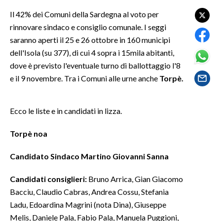
LAVORO
Il 42% dei Comuni della Sardegna al voto per
rinnovare sindaco e consiglio comunale. I seggi
BANDI
saranno aperti il 25 e 26 ottobre in 160 municipi
SPORT IN SARDEGNA
dell'Isola (su 377), di cui 4 sopra i 15mila abitanti,
dove è previsto l'eventuale turno di ballottaggio l'8
SPORT
e il 9 novembre. Tra i Comuni alle urne anche
Torpè.
RISULTATI E CLASSIFICHE
CALCIO
Ecco le liste e in candidati in lizza.
CALCIO REGIONALE
Torpè noa
BASKET
VOLLEY
Candidato Sindaco Martino Giovanni Sanna
MOTORI
Candidati consiglieri:
Bruno Arrica, Gian Giacomo
TENNIS
Bacciu, Claudio Cabras, Andrea Cossu, Stefania
ALTRI SPORT
Ladu, Edoardina Magrini (nota Dina), Giuseppe
Melis, Daniele Pala, Fabio Pala, Manuela Puggioni,
CULTURA