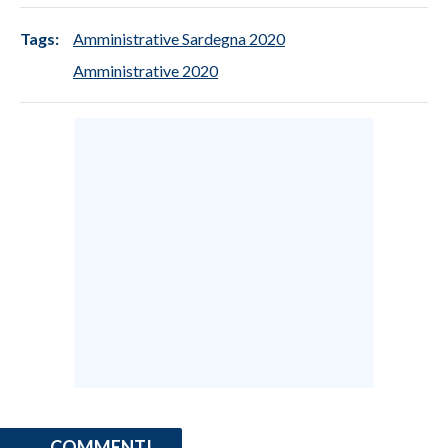
Tags:
Amministrative Sardegna 2020
INFO AZIENDE
Amministrative 2020
ABBONATI
ANNUNCI
NECROLOGI
PUBBLICITÀ
SPIAGGE
STORE
COMMENTI