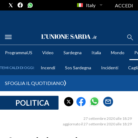
Italy
ACCEDI
METEO
ProgrammaUS
Video
Sardegna
Italia
Mondo
Po
COMUNI AL VOTO
Incendi
Sos Sardegna
Incidenti
Cagli
TEMI CALDI DI OGGI:
VIDEO
SFOGLIA IL QUOTIDIANO
FOTO
POLITICA
CRONACA SARDEGNA
CAGLIARI
27 settembre 2020 alle 18:29
PROVINCIA DI CAGLIARI
aggiornato il 27 settembre 2020 alle 18:29
SULCIS IGLESIENTE