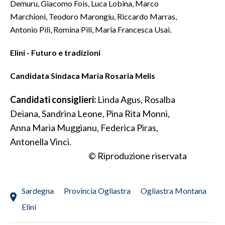
Demuru, Giacomo Fois, Luca Lobina, Marco
Marchioni, Teodoro Marongiu, Riccardo Marras,
SPETTACOLI
Antonio Pili, Romina Pili, Maria Francesca Usai.
GOSSIP
Elini - Futuro e tradizioni
SALUTE
Candidata Sindaca Maria Rosaria Melis
SARDEGNA TURISMO
Candidati consiglieri:
Linda Agus, Rosalba
Deiana, Sandrina Leone, Pina Rita Monni,
SARDI NEL MONDO
Anna Maria Muggianu, Federica Piras,
NOTIZIE
Antonella Vinci.
EVENTI
© Riproduzione riservata
#CARAUNIONE
Sardegna
Provincia Ogliastra
Ogliastra Montana
3 MINUTI CON
Elini
INSULARITÀ