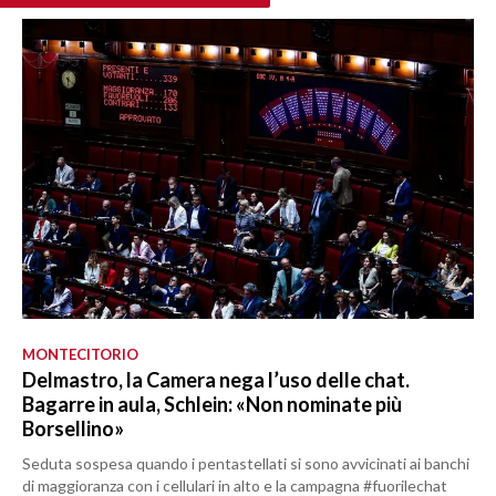
MONTECITORIO
Delmastro, la Camera nega l’uso delle chat.
Bagarre in aula, Schlein: «Non nominate più
Borsellino»
Seduta sospesa quando i pentastellati si sono avvicinati ai banchi
di maggioranza con i cellulari in alto e la campagna #fuorilechat