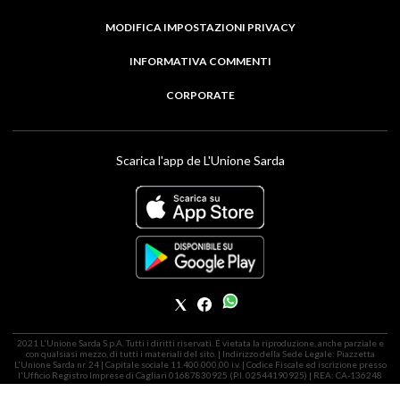
MODIFICA IMPOSTAZIONI PRIVACY
INFORMATIVA COMMENTI
CORPORATE
Scarica l'app de L'Unione Sarda
2021 L'Unione Sarda S.p.A. Tutti i diritti riservati. É vietata la riproduzione, anche parziale e
con qualsiasi mezzo, di tutti i materiali del sito. | Indirizzo della Sede Legale: Piazzetta
L'Unione Sarda nr. 24 | Capitale sociale 11.400.000,00 i.v. | Codice Fiscale ed iscrizione presso
l'Ufficio Registro Imprese di Cagliari 01687830925 (P.I. 02544190925) | REA: CA-136248