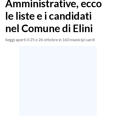
Amministrative, ecco
MEDIO CAMPIDANO
ORISTANO E PROVINCIA
le liste e i candidati
SASSARI E PROVINCIA
nel Comune di Elini
GALLURA
NUORO E PROVINCIA
Seggi aperti il 25 e 26 ottobre in 160 municipi sardi
OGLIASTRA
AGENDA
CRONACA
ITALIA
MONDO
POLITICA
ECONOMIA
SERVIZI ALLE IMPRESE