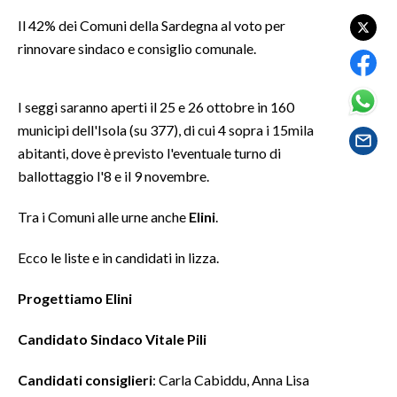
LAVORO
Il 42% dei Comuni della Sardegna al voto per
rinnovare sindaco e consiglio comunale.
BANDI
SPORT IN SARDEGNA
I seggi saranno aperti il 25 e 26 ottobre in 160
municipi dell'Isola (su 377), di cui 4 sopra i 15mila
SPORT
abitanti, dove è previsto l'eventuale turno di
RISULTATI E CLASSIFICHE
ballottaggio l'8 e il 9 novembre.
CALCIO
Tra i Comuni alle urne anche
Elini
.
CALCIO REGIONALE
BASKET
Ecco le liste e in candidati in lizza.
VOLLEY
MOTORI
Progettiamo Elini
TENNIS
Candidato Sindaco Vitale Pili
ALTRI SPORT
Candidati consiglieri
: Carla Cabiddu, Anna Lisa
CULTURA