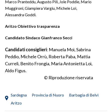
Marco Pranteddu, Augusto Pili, Jole Poddie, Mario
Muggironi, Giampiera Vargiu, Michele Loi,
SPETTACOLI
Alessandra Goddi.
GOSSIP
Aritzo Obiettivo trasparenza
SALUTE
Candidato Sindaco
Gianfranco Secci
SARDEGNA TURISMO
Candidati consiglieri
: Manuela Moi, Sabrina
Peddio, Michele Orrù, Roberta Paba, Mattia
SARDI NEL MONDO
Curreli, Benito Frongia, Maria Antonietta Loi,
NOTIZIE
Aldo Figus.
EVENTI
© Riproduzione riservata
#CARAUNIONE
Sardegna
Provincia di Nuoro
Barbagia di Belvì
3 MINUTI CON
Aritzo
INSULARITÀ