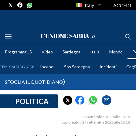
Italy
ACCEDI
METEO
ProgrammaUS
Video
Sardegna
Italia
Mondo
Po
COMUNI AL VOTO
Incendi
Sos Sardegna
Incidenti
Cagli
TEMI CALDI DI OGGI:
VIDEO
SFOGLIA IL QUOTIDIANO
FOTO
POLITICA
CRONACA SARDEGNA
CAGLIARI
27 settembre 2020 alle 18:18
PROVINCIA DI CAGLIARI
aggiornato il 27 settembre 2020 alle 18:18
SULCIS IGLESIENTE