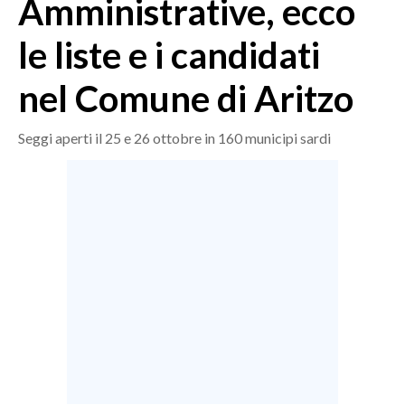
Amministrative, ecco
MEDIO CAMPIDANO
ORISTANO E PROVINCIA
le liste e i candidati
SASSARI E PROVINCIA
nel Comune di Aritzo
GALLURA
NUORO E PROVINCIA
Seggi aperti il 25 e 26 ottobre in 160 municipi sardi
OGLIASTRA
AGENDA
CRONACA
ITALIA
MONDO
POLITICA
ECONOMIA
SERVIZI ALLE IMPRESE