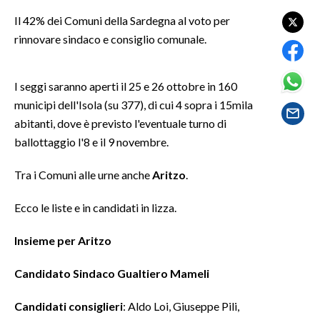
LAVORO
Il 42% dei Comuni della Sardegna al voto per
rinnovare sindaco e consiglio comunale.
BANDI
SPORT IN SARDEGNA
I seggi saranno aperti il 25 e 26 ottobre in 160
municipi dell'Isola (su 377), di cui 4 sopra i 15mila
SPORT
abitanti, dove è previsto l'eventuale turno di
RISULTATI E CLASSIFICHE
ballottaggio l'8 e il 9 novembre.
CALCIO
Tra i Comuni alle urne anche
Aritzo
.
CALCIO REGIONALE
BASKET
Ecco le liste e in candidati in lizza.
VOLLEY
MOTORI
Insieme per Aritzo
TENNIS
Candidato Sindaco
Gualtiero Mameli
ALTRI SPORT
Candidati consiglieri
: Aldo Loi, Giuseppe Pili,
CULTURA