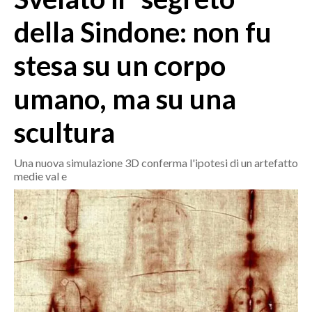
MEDIO CAMPIDANO
della Sindone: non fu
ORISTANO E PROVINCIA
SASSARI E PROVINCIA
stesa su un corpo
GALLURA
umano, ma su una
NUORO E PROVINCIA
OGLIASTRA
scultura
AGENDA
Una nuova simulazione 3D conferma l'ipotesi di un artefatto
CRONACA
medie val e
ITALIA
MONDO
POLITICA
ECONOMIA
SERVIZI ALLE IMPRESE