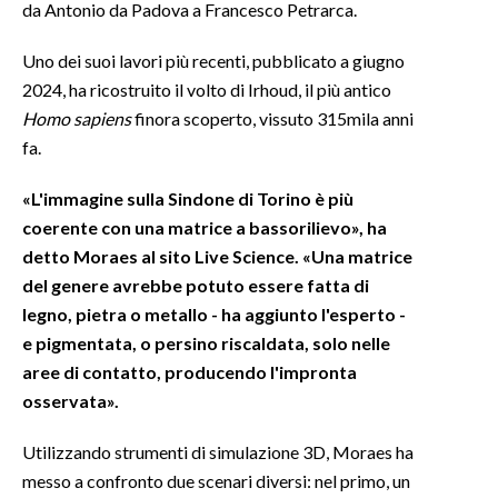
da Antonio da Padova a Francesco Petrarca.
INFO AZIENDE
Uno dei suoi lavori più recenti, pubblicato a giugno
ABBONATI
2024, ha ricostruito il volto di Irhoud, il più antico
Homo sapiens
finora scoperto, vissuto 315mila anni
ANNUNCI
fa.
NECROLOGI
PUBBLICITÀ
«L'immagine sulla Sindone di Torino è più
SPIAGGE
coerente con una matrice a bassorilievo», ha
STORE
detto Moraes al sito Live Science. «Una matrice
del genere avrebbe potuto essere fatta di
legno, pietra o metallo - ha aggiunto l'esperto -
e pigmentata, o persino riscaldata, solo nelle
aree di contatto, producendo l'impronta
osservata».
Utilizzando strumenti di simulazione 3D, Moraes ha
messo a confronto due scenari diversi: nel primo, un