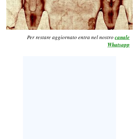
LAVORO
BANDI
SPORT IN SARDEGNA
Per restare aggiornato entra nel nostro
canale
Whatsapp
SPORT
RISULTATI E CLASSIFICHE
CALCIO
CALCIO REGIONALE
BASKET
VOLLEY
MOTORI
TENNIS
ALTRI SPORT
CULTURA