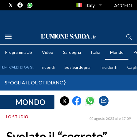
Italy
ACCEDI
METEO
ProgrammaUS
Video
Sardegna
Italia
Mondo
Po
COMUNI AL VOTO
Incendi
Sos Sardegna
Incidenti
Cagli
TEMI CALDI DI OGGI:
VIDEO
SFOGLIA IL QUOTIDIANO
FOTO
MONDO
CRONACA SARDEGNA
CAGLIARI
LO STUDIO
02 agosto 2025 alle 17:09
PROVINCIA DI CAGLIARI
SULCIS IGLESIENTE
Svelato il “segreto”