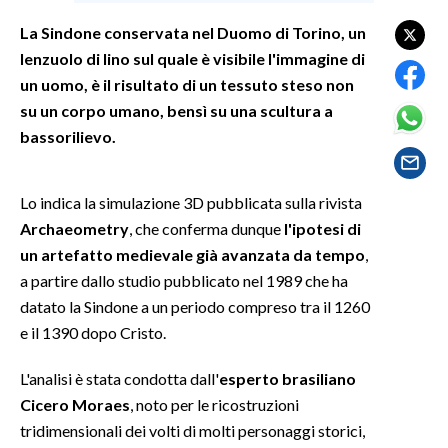
La Sindone conservata nel Duomo di Torino, un
SPETTACOLI
lenzuolo di lino sul quale è visibile l'immagine di
un uomo, è il risultato di un tessuto steso non
GOSSIP
su un corpo umano, bensì su una scultura a
bassorilievo.
SALUTE
SARDEGNA TURISMO
Lo indica la simulazione 3D pubblicata sulla rivista
Archaeometry
, che conferma dunque
l'ipotesi di
SARDI NEL MONDO
un artefatto medievale già avanzata da tempo
,
NOTIZIE
a partire dallo studio pubblicato nel 1989 che ha
EVENTI
datato la Sindone a un periodo compreso tra il 1260
e il 1390 dopo Cristo.
#CARAUNIONE
L'analisi è stata condotta dall'
esperto brasiliano
3 MINUTI CON
Cicero Moraes
, noto per le ricostruzioni
tridimensionali dei volti di molti personaggi storici,
INSULARITÀ