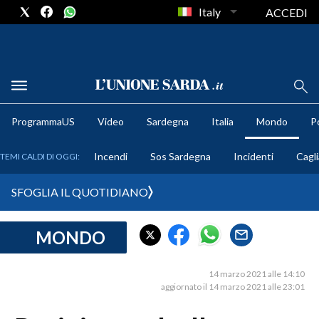
Italy
ACCEDI
METEO
ProgrammaUS
Video
Sardegna
Italia
Mondo
Po
COMUNI AL VOTO
Incendi
Sos Sardegna
Incidenti
Cagli
TEMI CALDI DI OGGI:
VIDEO
SFOGLIA IL QUOTIDIANO
FOTO
MONDO
CRONACA SARDEGNA
CAGLIARI
14 marzo 2021 alle 14:10
PROVINCIA DI CAGLIARI
aggiornato il 14 marzo 2021 alle 23:01
SULCIS IGLESIENTE