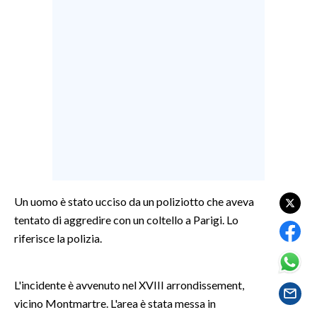
LAVORO
BANDI
SPORT IN SARDEGNA
SPORT
RISULTATI E CLASSIFICHE
CALCIO
CALCIO REGIONALE
BASKET
Un uomo è stato ucciso da un poliziotto che aveva
VOLLEY
tentato di aggredire con un coltello a Parigi. Lo
riferisce la polizia.
MOTORI
TENNIS
ALTRI SPORT
L'incidente è avvenuto nel XVIII arrondissement,
vicino Montmartre. L'area è stata messa in
CULTURA