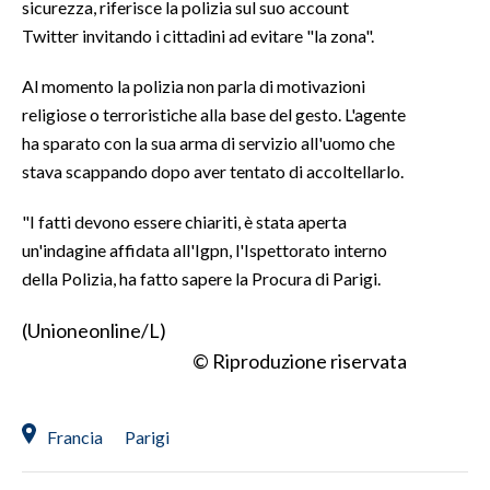
sicurezza, riferisce la polizia sul suo account
Twitter invitando i cittadini ad evitare "la zona".
SPETTACOLI
Al momento la polizia non parla di motivazioni
GOSSIP
religiose o terroristiche alla base del gesto. L'agente
ha sparato con la sua arma di servizio all'uomo che
SALUTE
stava scappando dopo aver tentato di accoltellarlo.
SARDEGNA TURISMO
"I fatti devono essere chiariti, è stata aperta
un'indagine affidata all'Igpn, l'Ispettorato interno
SARDI NEL MONDO
della Polizia, ha fatto sapere la Procura di Parigi.
NOTIZIE
EVENTI
(Unioneonline/L)
© Riproduzione riservata
#CARAUNIONE
3 MINUTI CON
Francia
Parigi
INSULARITÀ