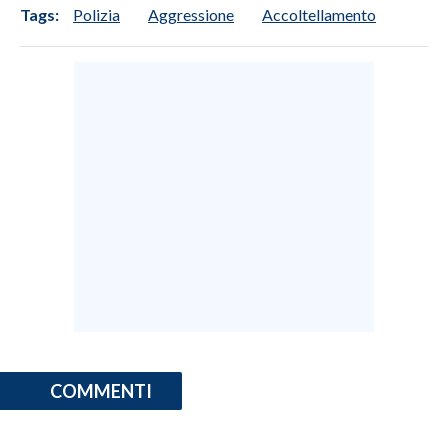
Tags:
Polizia
Aggressione
Accoltellamento
INFO AZIENDE
ABBONATI
ANNUNCI
NECROLOGI
PUBBLICITÀ
SPIAGGE
STORE
COMMENTI