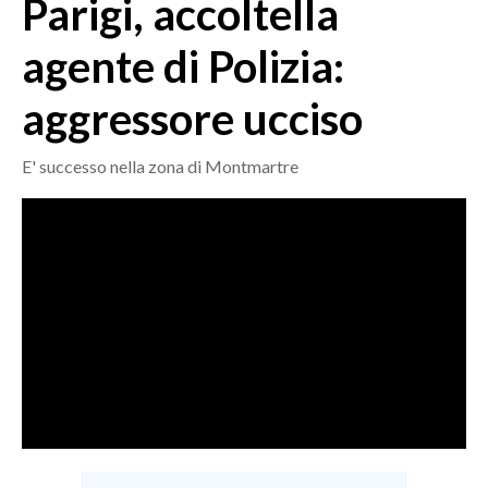
Parigi, accoltella
MEDIO CAMPIDANO
ORISTANO E PROVINCIA
agente di Polizia:
SASSARI E PROVINCIA
aggressore ucciso
GALLURA
NUORO E PROVINCIA
E' successo nella zona di Montmartre
OGLIASTRA
AGENDA
CRONACA
ITALIA
MONDO
POLITICA
ECONOMIA
SERVIZI ALLE IMPRESE