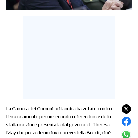
LAVORO
BANDI
SPORT IN SARDEGNA
SPORT
RISULTATI E CLASSIFICHE
CALCIO
CALCIO REGIONALE
BASKET
VOLLEY
MOTORI
La Camera dei Comuni britannica ha votato contro
TENNIS
l'emendamento per un secondo referendum e detto
ALTRI SPORT
sì alla mozione presentata dal governo di Theresa
May che prevede un rinvio breve della Brexit, cioè
CULTURA