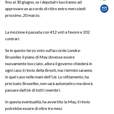
fino al 30 giugno, se i deputati riusciranno ad
approvare un accordo di ritiro entro mercoledì
SPETTACOLI
prossimo, 20 marzo.
GOSSIP
La mozione è passata con 412 voti a favore e 202
SALUTE
contrari.
SARDEGNA TURISMO
Se in questo terzo voto sull'accordo Londra-
Bruxelles il piano di May dovesse essere
SARDI NEL MONDO
nuovamente bocciato, allora il governo chiederà in
NOTIZIE
ogni caso il rinvio della Brexit, ma i termini saranno
EVENTI
in quel caso nelle mani dell'Ue. Lo slittamento, ha
precisato Bruxelles, non sarà automatico ma dovrà
#CARAUNIONE
passare dall'ok di tutti i membri.
3 MINUTI CON
In questa eventualità, ha avvertito la May, il rinvio
potrebbe essere di oltre tre mesi.
INSULARITÀ