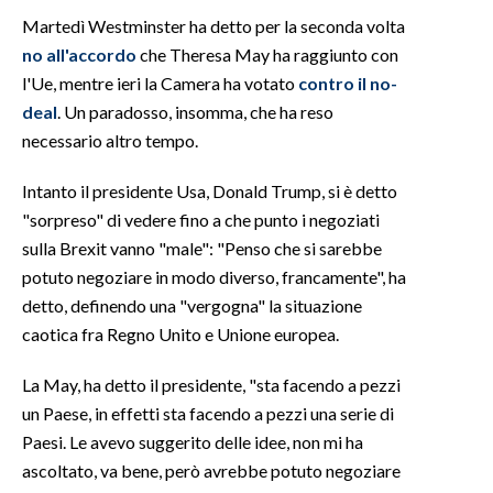
Martedì Westminster ha detto per la seconda volta
INFO AZIENDE
no all'accordo
che Theresa May ha raggiunto con
ABBONATI
l'Ue, mentre ieri la Camera ha votato
contro il no-
deal
. Un paradosso, insomma, che ha reso
ANNUNCI
necessario altro tempo.
NECROLOGI
PUBBLICITÀ
Intanto il presidente Usa, Donald Trump, si è detto
SPIAGGE
"sorpreso" di vedere fino a che punto i negoziati
sulla Brexit vanno "male": "Penso che si sarebbe
STORE
potuto negoziare in modo diverso, francamente", ha
detto, definendo una "vergogna" la situazione
caotica fra Regno Unito e Unione europea.
La May, ha detto il presidente, "sta facendo a pezzi
un Paese, in effetti sta facendo a pezzi una serie di
Paesi. Le avevo suggerito delle idee, non mi ha
ascoltato, va bene, però avrebbe potuto negoziare