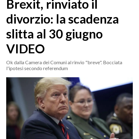
Brexit, rinviato il
MEDIO CAMPIDANO
ORISTANO E PROVINCIA
divorzio: la scadenza
SASSARI E PROVINCIA
slitta al 30 giugno
GALLURA
NUORO E PROVINCIA
VIDEO
OGLIASTRA
AGENDA
Ok dalla Camera dei Comuni al rinvio "breve". Bocciata
l'ipotesi secondo referendum
CRONACA
ITALIA
MONDO
POLITICA
ECONOMIA
SERVIZI ALLE IMPRESE