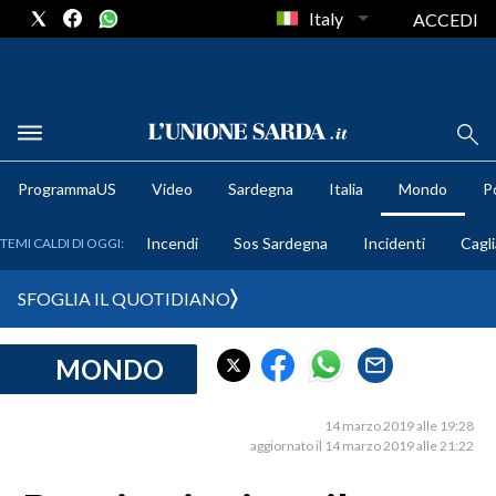
Italy
ACCEDI
METEO
ProgrammaUS
Video
Sardegna
Italia
Mondo
Po
COMUNI AL VOTO
Incendi
Sos Sardegna
Incidenti
Cagli
TEMI CALDI DI OGGI:
VIDEO
SFOGLIA IL QUOTIDIANO
FOTO
MONDO
CRONACA SARDEGNA
CAGLIARI
14 marzo 2019 alle 19:28
PROVINCIA DI CAGLIARI
aggiornato il 14 marzo 2019 alle 21:22
SULCIS IGLESIENTE