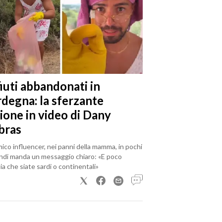
iuti abbandonati in
rdegna: la sferzante
ione in video di Dany
bras
mico influencer, nei panni della mamma, in pochi
ndi manda un messaggio chiaro: «E poco
a che siate sardi o continentali»