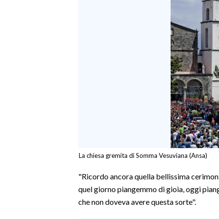
SPETTACOLI
GOSSIP
SALUTE
SARDEGNA TURISMO
SARDI NEL MONDO
NOTIZIE
EVENTI
La chiesa gremita di Somma Vesuviana (Ansa)
#CARAUNIONE
"Ricordo ancora quella bellissima cerimoni
quel giorno piangemmo di gioia, oggi pian
3 MINUTI CON
che non doveva avere questa sorte".
INSULARITÀ