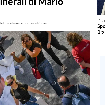
nerali di Mario
L’U
 del carabiniere ucciso a Roma
Spo
1,5