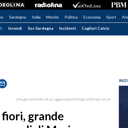
eo
Sardegna
Italia
Mondo
Politica
Economia
Sport
An
I:
Incendi
Sos Sardegna
Incidenti
Cagliari Calcio
INIZ
29 luglio 2019 alle 14:10
aggiornato il 29 luglio 2019 alle 16:39
 fiori, grande