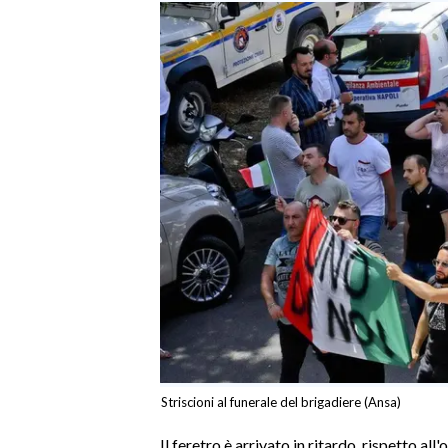
INFO AZIENDE
ABBONATI
ANNUNCI
NECROLOGI
PUBBLICITÀ
SPIAGGE
STORE
Striscioni al funerale del brigadiere (Ansa)
Il feretro è arrivato in ritardo, rispetto all