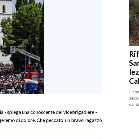
Rif
Sa
lez
Ca
Il co
seco
cambi
a - spiega una conoscente del vicebrigadiere -
geremo di dolore. Che peccato, un bravo ragazzo