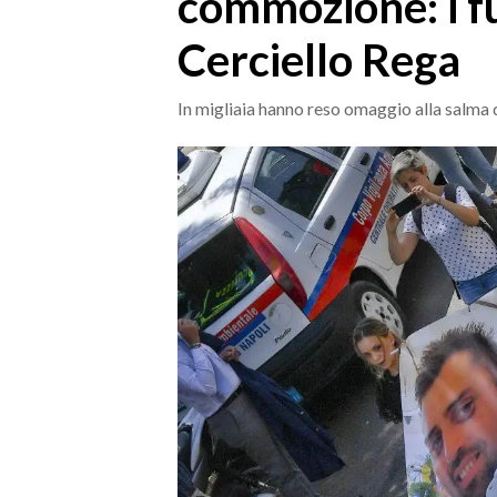
commozione: i fu
MEDIO CAMPIDANO
Cerciello Rega
ORISTANO E PROVINCIA
SASSARI E PROVINCIA
In migliaia hanno reso omaggio alla salma
GALLURA
NUORO E PROVINCIA
OGLIASTRA
AGENDA
CRONACA
ITALIA
MONDO
POLITICA
ECONOMIA
SERVIZI ALLE IMPRESE