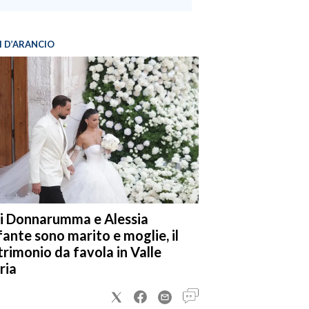
I D’ARANCIO
i Donnarumma e Alessia
fante sono marito e moglie, il
rimonio da favola in Valle
ria