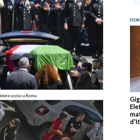
FIOR
abiniere ucciso a Roma
Gig
Ele
mat
d’It