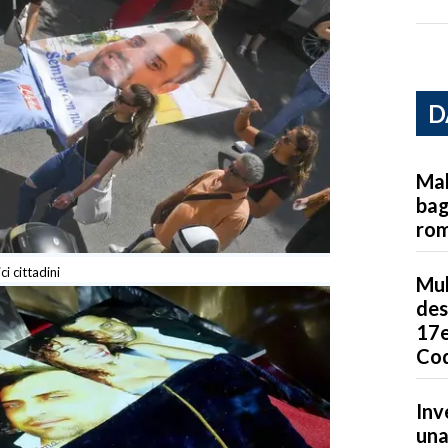
D
Mal
bag
ro
ci cittadini
Mul
des
17e
Cod
Inv
una