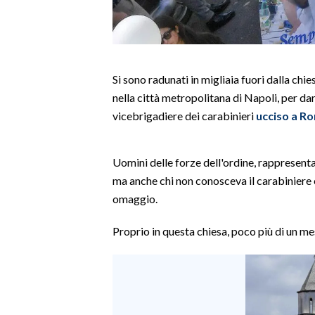
LAVORO
BANDI
SPORT IN SARDEGNA
Si sono radunati in migliaia fuori dalla c
nella città metropolitana di Napoli, per dar
SPORT
vicebrigadiere dei carabinieri
ucciso a R
RISULTATI E CLASSIFICHE
CALCIO
Uomini delle forze dell'ordine, rappresenta
CALCIO REGIONALE
ma anche chi non conosceva il carabiniere 
BASKET
omaggio.
VOLLEY
Proprio in questa chiesa, poco più di un me
MOTORI
TENNIS
ALTRI SPORT
CULTURA