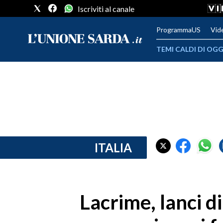
Iscriviti al canale
ProgrammaUS
Vid
TEMI CALDI DI OGG
METEO
COMUNI AL VOTO
VIDEO
FOTO
ITALIA
CRONACA SARDEGNA
CAGLIARI
Lacrime, lanci di
PROVINCIA DI CAGLIARI
SULCIS IGLESIENTE