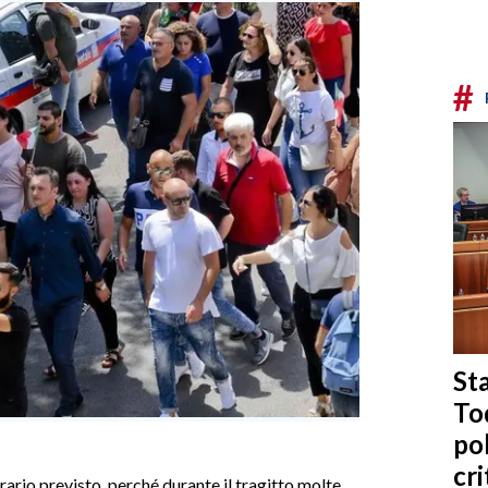
#
Sta
To
po
cri
'orario previsto, perché durante il tragitto molte