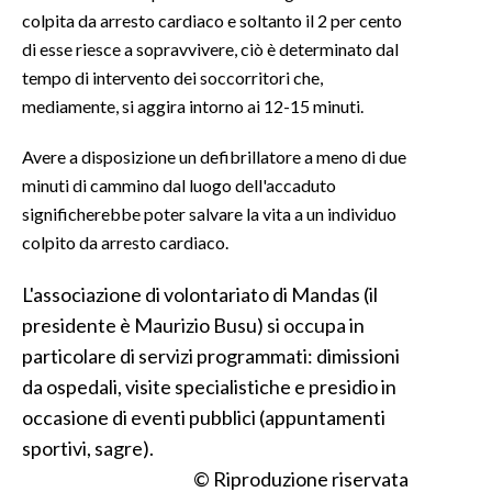
colpita da arresto cardiaco e soltanto il 2 per cento
INFO AZIENDE
di esse riesce a sopravvivere, ciò è determinato dal
tempo di intervento dei soccorritori che,
ABBONATI
mediamente, si aggira intorno ai 12-15 minuti.
ANNUNCI
NECROLOGI
Avere a disposizione un defibrillatore a meno di due
PUBBLICITÀ
minuti di cammino dal luogo dell'accaduto
significherebbe poter salvare la vita a un individuo
SPIAGGE
colpito da arresto cardiaco.
STORE
L'associazione di volontariato di Mandas (il
presidente è Maurizio Busu) si occupa in
particolare di servizi programmati: dimissioni
da ospedali, visite specialistiche e presidio in
occasione di eventi pubblici (appuntamenti
sportivi, sagre).
© Riproduzione riservata