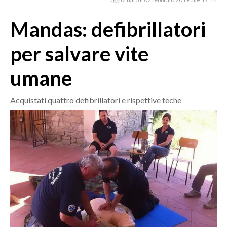
MEDIO CAMPIDANO
ORISTANO E PROVINCIA
Mandas: defibrillatori
SASSARI E PROVINCIA
per salvare vite
GALLURA
NUORO E PROVINCIA
umane
OGLIASTRA
AGENDA
Acquistati quattro defibrillatori e rispettive teche
CRONACA
ITALIA
MONDO
POLITICA
ECONOMIA
SERVIZI ALLE IMPRESE