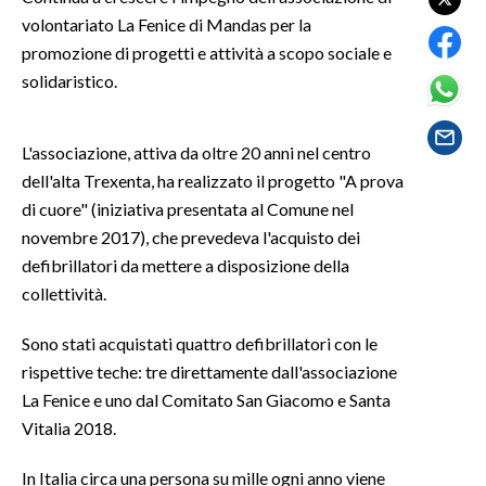
volontariato La Fenice di Mandas per la
SPETTACOLI
promozione di progetti e attività a scopo sociale e
solidaristico.
GOSSIP
L'associazione, attiva da oltre 20 anni nel centro
SALUTE
dell'alta Trexenta, ha realizzato il progetto "A prova
SARDEGNA TURISMO
di cuore" (iniziativa presentata al Comune nel
novembre 2017), che prevedeva l'acquisto dei
SARDI NEL MONDO
defibrillatori da mettere a disposizione della
NOTIZIE
collettività.
EVENTI
Sono stati acquistati quattro defibrillatori con le
rispettive teche: tre direttamente dall'associazione
#CARAUNIONE
La Fenice e uno dal Comitato San Giacomo e Santa
Vitalia 2018.
3 MINUTI CON
In Italia circa una persona su mille ogni anno viene
INSULARITÀ