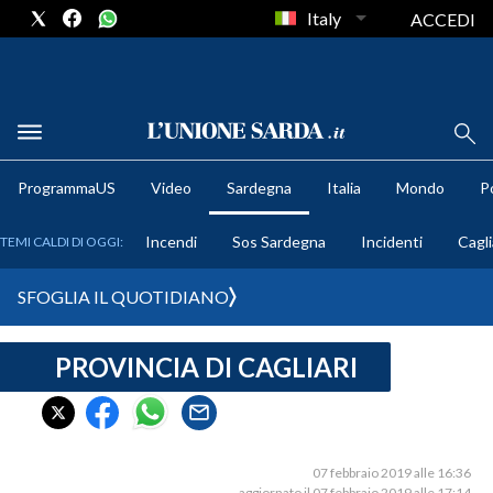
Italy
ACCEDI
METEO
ProgrammaUS
Video
Sardegna
Italia
Mondo
Po
COMUNI AL VOTO
Incendi
Sos Sardegna
Incidenti
Cagli
TEMI CALDI DI OGGI:
VIDEO
SFOGLIA IL QUOTIDIANO
FOTO
PROVINCIA DI CAGLIARI
CRONACA SARDEGNA
CAGLIARI
PROVINCIA DI CAGLIARI
SULCIS IGLESIENTE
07 febbraio 2019 alle 16:36
aggiornato il 07 febbraio 2019 alle 17:14