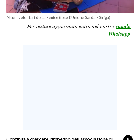
LAVORO
Alcuni volontari de La Fenice (foto L'Unione Sarda - Sirigu)
BANDI
Per restare aggiornato entra nel nostro
canale
Whatsapp
SPORT IN SARDEGNA
SPORT
RISULTATI E CLASSIFICHE
CALCIO
CALCIO REGIONALE
BASKET
VOLLEY
MOTORI
TENNIS
ALTRI SPORT
Continua a crescere l'impegno dell'associazione di
CULTURA