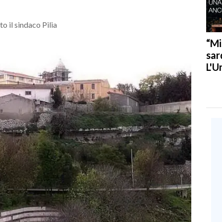
o il sindaco Pilia
“Mi
sar
L'U