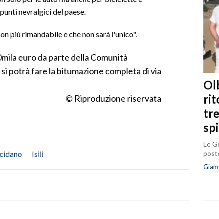
 punti nevralgici del paese.
non più rimandabile e che non sarà l'unico".
40mila euro da parte della Comunità
i potrà fare la bitumazione completa di via
Olb
ri
© Riproduzione riservata
tr
sp
Le Gu
posto
cidano
Isili
Giam