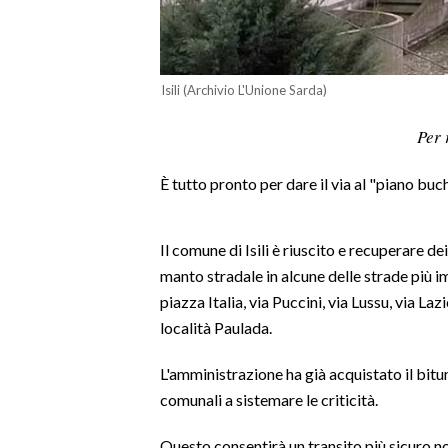
LAVORO
BANDI
Isili (Archivio L'Unione Sarda)
SPORT IN SARDEGNA
Per 
SPORT
È tutto pronto per dare il via al "piano buch
RISULTATI E CLASSIFICHE
CALCIO
CALCIO REGIONALE
Il comune di Isili è riuscito e recuperare dei
manto stradale in alcune delle strade più i
BASKET
piazza Italia, via Puccini, via Lussu, via Laz
VOLLEY
località Paulada.
MOTORI
TENNIS
L'amministrazione ha già acquistato il bitu
ALTRI SPORT
comunali a sistemare le criticità.
CULTURA
Questo consentirà un transito più sicuro no