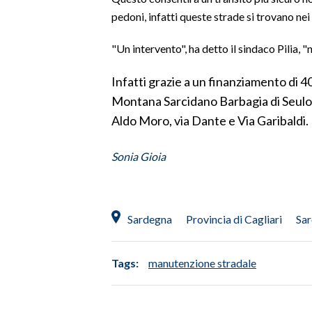
pedoni, infatti queste strade si trovano nei
SPETTACOLI
"Un intervento", ha detto il sindaco Pilia, "
GOSSIP
Infatti grazie a un finanziamento di 
SALUTE
Montana Sarcidano Barbagia di Seulo s
Aldo Moro, via Dante e Via Garibaldi.
SARDEGNA TURISMO
Sonia Gioia
SARDI NEL MONDO
NOTIZIE
EVENTI
Sardegna
Provincia di Cagliari
Sar
#CARAUNIONE
Tags:
manutenzione stradale
3 MINUTI CON
INSULARITÀ