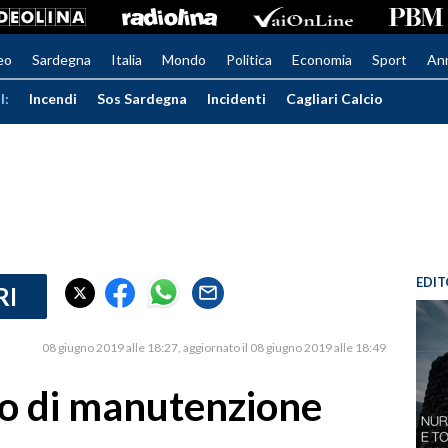
eo
Sardegna
Italia
Mondo
Politica
Economia
Sport
An
I:
Incendi
Sos Sardegna
Incidenti
Cagliari Calcio
EDIT
RI
08 giugno 2019 alle 18:27
aggiornato il 08 giugno 2019 alle 18:49
piano di manutenzione