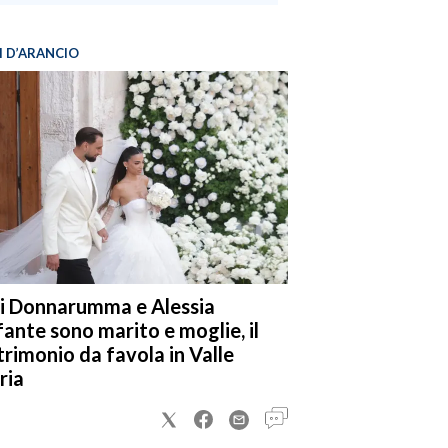
I D’ARANCIO
i Donnarumma e Alessia
fante sono marito e moglie, il
rimonio da favola in Valle
ria