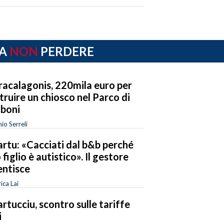
A
NON
PERDERE
acalagonis, 220mila euro per
truire un chiosco nel Parco di
boni
io Serreli
rtu: «Cacciati dal b&b perché
 figlio è autistico». Il gestore
ntisce
ica Lai
rtucciu, scontro sulle tariffe
i