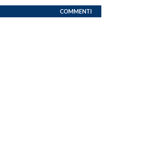
COMMENTI
INFO AZIENDE
ABBONATI
ANNUNCI
NECROLOGI
PUBBLICITÀ
SPIAGGE
STORE