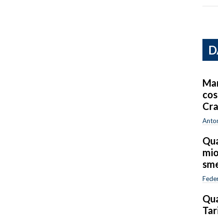
D
Mar
cos
Cra
Anton
Qua
mio
sme
Feder
Qua
Tar