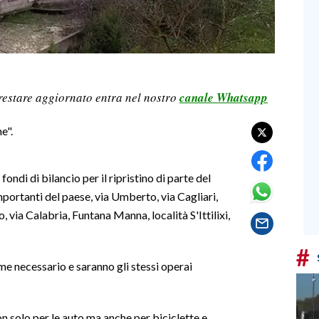
restare aggiornato entra nel nostro
canale Whatsapp
e".
 fondi di bilancio per il ripristino di parte del
mportanti del paese, via Umberto, via Cagliari,
io, via Calabria, Funtana Manna, località S'Ittilixi,
#
me necessario e saranno gli stessi operai
n solo per le auto ma anche per biciclette e