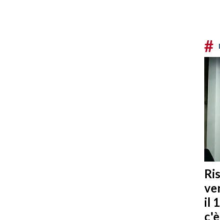
#
Ris
ven
il 
c'