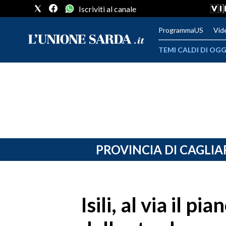
Iscriviti al canale
ProgrammaUS
Vid
TEMI CALDI DI OGG
METEO
COMUNI AL VOTO
VIDEO
FOTO
PROVINCIA DI CAGLIA
CRONACA SARDEGNA
CAGLIARI
Isili, al via il 
PROVINCIA DI CAGLIARI
SULCIS IGLESIENTE