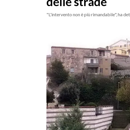
delle strade
MEDIO CAMPIDANO
ORISTANO E PROVINCIA
"L'intervento non è più rimandabile", ha dett
SASSARI E PROVINCIA
GALLURA
NUORO E PROVINCIA
OGLIASTRA
AGENDA
CRONACA
ITALIA
MONDO
POLITICA
ECONOMIA
SERVIZI ALLE IMPRESE