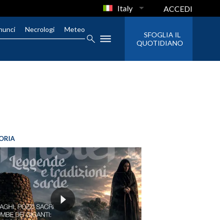
Italy
ACCEDI
nunci
Necrologi
Meteo
SFOGLIA IL
QUOTIDIANO
ORIA