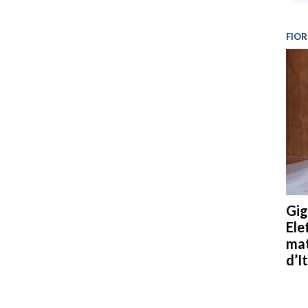
FIOR
Gig
Ele
mat
d’It