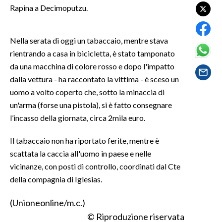
Rapina a Decimoputzu.
SPETTACOLI
Nella serata di oggi un tabaccaio, mentre stava
GOSSIP
rientrando a casa in bicicletta, è stato tamponato
da una macchina di colore rosso e dopo l'impatto
SALUTE
dalla vettura - ha raccontato la vittima - è sceso un
uomo a volto coperto che, sotto la minaccia di
SARDEGNA TURISMO
un'arma (forse una pistola), si è fatto consegnare
SARDI NEL MONDO
l’incasso della giornata, circa 2mila euro.
NOTIZIE
Il tabaccaio non ha riportato ferite, mentre è
EVENTI
scattata la caccia all'uomo in paese e nelle
vicinanze, con posti di controllo, coordinati dal Cte
#CARAUNIONE
della compagnia di Iglesias.
3 MINUTI CON
(Unioneonline/m.c.)
© Riproduzione riservata
INSULARITÀ