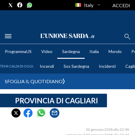
Italy
ACCEDI
METEO
ProgrammaUS
Video
Sardegna
Italia
Mondo
Po
COMUNI AL VOTO
Incendi
Sos Sardegna
Incidenti
Cagli
TEMI CALDI DI OGGI:
VIDEO
SFOGLIA IL QUOTIDIANO
FOTO
PROVINCIA DI CAGLIARI
CRONACA SARDEGNA
CAGLIARI
PROVINCIA DI CAGLIARI
SULCIS IGLESIENTE
02 gennaio 2018 alle 22:40
aggiornato il 02 gennaio 2018 alle 22:47