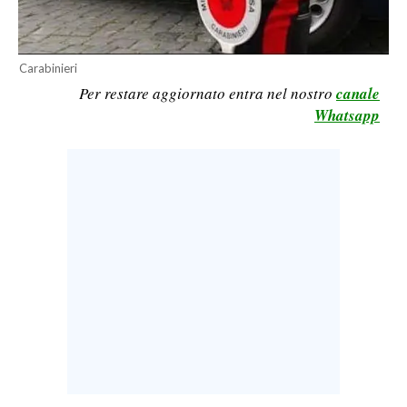
LAVORO
BANDI
Carabinieri
Per restare aggiornato entra nel nostro
canale
SPORT IN SARDEGNA
Whatsapp
SPORT
RISULTATI E CLASSIFICHE
CALCIO
CALCIO REGIONALE
BASKET
VOLLEY
MOTORI
TENNIS
ALTRI SPORT
CULTURA