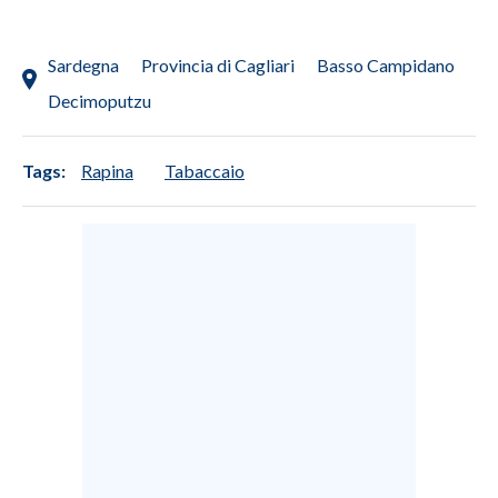
INFO AZIENDE
Sardegna
Provincia di Cagliari
Basso Campidano
ABBONATI
Decimoputzu
ANNUNCI
NECROLOGI
Tags:
Rapina
Tabaccaio
PUBBLICITÀ
SPIAGGE
STORE