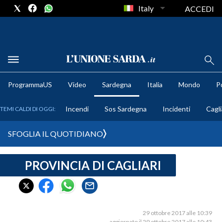
Italy
ACCEDI
METEO
ProgrammaUS
Video
Sardegna
Italia
Mondo
Po
COMUNI AL VOTO
Incendi
Sos Sardegna
Incidenti
Cagli
TEMI CALDI DI OGGI:
VIDEO
SFOGLIA IL QUOTIDIANO
FOTO
PROVINCIA DI CAGLIARI
CRONACA SARDEGNA
CAGLIARI
PROVINCIA DI CAGLIARI
SULCIS IGLESIENTE
29 ottobre 2017 alle 10:39
aggiornato il 29 ottobre 2017 alle 10:43