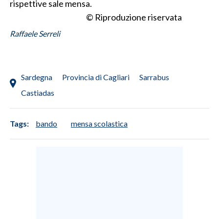
rispettive sale mensa.
© Riproduzione riservata
INFO AZIENDE
Raffaele Serreli
ABBONATI
ANNUNCI
NECROLOGI
Sardegna
Provincia di Cagliari
Sarrabus
PUBBLICITÀ
Castiadas
SPIAGGE
STORE
Tags:
bando
mensa scolastica