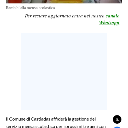
Bambini alla mensa scolastica
LAVORO
Per restare aggiornato entra nel nostro
canale
BANDI
Whatsapp
SPORT IN SARDEGNA
SPORT
RISULTATI E CLASSIFICHE
CALCIO
CALCIO REGIONALE
BASKET
VOLLEY
MOTORI
TENNIS
ALTRI SPORT
Il Comune di Castiadas affiderà la gestione del
servizio mensa scolastica per i prossimi tre anni con
CULTURA