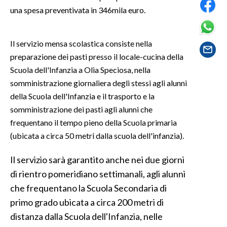
una spesa preventivata in 346mila euro.
SPETTACOLI
Il servizio mensa scolastica consiste nella
GOSSIP
preparazione dei pasti presso il locale-cucina della
Scuola dell'Infanzia a Olia Speciosa, nella
SALUTE
somministrazione giornaliera degli stessi agli alunni
SARDEGNA TURISMO
della Scuola dell'Infanzia e il trasporto e la
somministrazione dei pasti agli alunni che
SARDI NEL MONDO
frequentano il tempo pieno della Scuola primaria
(ubicata a circa 50 metri dalla scuola dell'infanzia).
NOTIZIE
EVENTI
Il servizio sarà garantito anche nei due giorni
di rientro pomeridiano settimanali, agli alunni
#CARAUNIONE
che frequentano la Scuola Secondaria di
3 MINUTI CON
primo grado ubicata a circa 200 metri di
distanza dalla Scuola dell'Infanzia, nelle
INSULARITÀ