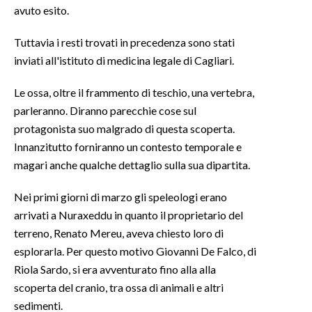
avuto esito.
INFO AZIENDE
Tuttavia i resti trovati in precedenza sono stati
ABBONATI
inviati all'istituto di medicina legale di Cagliari.
ANNUNCI
Le ossa, oltre il frammento di teschio, una vertebra,
NECROLOGI
parleranno. Diranno parecchie cose sul
PUBBLICITÀ
protagonista suo malgrado di questa scoperta.
SPIAGGE
Innanzitutto forniranno un contesto temporale e
STORE
magari anche qualche dettaglio sulla sua dipartita.
Nei primi giorni di marzo gli speleologi erano
arrivati a Nuraxeddu in quanto il proprietario del
terreno, Renato Mereu, aveva chiesto loro di
esplorarla. Per questo motivo Giovanni De Falco, di
Riola Sardo, si era avventurato fino alla alla
scoperta del cranio, tra ossa di animali e altri
sedimenti.