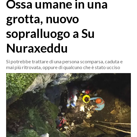
Ossa umane in una
MEDIO CAMPIDANO
ORISTANO E PROVINCIA
grotta, nuovo
SASSARI E PROVINCIA
sopralluogo a Su
GALLURA
NUORO E PROVINCIA
Nuraxeddu
OGLIASTRA
AGENDA
Si potrebbe trattare di una persona scomparsa, caduta e
mai più ritrovata, oppure di qualcuno che è stato ucciso
CRONACA
ITALIA
MONDO
POLITICA
ECONOMIA
SERVIZI ALLE IMPRESE