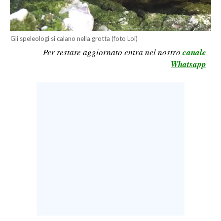
LAVORO
BANDI
Gli speleologi si calano nella grotta (foto Loi)
Per restare aggiornato entra nel nostro
canale
SPORT IN SARDEGNA
Whatsapp
SPORT
RISULTATI E CLASSIFICHE
CALCIO
CALCIO REGIONALE
BASKET
VOLLEY
MOTORI
TENNIS
ALTRI SPORT
CULTURA