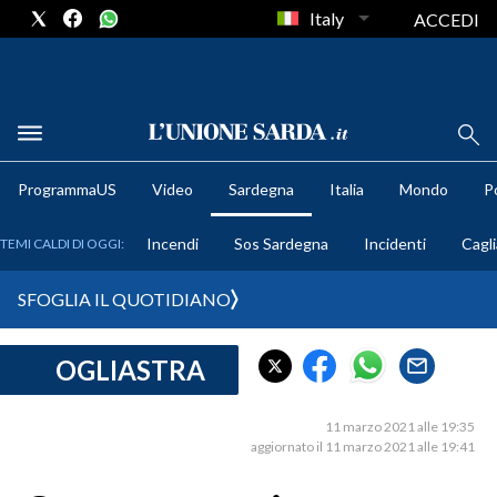
Italy
ACCEDI
METEO
ProgrammaUS
Video
Sardegna
Italia
Mondo
Po
COMUNI AL VOTO
Incendi
Sos Sardegna
Incidenti
Cagli
TEMI CALDI DI OGGI:
VIDEO
SFOGLIA IL QUOTIDIANO
FOTO
OGLIASTRA
CRONACA SARDEGNA
CAGLIARI
11 marzo 2021 alle 19:35
PROVINCIA DI CAGLIARI
aggiornato il 11 marzo 2021 alle 19:41
SULCIS IGLESIENTE