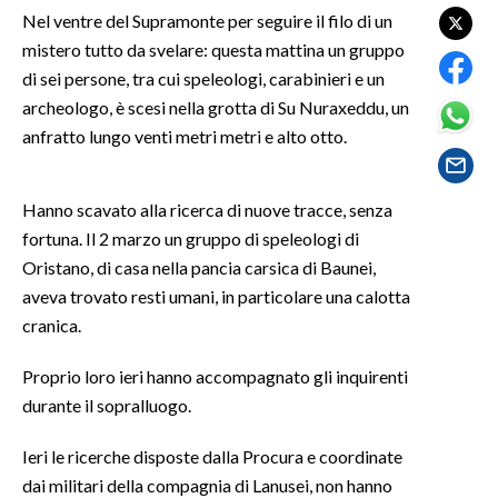
Nel ventre del Supramonte per seguire il filo di un
mistero tutto da svelare: questa mattina un gruppo
SPETTACOLI
di sei persone, tra cui speleologi, carabinieri e un
GOSSIP
archeologo, è scesi nella grotta di Su Nuraxeddu, un
anfratto lungo venti metri metri e alto otto.
SALUTE
Hanno scavato alla ricerca di nuove tracce, senza
SARDEGNA TURISMO
fortuna. Il 2 marzo un gruppo di speleologi di
SARDI NEL MONDO
Oristano, di casa nella pancia carsica di Baunei,
aveva trovato resti umani, in particolare una calotta
NOTIZIE
cranica.
EVENTI
Proprio loro ieri hanno accompagnato gli inquirenti
#CARAUNIONE
durante il sopralluogo.
3 MINUTI CON
Ieri le ricerche disposte dalla Procura e coordinate
dai militari della compagnia di Lanusei, non hanno
INSULARITÀ