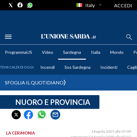
Italy
ACCEDI
METEO
ProgrammaUS
Video
Sardegna
Italia
Mondo
Po
COMUNI AL VOTO
Incendi
Sos Sardegna
Incidenti
Cagli
TEMI CALDI DI OGGI:
VIDEO
SFOGLIA IL QUOTIDIANO
FOTO
NUORO E PROVINCIA
CRONACA SARDEGNA
CAGLIARI
PROVINCIA DI CAGLIARI
SULCIS IGLESIENTE
14 aprile 2025 alle 07:09
LA CERIMONIA
aggiornato il 14 aprile 2025 alle 07:12