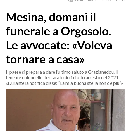
MEDIO CAMPIDANO
ORISTANO E PROVINCIA
Mesina, domani il
SASSARI E PROVINCIA
funerale a Orgosolo.
GALLURA
NUORO E PROVINCIA
Le avvocate: «Voleva
OGLIASTRA
tornare a casa»
AGENDA
CRONACA
Il paese si prepara a dare l’ultimo saluto a Grazianeddu. Il
tenente colonnello dei carabinieri che lo arrestò nel 2021:
ITALIA
«Durante la notifica disse: “La mia buona stella non c’è più”»
MONDO
POLITICA
ECONOMIA
SERVIZI ALLE IMPRESE