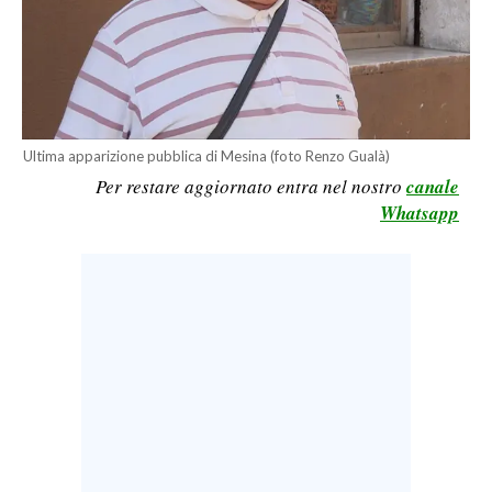
LAVORO
BANDI
SPORT IN SARDEGNA
Ultima apparizione pubblica di Mesina (foto Renzo Gualà)
SPORT
Per restare aggiornato entra nel nostro
canale
RISULTATI E CLASSIFICHE
Whatsapp
CALCIO
CALCIO REGIONALE
BASKET
VOLLEY
MOTORI
TENNIS
ALTRI SPORT
CULTURA