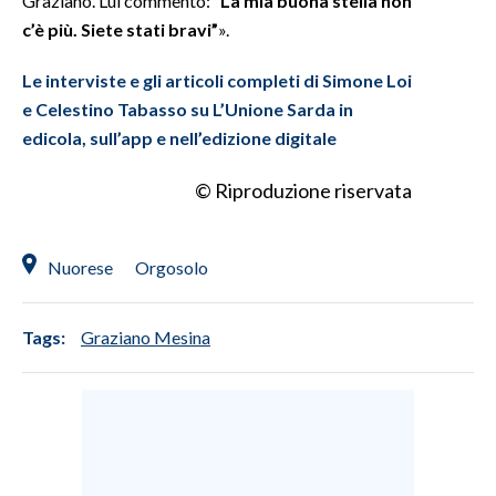
Graziano. Lui commentò:
“La mia buona stella non
c’è più. Siete stati bravi”
».
INFO AZIENDE
Le interviste e gli articoli completi di Simone Loi
ABBONATI
e Celestino Tabasso su L’Unione Sarda in
ANNUNCI
edicola, sull’app e nell’edizione digitale
NECROLOGI
PUBBLICITÀ
© Riproduzione riservata
SPIAGGE
STORE
Nuorese
Orgosolo
Tags:
Graziano Mesina