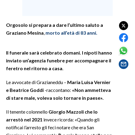
SPETTACOLI
Orgosolo si prepara a dare l’ultimo saluto a
GOSSIP
Graziano Mesina
,
morto all’età di 83 anni.
SALUTE
Il funerale sarà celebrato domani. I nipoti hanno
SARDEGNA TURISMO
inviato un’agenzia funebre per accompagnare il
feretro nel ritorno a casa
.
SARDI NEL MONDO
NOTIZIE
Le avvocate di Grazianeddu –
Maria Luisa Vernier
e Beatrice Goddi
-raccontano:
«Non ammetteva
EVENTI
di stare male, voleva solo tornare in paese».
#CARAUNIONE
Il tenente colonnello
Giorgio Mazzoli
che lo
3 MINUTI CON
arrestò nel 2021
invece ricorda: «Quando gli
notificai l’arresto gli feci notare che era San
INSULARITÀ