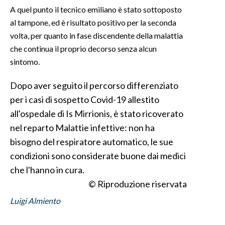
A quel punto il tecnico emiliano è stato sottoposto
INFO AZIENDE
al tampone, ed è risultato positivo per la seconda
volta, per quanto in fase discendente della malattia
ABBONATI
che continua il proprio decorso senza alcun
ANNUNCI
sintomo.
NECROLOGI
PUBBLICITÀ
Dopo aver seguito il percorso differenziato
per i casi di sospetto Covid-19 allestito
SPIAGGE
all'ospedale di Is Mirrionis, è stato ricoverato
STORE
nel reparto Malattie infettive: non ha
bisogno del respiratore automatico, le sue
condizioni sono considerate buone dai medici
che l'hanno in cura.
© Riproduzione riservata
Luigi Almiento