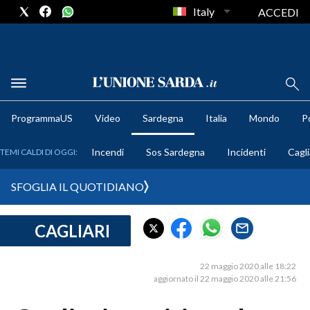
Italy
ACCEDI
METEO
ProgrammaUS
Video
Sardegna
Italia
Mondo
Po
COMUNI AL VOTO
Incendi
Sos Sardegna
Incidenti
Cagli
TEMI CALDI DI OGGI:
VIDEO
SFOGLIA IL QUOTIDIANO
FOTO
CAGLIARI
CRONACA SARDEGNA
CAGLIARI
22 maggio 2020 alle 18:22
PROVINCIA DI CAGLIARI
aggiornato il 22 maggio 2020 alle 21:56
SULCIS IGLESIENTE