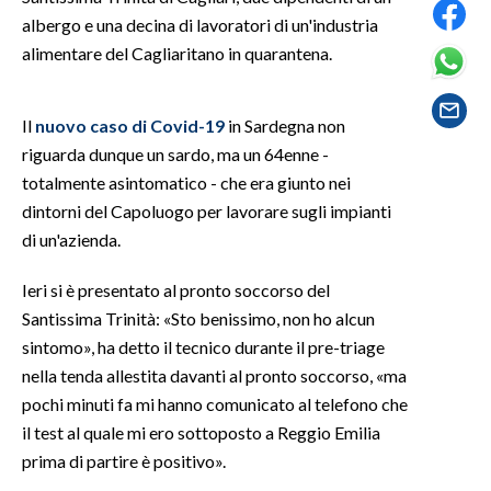
albergo e una decina di lavoratori di un'industria
SPETTACOLI
alimentare del Cagliaritano in quarantena.
GOSSIP
Il
nuovo caso di Covid-19
in Sardegna non
riguarda dunque un sardo, ma un 64enne -
SALUTE
totalmente asintomatico - che era giunto nei
SARDEGNA TURISMO
dintorni del Capoluogo per lavorare sugli impianti
di un'azienda.
SARDI NEL MONDO
Ieri si è presentato al pronto soccorso del
NOTIZIE
Santissima Trinità: «Sto benissimo, non ho alcun
EVENTI
sintomo», ha detto il tecnico durante il pre-triage
nella tenda allestita davanti al pronto soccorso, «ma
#CARAUNIONE
pochi minuti fa mi hanno comunicato al telefono che
il test al quale mi ero sottoposto a Reggio Emilia
3 MINUTI CON
prima di partire è positivo».
INSULARITÀ