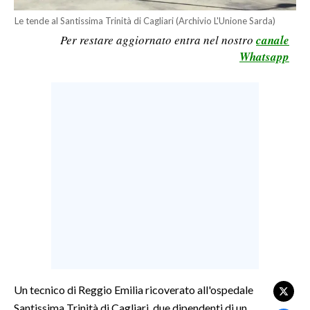
LAVORO
Le tende al Santissima Trinità di Cagliari (Archivio L'Unione Sarda)
Per restare aggiornato entra nel nostro
canale
BANDI
Whatsapp
SPORT IN SARDEGNA
SPORT
RISULTATI E CLASSIFICHE
CALCIO
CALCIO REGIONALE
BASKET
VOLLEY
MOTORI
TENNIS
ALTRI SPORT
Un tecnico di Reggio Emilia ricoverato all'ospedale
Santissima Trinità di Cagliari, due dipendenti di un
CULTURA