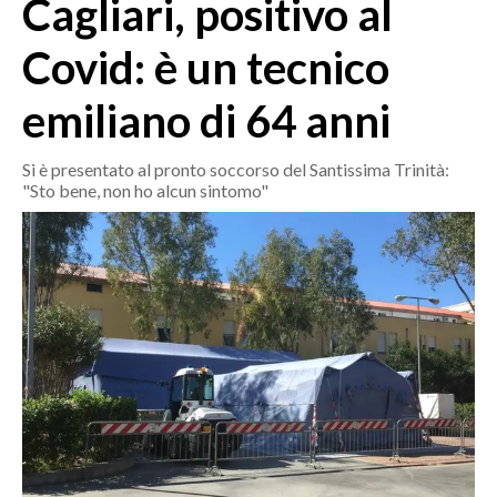
Cagliari, positivo al
MEDIO CAMPIDANO
ORISTANO E PROVINCIA
Covid: è un tecnico
SASSARI E PROVINCIA
emiliano di 64 anni
GALLURA
NUORO E PROVINCIA
Si è presentato al pronto soccorso del Santissima Trinità:
OGLIASTRA
"Sto bene, non ho alcun sintomo"
AGENDA
CRONACA
ITALIA
MONDO
POLITICA
ECONOMIA
SERVIZI ALLE IMPRESE