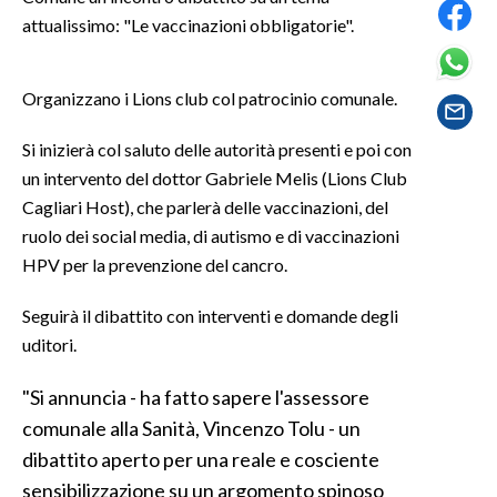
attualissimo: "Le vaccinazioni obbligatorie".
SPETTACOLI
Organizzano i Lions club col patrocinio comunale.
GOSSIP
Si inizierà col saluto delle autorità presenti e poi con
SALUTE
un intervento del dottor Gabriele Melis (Lions Club
Cagliari Host), che parlerà delle vaccinazioni, del
SARDEGNA TURISMO
ruolo dei social media, di autismo e di vaccinazioni
SARDI NEL MONDO
HPV per la prevenzione del cancro.
NOTIZIE
Seguirà il dibattito con interventi e domande degli
EVENTI
uditori.
#CARAUNIONE
"Si annuncia - ha fatto sapere l'assessore
comunale alla Sanità, Vincenzo Tolu - un
3 MINUTI CON
dibattito aperto per una reale e cosciente
sensibilizzazione su un argomento spinoso
INSULARITÀ