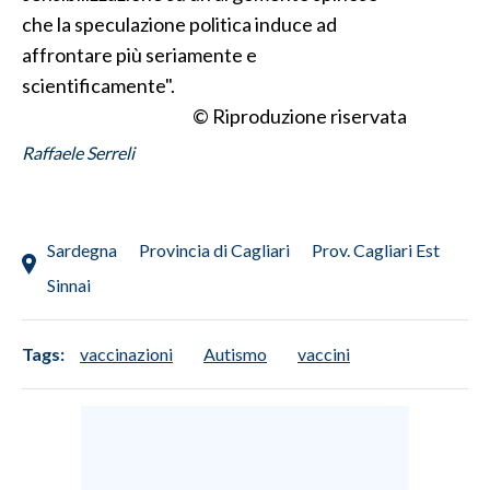
che la speculazione politica induce ad
INFO AZIENDE
affrontare più seriamente e
ABBONATI
scientificamente".
© Riproduzione riservata
ANNUNCI
NECROLOGI
Raffaele Serreli
PUBBLICITÀ
SPIAGGE
STORE
Sardegna
Provincia di Cagliari
Prov. Cagliari Est
Sinnai
Tags:
vaccinazioni
Autismo
vaccini