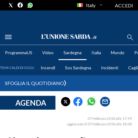
Italy
ACCEDI
METEO
ProgrammaUS
Video
Sardegna
Italia
Mondo
Po
COMUNI AL VOTO
Incendi
Sos Sardegna
Incidenti
Cagli
TEMI CALDI DI OGGI:
VIDEO
SFOGLIA IL QUOTIDIANO
FOTO
AGENDA
CRONACA SARDEGNA
CAGLIARI
07 febbraio 2018 alle 17:59
PROVINCIA DI CAGLIARI
aggiornato il 07 febbraio 2018 alle 18:08
SULCIS IGLESIENTE