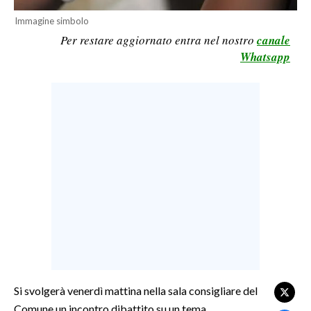
LAVORO
Immagine simbolo
Per restare aggiornato entra nel nostro
canale
BANDI
Whatsapp
SPORT IN SARDEGNA
SPORT
RISULTATI E CLASSIFICHE
CALCIO
CALCIO REGIONALE
BASKET
VOLLEY
MOTORI
TENNIS
ALTRI SPORT
Si svolgerà venerdì mattina nella sala consigliare del
Comune un incontro dibattito su un tema
CULTURA