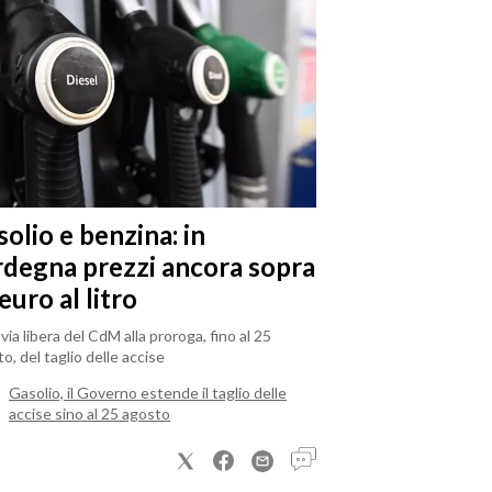
olio e benzina: in
rdegna prezzi ancora sopra
 euro al litro
il via libera del CdM alla proroga, fino al 25
o, del taglio delle accise
Gasolio, il Governo estende il taglio delle
accise sino al 25 agosto