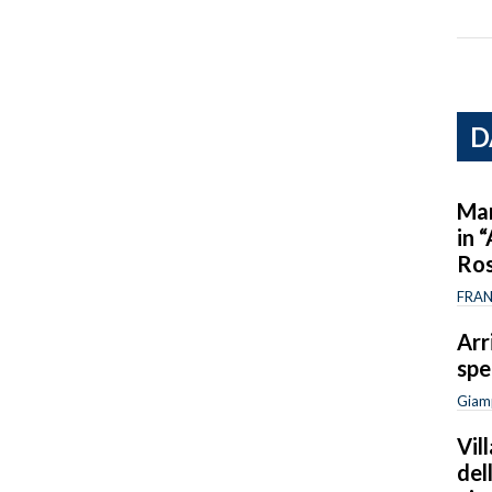
D
Mar
in 
Ro
FRAN
Arr
spe
Giam
Vil
del