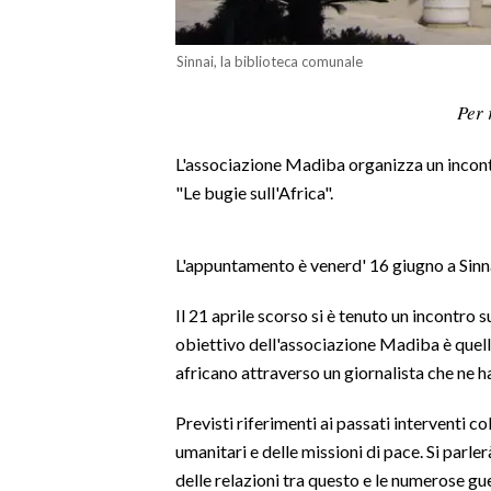
LAVORO
Sinnai, la biblioteca comunale
BANDI
Per 
SPORT IN SARDEGNA
L'associazione Madiba organizza un incont
SPORT
"Le bugie sull'Africa".
RISULTATI E CLASSIFICHE
CALCIO
L'appuntamento è venerd' 16 giugno a Sinnai
CALCIO REGIONALE
BASKET
Il 21 aprile scorso si è tenuto un incontro s
VOLLEY
obiettivo dell'associazione Madiba è quell
MOTORI
africano attraverso un giornalista che ne 
TENNIS
Previsti riferimenti ai passati interventi col
ALTRI SPORT
umanitari e delle missioni di pace. Si parler
delle relazioni tra questo e le numerose gue
CULTURA