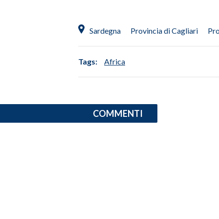
INFO AZIENDE
Sardegna
Provincia di Cagliari
Pro
ABBONATI
ANNUNCI
Tags:
Africa
NECROLOGI
PUBBLICITÀ
SPIAGGE
STORE
COMMENTI