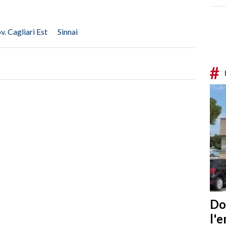
v. Cagliari Est
Sinnai
#
Do
l'