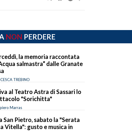
A
NON
PERDERE
ceddì, la memoria raccontata
“Acqua salmastra” dalle Granate
sa
CESCA TREBINO
iva al Teatro Astra di Sassari lo
ttacolo "Sorichitta"
piero Marras
la San Pietro, sabato la "Serata
la Vitella": gusto e musica in