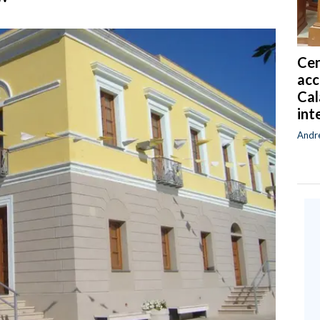
"
Cen
acc
Cal
int
Andr