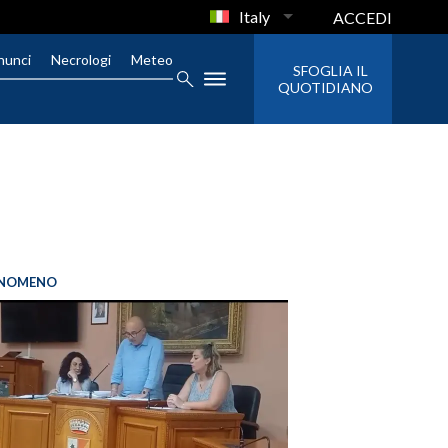
Italy
ACCEDI
nunci
Necrologi
Meteo
SFOGLIA IL
QUOTIDIANO
FENOMENO