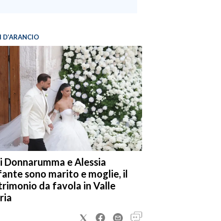
I D’ARANCIO
i Donnarumma e Alessia
fante sono marito e moglie, il
rimonio da favola in Valle
ria