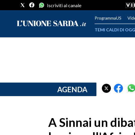
Iscriviti al canale
ProgrammaUS
Vid
TEMI CALDI DI OGG
METEO
COMUNI AL VOTO
VIDEO
FOTO
AGENDA
CRONACA SARDEGNA
CAGLIARI
A Sinnai un diba
PROVINCIA DI CAGLIARI
SULCIS IGLESIENTE