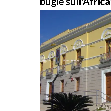
bugie sull'Africa
MEDIO CAMPIDANO
ORISTANO E PROVINCIA
SASSARI E PROVINCIA
GALLURA
NUORO E PROVINCIA
OGLIASTRA
AGENDA
CRONACA
ITALIA
MONDO
POLITICA
ECONOMIA
SERVIZI ALLE IMPRESE