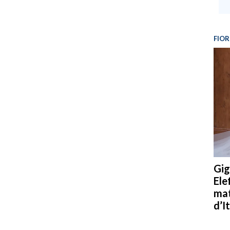
FIOR
Gig
Ele
mat
d’It