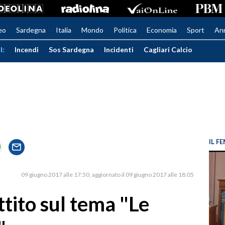
eo
Sardegna
Italia
Mondo
Politica
Economia
Sport
An
I:
Incendi
Sos Sardegna
Incidenti
Cagliari Calcio
IL 
09 giugno 2017 alle 17:50
aggiornato il 09 giugno 2017 alle 18:05
ttito sul tema "Le