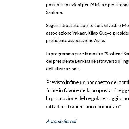
possibili soluzioni per l'Africa e per il mo
Sankara.
SPETTACOLI
Seguirà dibattito aperto con: Silvestro 
GOSSIP
associazione Yakaar, Kilap Gueye, preside
presidente associazione Asce.
SALUTE
In programma pure la mostra "Sostiene San
SARDEGNA TURISMO
del presidente Burkinabè attraverso il li
SARDI NEL MONDO
dell'illustrazione.
NOTIZIE
Previsto infine un banchetto del comit
EVENTI
firme in favore della proposta di legg
la promozione del regolare soggiorno e
#CARAUNIONE
cittadini stranieri non comunitari".
3 MINUTI CON
Antonio Serreli
INSULARITÀ