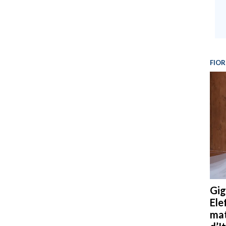
FIOR
Gig
Ele
mat