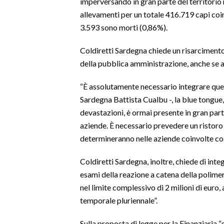
imperversando in gran parte del territorio 
allevamenti per un totale 416.719 capi coi
SPETTACOLI
3.593 sono morti (0,86%).
GOSSIP
Coldiretti Sardegna chiede un risarcimento 
della pubblica amministrazione, anche se 
SALUTE
“È assolutamente necessario integrare ques
SARDEGNA TURISMO
Sardegna Battista Cualbu -, la blue tongue
devastazioni, è ormai presente in gran parte
SARDI NEL MONDO
aziende. È necessario prevedere un ristoro 
NOTIZIE
determineranno nelle aziende coinvolte cosi
EVENTI
Coldiretti Sardegna, inoltre, chiede di inte
#CARAUNIONE
esami della reazione a catena della polimer
nel limite complessivo di 2 milioni di euro
3 MINUTI CON
temporale pluriennale”.
INSULARITÀ
Sulla proposta di legge per la Finanziaria 