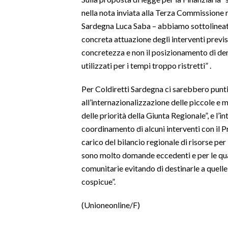
nella nota inviata alla Terza Commissione re
INFO AZIENDE
Sardegna Luca Saba – abbiamo sottolineato 
ABBONATI
concreta attuazione degli interventi previs
concretezza e non il posizionamento di d
ANNUNCI
utilizzati per i tempi troppo ristretti” .
NECROLOGI
PUBBLICITÀ
Per Coldiretti Sardegna ci sarebbero punti 
SPIAGGE
all’internazionalizzazione delle piccole e
delle priorità della Giunta Regionale”, e l’
STORE
coordinamento di alcuni interventi con il P
carico del bilancio regionale di risorse per
sono molto domande eccedenti e per le qu
comunitarie evitando di destinarle a quelle
cospicue”.
(Unioneonline/F)