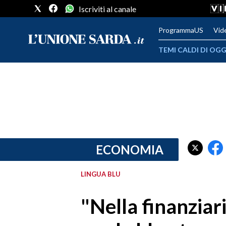
Iscriviti al canale
ProgrammaUS
Vid
TEMI CALDI DI OGG
METEO
COMUNI AL VOTO
VIDEO
FOTO
ECONOMIA
CRONACA SARDEGNA
LINGUA BLU
CAGLIARI
"Nella finanzia
PROVINCIA DI CAGLIARI
SULCIS IGLESIENTE