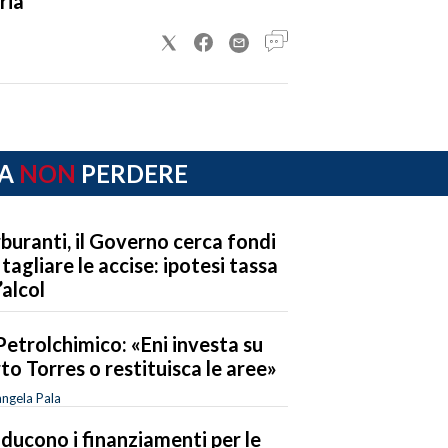
ria
A
NON
PERDERE
buranti, il Governo cerca fondi
 tagliare le accise: ipotesi tassa
’alcol
Petrolchimico: «Eni investa su
to Torres o restituisca le aree»
ngela Pala
riducono i finanziamenti per le