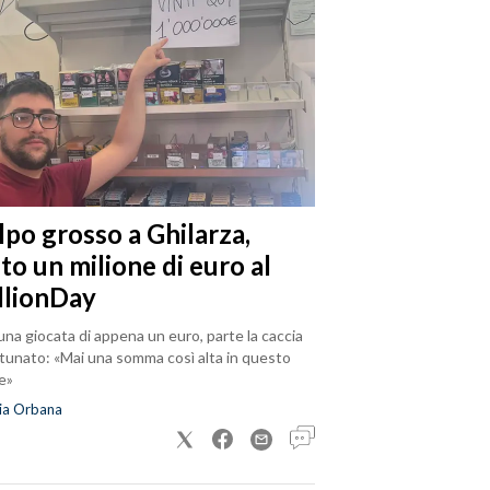
lpo grosso a Ghilarza,
to un milione di euro al
llionDay
na giocata di appena un euro, parte la caccia
rtunato: «Mai una somma così alta in questo
e»
ia Orbana