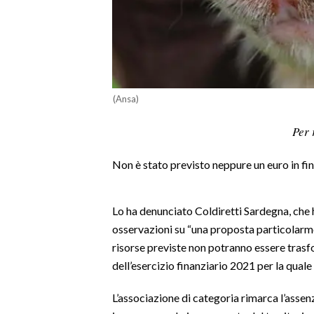
LAVORO
BANDI
SPORT IN SARDEGNA
(Ansa)
SPORT
Per 
RISULTATI E CLASSIFICHE
CALCIO
Non è stato previsto neppure un euro in fin
CALCIO REGIONALE
BASKET
Lo ha denunciato Coldiretti Sardegna, che 
VOLLEY
osservazioni su “una proposta particolarm
MOTORI
risorse previste non potranno essere trasfo
TENNIS
dell’esercizio finanziario 2021 per la quale
ALTRI SPORT
L’associazione di categoria rimarca l’assenza
CULTURA