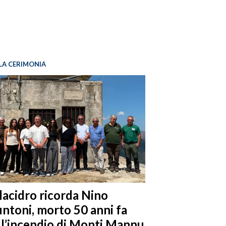
LA CERIMONIA
llacidro ricorda Nino
ntoni, morto 50 anni fa
ll’incendio di Monti Mannu