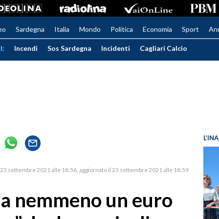
eo
Sardegna
Italia
Mondo
Politica
Economia
Sport
An
I:
Incendi
Sos Sardegna
Incidenti
Cagliari Calcio
L’IN
23 settembre 2021 alle 18:56
aggiornato il 23 settembre 2021 alle 18:59
ria nemmeno un euro