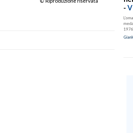
© Riproduzione riservata
-
V
L’oma
medag
1976
Gianl