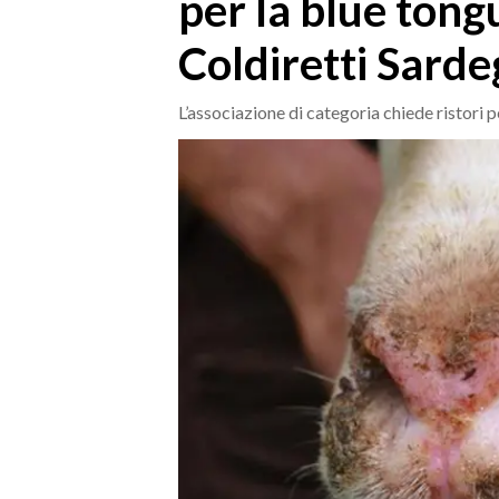
per la blue tong
MEDIO CAMPIDANO
ORISTANO E PROVINCIA
Coldiretti Sard
SASSARI E PROVINCIA
GALLURA
L’associazione di categoria chiede ristori p
NUORO E PROVINCIA
OGLIASTRA
AGENDA
CRONACA
ITALIA
MONDO
POLITICA
ECONOMIA
SERVIZI ALLE IMPRESE