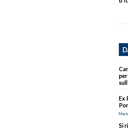
d’It
D
Car
per
sull
Ex 
Por
Maria
Si 