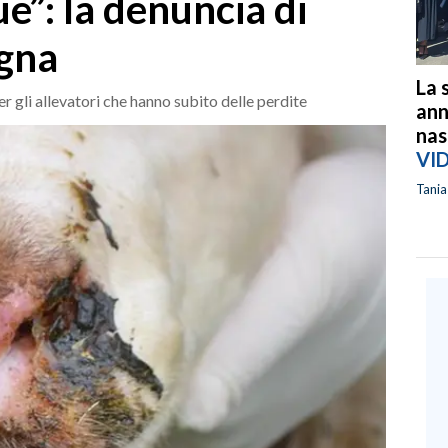
ue”: la denuncia di
egna
La 
er gli allevatori che hanno subito delle perdite
ann
nas
VI
Tani