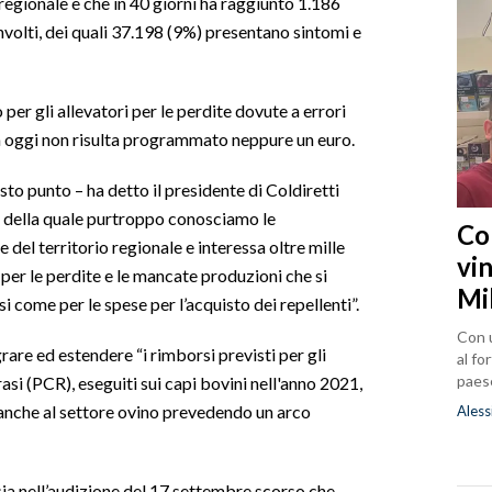
regionale e che in 40 giorni ha raggiunto 1.186
nvolti, dei quali 37.198 (9%) presentano sintomi e
per gli allevatori per le perdite dovute a errori
a oggi non risulta programmato neppure un euro.
to punto – ha detto il presidente di Coldiretti
, della quale purtroppo conosciamo le
Co
 del territorio regionale e interessa oltre mille
vin
per le perdite e le mancate produzioni che si
Mi
 come per le spese per l’acquisto dei repellenti”.
Con u
grare ed estendere “i rimborsi previsti per gli
al fo
paes
asi (PCR), eseguiti sui capi bovini nell'anno 2021,
, anche al settore ovino prevedendo un arco
Aless
“sia nell’audizione del 17 settembre scorso che