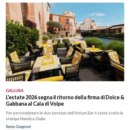
SPETTACOLI
GOSSIP
SALUTE
SARDEGNA TURISMO
SARDI NEL MONDO
NOTIZIE
EVENTI
GALLURA
L’estate 2026 segna il ritorno della firma di Dolce &
#CARAUNIONE
Gabbana al Cala di Volpe
Per personalizzare le due terrazze dell’Atrium Bar è stata scelta la
3 MINUTI CON
stampa Maiolica Gialla
Ilenia Giagnoni
INSULARITÀ