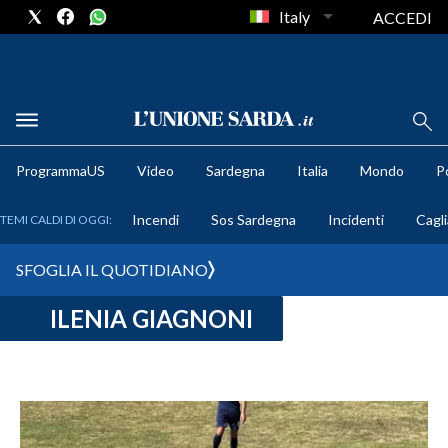
Italy
ACCEDI
METEO
ProgrammaUS
Video
Sardegna
Italia
Mondo
Po
COMUNI AL VOTO
Incendi
Sos Sardegna
Incidenti
Cagli
TEMI CALDI DI OGGI:
VIDEO
SFOGLIA IL QUOTIDIANO
FOTO
ILENIA GIAGNONI
CRONACA SARDEGNA
CAGLIARI
PROVINCIA DI CAGLIARI
SULCIS IGLESIENTE