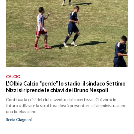
MEDIO CAMPIDANO
ORISTANO E PROVINCIA
SASSARI E PROVINCIA
GALLURA
NUORO E PROVINCIA
OGLIASTRA
AGENDA
CRONACA
CALCIO
ITALIA
L’Olbia Calcio “perde” lo stadio: il sindaco Settimo
Nizzi si riprende le chiavi del Bruno Nespoli
MONDO
Continua la crisi del club, avvolto dall’incertezza. Chi vorrà in
POLITICA
futuro utilizzare la struttura dovrà presentare all’amministrazione
una fideiussione
ECONOMIA
Ilenia Giagnoni
SERVIZI ALLE IMPRESE