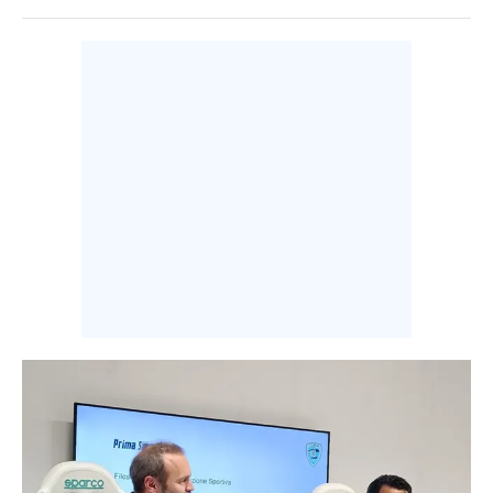
INFO AZIENDE
ABBONATI
ANNUNCI
NECROLOGI
PUBBLICITÀ
SPIAGGE
STORE