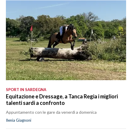
LAVORO
BANDI
SPORT IN SARDEGNA
SPORT
RISULTATI E CLASSIFICHE
CALCIO
CALCIO REGIONALE
BASKET
SPORT IN SARDEGNA
VOLLEY
Equitazione e Dressage, a Tanca Regia i migliori
MOTORI
talenti sardi a confronto
TENNIS
Appuntamento con le gare da venerdì a domenica
ALTRI SPORT
Ilenia Giagnoni
CULTURA