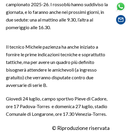
campionato 2025-26. I rossoblù hanno suddiviso la
giornata, e lo faranno anche nei prossimi giorni, in
SPETTACOLI
due sedute: una al mattino alle 9.30, l’altra al
pomeriggio alle 16.30.
GOSSIP
SALUTE
Il tecnico Michele pazienza ha anche iniziato a
fornire le prime indicazioni tecniche e soprattutto
SARDEGNA TURISMO
tattiche, ma per avere un quadro più definito
bisognerà attendere le amichevoli (a ingresso
SARDI NEL MONDO
gratuito) che verranno disputate contro due
NOTIZIE
avversarie di serie B.
EVENTI
Giovedì 24 luglio, campo sportivo Pieve di Cadore,
#CARAUNIONE
ore 17 Padova-Torres e domenica 27 luglio, stadio
Comunale di Longarone, ore 17.30 Venezia-Torres.
3 MINUTI CON
© Riproduzione riservata
INSULARITÀ