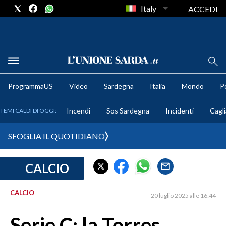
Italy
ACCEDI
METEO
ProgrammaUS
Video
Sardegna
Italia
Mondo
Po
COMUNI AL VOTO
Incendi
Sos Sardegna
Incidenti
Cagli
TEMI CALDI DI OGGI:
VIDEO
SFOGLIA IL QUOTIDIANO
FOTO
CALCIO
CRONACA SARDEGNA
CAGLIARI
CALCIO
20 luglio 2025 alle 16:44
PROVINCIA DI CAGLIARI
SULCIS IGLESIENTE
Serie C: la Torres