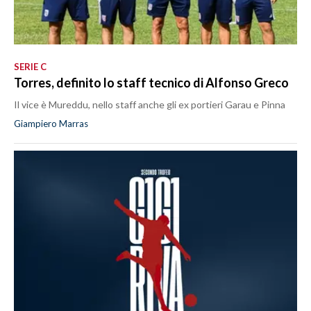
SERIE C
Torres, definito lo staff tecnico di Alfonso Greco
Il vice è Mureddu, nello staff anche gli ex portieri Garau e Pinna
Giampiero Marras