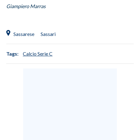
Giampiero Marras
INFO AZIENDE
ABBONATI
ANNUNCI
Sassarese
Sassari
NECROLOGI
PUBBLICITÀ
Tags:
Calcio Serie C
SPIAGGE
STORE