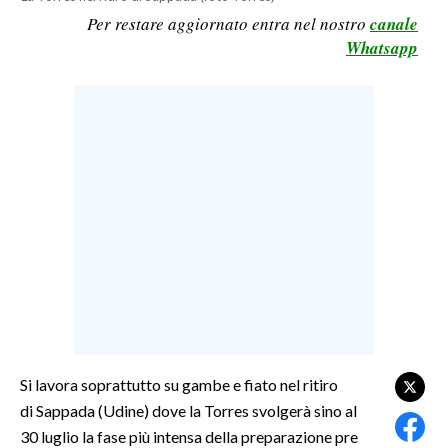
Per restare aggiornato entra nel nostro
canale
LAVORO
Whatsapp
BANDI
SPORT IN SARDEGNA
SPORT
RISULTATI E CLASSIFICHE
CALCIO
CALCIO REGIONALE
BASKET
VOLLEY
MOTORI
TENNIS
Si lavora soprattutto su gambe e fiato nel ritiro
ALTRI SPORT
di Sappada (Udine) dove la Torres svolgerà sino al
30 luglio la fase più intensa della preparazione pre
CULTURA