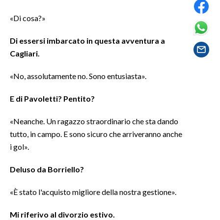
«Di cosa?»
SPETTACOLI
Di essersi imbarcato in questa avventura a
GOSSIP
Cagliari.
SALUTE
«No, assolutamente no. Sono entusiasta».
SARDEGNA TURISMO
E di
Pavoletti
? Pentito?
SARDI NEL MONDO
«Neanche. Un ragazzo straordinario che sta dando
NOTIZIE
tutto, in campo. E sono sicuro che arriveranno anche
i gol».
EVENTI
Deluso da
Borriello
?
#CARAUNIONE
«È stato l'acquisto migliore della nostra gestione».
3 MINUTI CON
Mi riferivo al divorzio estivo.
INSULARITÀ