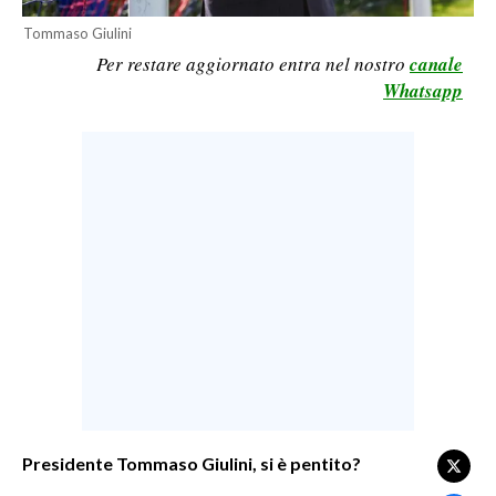
LAVORO
Tommaso Giulini
Per restare aggiornato entra nel nostro
canale
BANDI
Whatsapp
SPORT IN SARDEGNA
SPORT
RISULTATI E CLASSIFICHE
CALCIO
CALCIO REGIONALE
BASKET
VOLLEY
MOTORI
TENNIS
ALTRI SPORT
Presidente Tommaso
Giulini
, si è pentito?
CULTURA