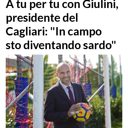
A tu per tu con Giulini,
MEDIO CAMPIDANO
ORISTANO E PROVINCIA
presidente del
SASSARI E PROVINCIA
Cagliari: "In campo
GALLURA
NUORO E PROVINCIA
sto diventando sardo"
OGLIASTRA
AGENDA
CRONACA
ITALIA
MONDO
POLITICA
ECONOMIA
SERVIZI ALLE IMPRESE