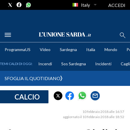
Italy
ACCEDI
METEO
ProgrammaUS
Video
Sardegna
Italia
Mondo
Po
COMUNI AL VOTO
Incendi
Sos Sardegna
Incidenti
Cagli
TEMI CALDI DI OGGI:
VIDEO
SFOGLIA IL QUOTIDIANO
FOTO
CALCIO
CRONACA SARDEGNA
CAGLIARI
10 febbraio 2018 alle 16:57
PROVINCIA DI CAGLIARI
aggiornato il 10 febbraio 2018 alle 18:52
SULCIS IGLESIENTE