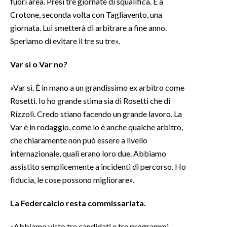
fuori area. Presi tre giornate di squalifica. E a
Crotone, seconda volta con Tagliavento, una
giornata. Lui smetterà di arbitrare a fine anno.
Speriamo di evitare il tre su tre».
Var sì o Var no?
«Var sì. È in mano a un grandissimo ex arbitro come
Rosetti. Io ho grande stima sia di Rosetti che di
Rizzoli. Credo stiano facendo un grande lavoro. La
Var è in rodaggio, come lo è anche qualche arbitro,
che chiaramente non può essere a livello
internazionale, quali erano loro due. Abbiamo
assistito semplicemente a incidenti di percorso. Ho
fiducia, le cose possono migliorare».
La
Federcalcio
resta
commissariata
.
«Abbiamo visto tre candidati e tre programmi