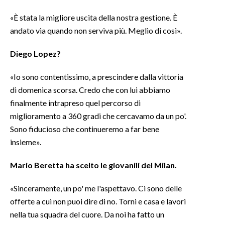
«È stata la migliore uscita della nostra gestione. È
INFO AZIENDE
andato via quando non serviva più. Meglio di così».
ABBONATI
Diego
Lopez
?
ANNUNCI
NECROLOGI
«Io sono contentissimo, a prescindere dalla vittoria
PUBBLICITÀ
di domenica scorsa. Credo che con lui abbiamo
SPIAGGE
finalmente intrapreso quel percorso di
STORE
miglioramento a 360 gradi che cercavamo da un po'.
Sono fiducioso che continueremo a far bene
insieme».
Mario
Beretta
ha scelto le giovanili del
Milan
.
«Sinceramente, un po' me l'aspettavo. Ci sono delle
offerte a cui non puoi dire di no. Torni e casa e lavori
nella tua squadra del cuore. Da noi ha fatto un