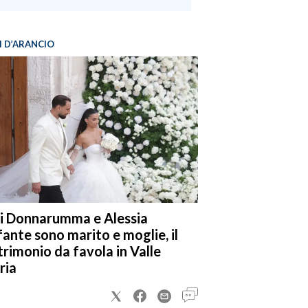
I D’ARANCIO
i Donnarumma e Alessia
fante sono marito e moglie, il
rimonio da favola in Valle
ria