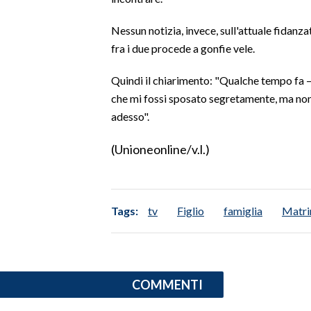
Nessun notizia, invece, sull'attuale fidanz
SPETTACOLI
fra i due procede a gonfie vele.
GOSSIP
Quindi il chiarimento: "Qualche tempo fa –
SALUTE
che mi fossi sposato segretamente, ma non
adesso".
SARDEGNA TURISMO
(Unioneonline/v.l.)
SARDI NEL MONDO
NOTIZIE
EVENTI
Tags:
tv
Figlio
famiglia
Matri
#CARAUNIONE
3 MINUTI CON
COMMENTI
INSULARITÀ