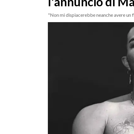
l'annuncio di M
MEDIO CAMPIDANO
ORISTANO E PROVINCIA
"Non mi dispiacerebbe neanche avere un fig
SASSARI E PROVINCIA
GALLURA
NUORO E PROVINCIA
OGLIASTRA
AGENDA
CRONACA
ITALIA
MONDO
POLITICA
ECONOMIA
SERVIZI ALLE IMPRESE