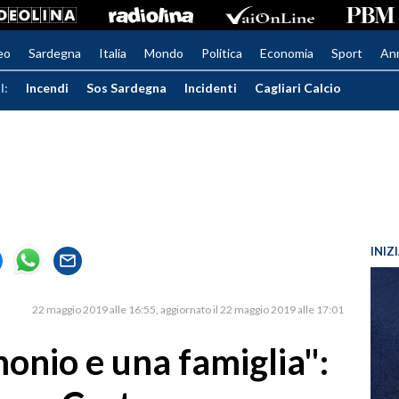
eo
Sardegna
Italia
Mondo
Politica
Economia
Sport
An
I:
Incendi
Sos Sardegna
Incidenti
Cagliari Calcio
INIZ
22 maggio 2019 alle 16:55
aggiornato il 22 maggio 2019 alle 17:01
monio e una famiglia":