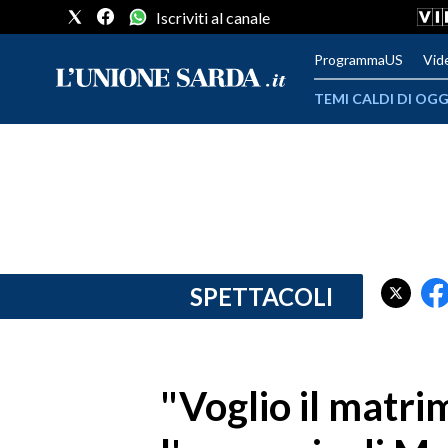
Iscriviti al canale
ProgrammaUS
Vid
TEMI CALDI DI OGG
METEO
COMUNI AL VOTO
VIDEO
FOTO
SPETTACOLI
CRONACA SARDEGNA
CAGLIARI
"Voglio il matri
PROVINCIA DI CAGLIARI
SULCIS IGLESIENTE