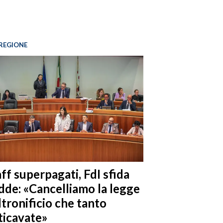
REGIONE
ff superpagati, FdI sfida
dde: «Cancelliamo la legge
ltronificio che tanto
ticavate»