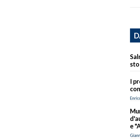
D
Sal
sto
I p
con
Enric
Mur
d'a
e "
Giann