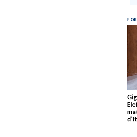
FIOR
Gig
Ele
mat
d’It