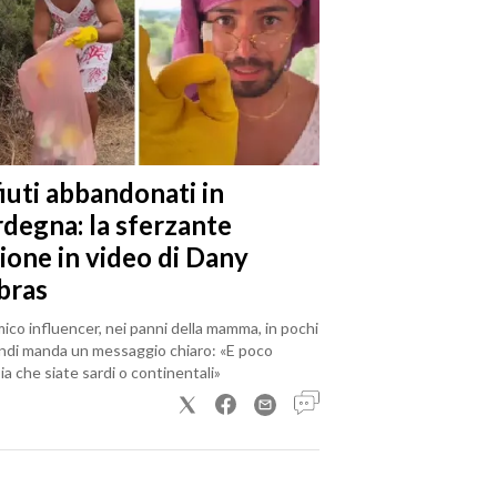
iuti abbandonati in
rdegna: la sferzante
ione in video di Dany
bras
mico influencer, nei panni della mamma, in pochi
ndi manda un messaggio chiaro: «E poco
a che siate sardi o continentali»