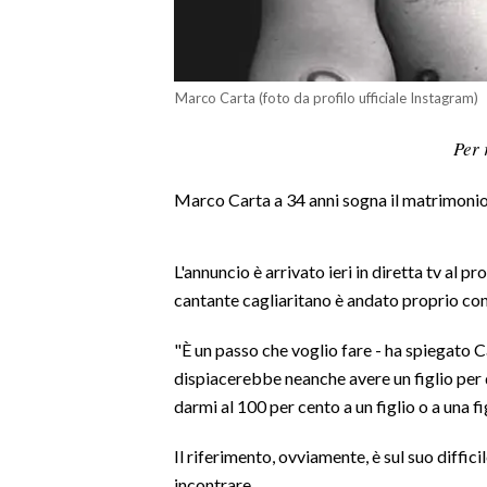
LAVORO
BANDI
Marco Carta (foto da profilo ufficiale Instagram)
SPORT IN SARDEGNA
Per 
SPORT
Marco Carta a 34 anni sogna il matrimonio 
RISULTATI E CLASSIFICHE
CALCIO
CALCIO REGIONALE
L'annuncio è arrivato ieri in diretta tv al 
cantante cagliaritano è andato proprio con
BASKET
VOLLEY
"È un passo che voglio fare - ha spiegato C
MOTORI
dispiacerebbe neanche avere un figlio per 
TENNIS
darmi al 100 per cento a un figlio o a una f
ALTRI SPORT
Il riferimento, ovviamente, è sul suo diffic
CULTURA
incontrare.