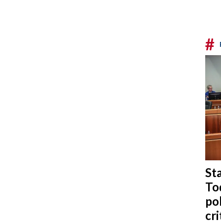
#
Sta
To
po
cri