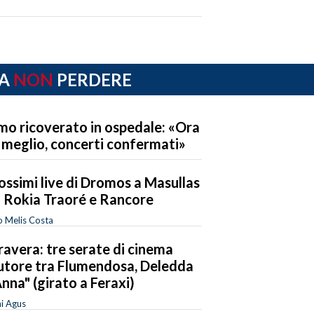
A
NON
PERDERE
mo ricoverato in ospedale: «Ora
 meglio, concerti confermati»
rossimi live di Dromos a Masullas
 Rokia Traoré e Rancore
o Melis Costa
avera: tre serate di cinema
utore tra Flumendosa, Deledda
Anna" (girato a Feraxi)
i Agus