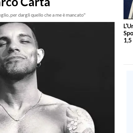
arco Carta
lio, per dargli quello che a me è mancato"
L’U
Spo
1,5