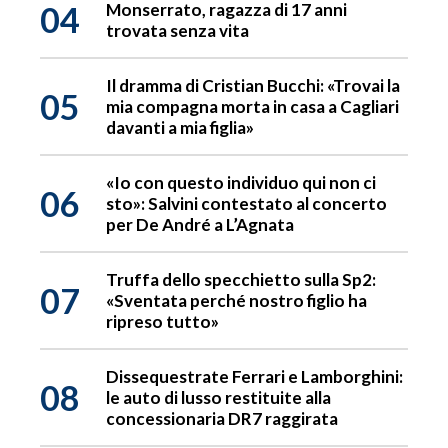
04
Monserrato, ragazza di 17 anni
trovata senza vita
Il dramma di Cristian Bucchi: «Trovai la
05
mia compagna morta in casa a Cagliari
davanti a mia figlia»
«Io con questo individuo qui non ci
06
sto»: Salvini contestato al concerto
per De André a L’Agnata
Truffa dello specchietto sulla Sp2:
07
«Sventata perché nostro figlio ha
ripreso tutto»
Dissequestrate Ferrari e Lamborghini:
08
le auto di lusso restituite alla
concessionaria DR7 raggirata