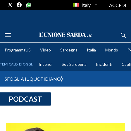
Italy
ACCEDI
METEO
ProgrammaUS
Video
Sardegna
Italia
Mondo
Po
COMUNI AL VOTO
Incendi
Sos Sardegna
Incidenti
Cagli
TEMI CALDI DI OGGI:
VIDEO
SFOGLIA IL QUOTIDIANO
FOTO
PODCAST
CRONACA SARDEGNA
CAGLIARI
PROVINCIA DI CAGLIARI
SULCIS IGLESIENTE