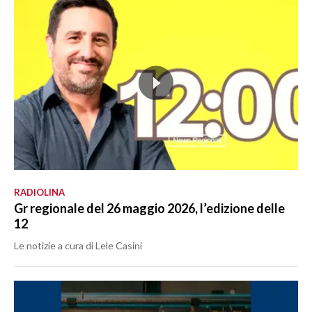
MEDIO CAMPIDANO
ORISTANO E PROVINCIA
SASSARI E PROVINCIA
GALLURA
NUORO E PROVINCIA
OGLIASTRA
AGENDA
CRONACA
ITALIA
RADIOLINA
Gr regionale del 26 maggio 2026, l’edizione delle
MONDO
12
POLITICA
Le notizie a cura di Lele Casini
ECONOMIA
SERVIZI ALLE IMPRESE