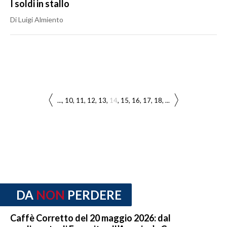
I soldi in stallo
Di Luigi Almiento
...
10
11
12
13
14
15
16
17
18
...
DA
NON
PERDERE
Caffè Corretto del 20 maggio 2026: dal