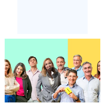
INFO AZIENDE
ABBONATI
ANNUNCI
NECROLOGI
PUBBLICITÀ
SPIAGGE
STORE