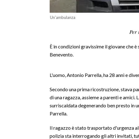
LAVORO
Un'ambulanza
BANDI
Per 
SPORT IN SARDEGNA
È in condizioni gravissime il giovane che è
SPORT
Benevento.
RISULTATI E CLASSIFICHE
CALCIO
L'uomo, Antonio Parrella, ha 28 anni e diver
CALCIO REGIONALE
BASKET
Secondo una prima ricostruzione, stava pa
VOLLEY
di una ragazza, assieme a parenti e amici. L
MOTORI
surriscaldata degenerando ben presto in una
Parrella.
TENNIS
ALTRI SPORT
Il ragazzo è stato trasportato d'urgenza a
polizia sta interrogando gli altri invitati, t
CULTURA