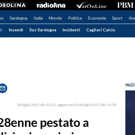
eo
Sardegna
Italia
Mondo
Politica
Economia
Sport
An
I:
Incendi
Sos Sardegna
Incidenti
Cagliari Calcio
INIZ
28 luglio 2017 alle 11:21
aggiornato il 28 luglio 2017 alle 11:39
, 28enne pestato a