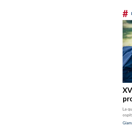
#
XVI
pr
La qu
ospit
Giam