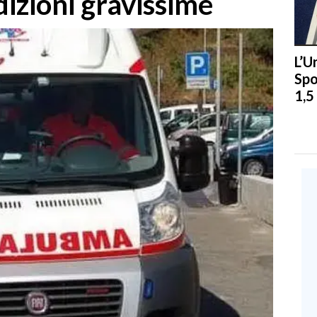
dizioni gravissime
L’U
Spo
1,5