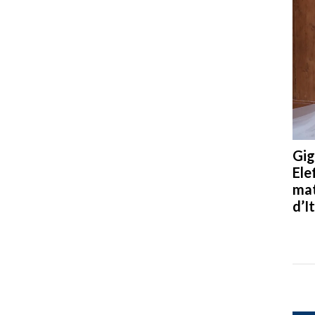
Gig
Ele
mat
d’It