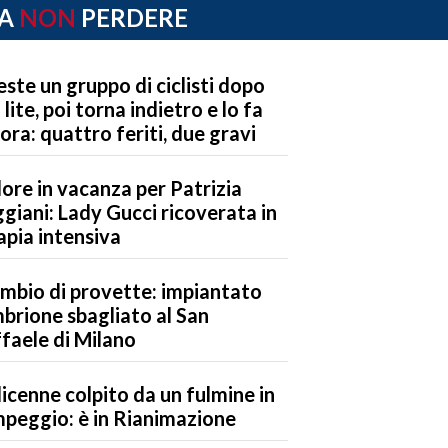
A
NON
PERDERE
este un gruppo di ciclisti dopo
 lite, poi torna indietro e lo fa
ora: quattro feriti, due gravi
ore in vacanza per Patrizia
giani: Lady Gucci ricoverata in
apia intensiva
mbio di provette: impiantato
mbrione sbagliato al San
faele di Milano
icenne colpito da un fulmine in
peggio: è in Rianimazione