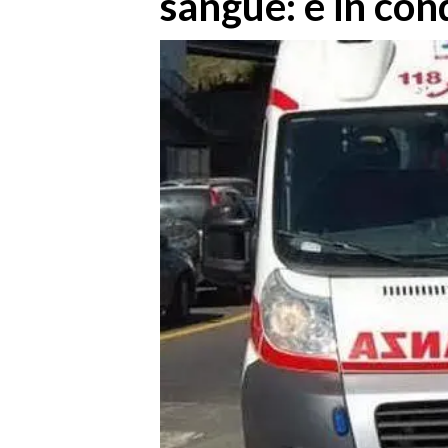
sangue: è in con
MEDIO CAMPIDANO
ORISTANO E PROVINCIA
SASSARI E PROVINCIA
GALLURA
NUORO E PROVINCIA
OGLIASTRA
AGENDA
CRONACA
ITALIA
MONDO
POLITICA
ECONOMIA
SERVIZI ALLE IMPRESE