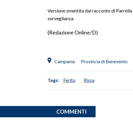
Versione smentita dal racconto di Parrella
SPETTACOLI
sorveglianza.
GOSSIP
(Redazione Online/D)
SALUTE
SARDEGNA TURISMO
Campania
Provincia di Benevento
SARDI NEL MONDO
NOTIZIE
Tags:
Ferito
Rissa
EVENTI
#CARAUNIONE
COMMENTI
3 MINUTI CON
INSULARITÀ