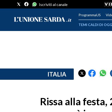
Iscriviti al canale
ProgrammaUS
Vid
TEMI CALDI DI OGG
METEO
COMUNI AL VOTO
VIDEO
FOTO
ITALIA
CRONACA SARDEGNA
CAGLIARI
Rissa alla festa
PROVINCIA DI CAGLIARI
SULCIS IGLESIENTE