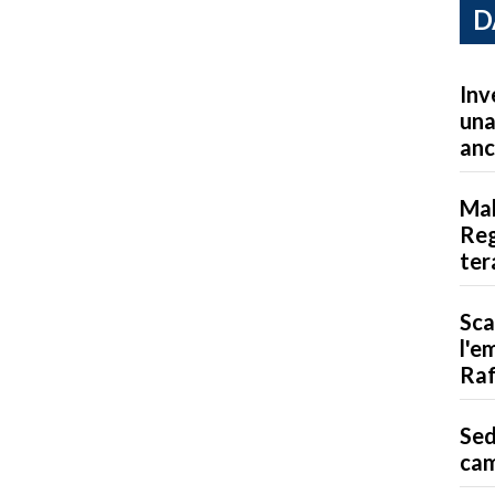
D
Inv
una
anc
Mal
Reg
ter
Sca
l'e
Raf
Sed
cam